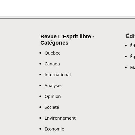
Édi
Revue L'Esprit libre -
Catégories
Éd
Quebec
Éq
Canada
Ma
International
Analyses
Opinion
Societé
Environnement
Économie