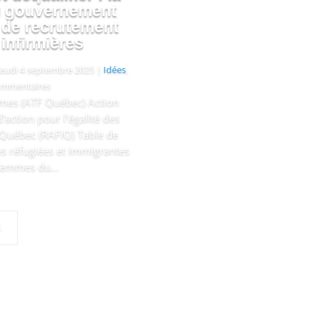
u gouvernement
 de recrutement
 infirmières
jeudi 4 septembre 2025
|
Idées
,
ommentaires
mmes (ATF Québec) Action
action pour l'égalité des
Québec (RAFIQ) Table de
es réfugiées et immigrantes
 femmes du...
s