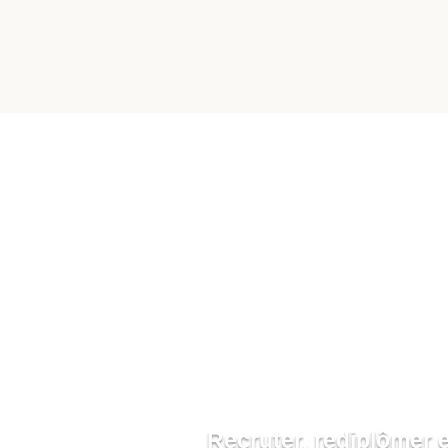
Notre article le
e
Recruter, rediplômer et