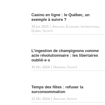
Casino en ligne : le Québec, un
exemple à suivre ?
30 Jan 2025
|
Analyses
,
Économie
,
International
,
Québec
,
Societé
L’ingestion de champignons comme
acte révolutionnaire : les libertaires
oublié·e·s
30 Déc 2024
|
Opinions
,
Societé
Temps des fêtes : refuser la
surconsommation
22 Déc 2024
|
Analyses
,
Societé