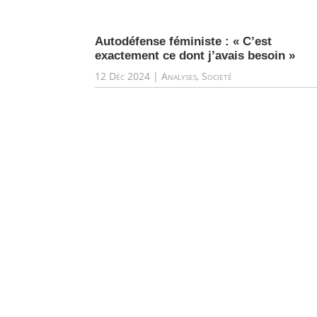
Autodéfense féministe : « C’est
exactement ce dont j’avais besoin »
12 Déc 2024
|
Analyses
,
Societé