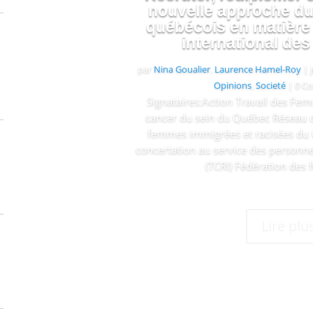
nouvelle approche d
québécois en matière
international des
par
Nina Goualier
,
Laurence Hamel-Roy
|
Opinions
,
Societé
| 0 C
Signataires:Action Travail des Fe
cancer du sein du Québec Réseau d'
femmes immigrées et racisées du 
concertation au service des personn
(TCRI) Fédération des
Lire plu