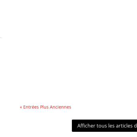
« Ouais on n’a pas cours ! » C’est le cri de joie pouss
dans sa...
« Entrées Plus Anciennes
Afficher tous les articles 