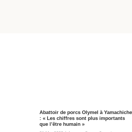
Précédent
Suivant
Catégorie
1
2
3
4
5
6
Societé
Cela peut aussi vous
intéresser...
Abattoir de porcs Olymel à Yamachich
: « Les chiffres sont plus importants
que l’être humain »