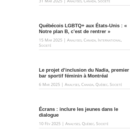
31 Mar 2025
|
Analyses
,
Canada
,
Societé
Québécois LGBTQ+ aux États-Unis : «
Notre plan B, c’est de rentrer »
15 Mar 2025
|
Analyses
,
Canada
,
International
,
Societé
Le projet d’inclusion du Nadia, premier
bar sportif féminin à Montréal
6 Mar 2025
|
Analyses
,
Canada
,
Québec
,
Societé
Écrans : inclure les jeunes dans le
dialogue
10 Fév 2025
|
Analyses
,
Québec
,
Societé