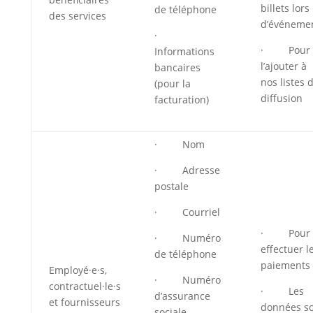
billets lors
de téléphone
des services
d’événeme
·
· Pour
Informations
l’ajouter à
bancaires
nos listes 
(pour la
diffusion
facturation)
· Nom
· Adresse
postale
· Courriel
· Pour
· Numéro
effectuer l
de téléphone
paiements
Employé·e·s,
· Numéro
contractuel·le·s
· Les
d’assurance
et fournisseurs
données s
sociale