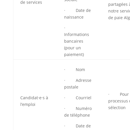
de services
partagées 
· Date de
notre servi
naissance
de paie Al
·
Informations
bancaires
(pour un
paiement)
· Nom
· Adresse
postale
· Pour 
Candidat·e·s à
· Courriel
processus 
l’emploi
sélection
· Numéro
de téléphone
· Date de