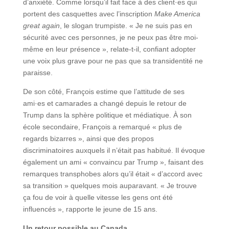
d’anxiété. Comme lorsqu’il fait face à des client·es qui
portent des casquettes avec l’inscription
Make America
great again
, le slogan trumpiste. « Je ne suis pas en
sécurité avec ces personnes, je ne peux pas être moi-
même en leur présence », relate-t-il, confiant adopter
une voix plus grave pour ne pas que sa transidentité ne
paraisse.
De son côté, François estime que l’attitude de ses
ami·es et camarades a changé depuis le retour de
Trump dans la sphère politique et médiatique. À son
école secondaire, François a remarqué « plus de
regards bizarres », ainsi que des propos
discriminatoires auxquels il n’était pas habitué. Il évoque
également un ami « convaincu par Trump », faisant des
remarques transphobes alors qu’il était « d’accord avec
sa transition » quelques mois auparavant. « Je trouve
ça fou de voir à quelle vitesse les gens ont été
influencés », rapporte le jeune de 15 ans.
Un retour possible au Canada