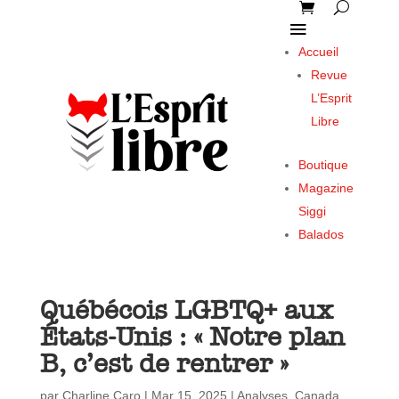
Accueil
Revue
L’Esprit
Libre
Boutique
Magazine
Siggi
Balados
Québécois LGBTQ+ aux
États-Unis : « Notre plan
B, c’est de rentrer »
par
Charline Caro
|
Mar 15, 2025
|
Analyses
,
Canada
,