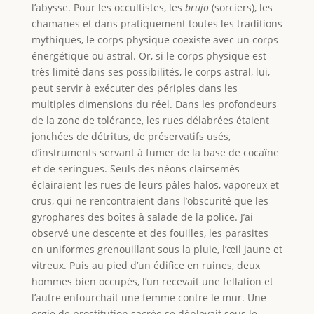
l’abysse. Pour les occultistes, les
brujo
(sorciers), les
chamanes et dans pratiquement toutes les traditions
mythiques, le corps physique coexiste avec un corps
énergétique ou astral. Or, si le corps physique est
très limité dans ses possibilités, le corps astral, lui,
peut servir à exécuter des périples dans les
multiples dimensions du réel. Dans les profondeurs
de la zone de tolérance, les rues délabrées étaient
jonchées de détritus, de préservatifs usés,
d’instruments servant à fumer de la base de cocaïne
et de seringues. Seuls des néons clairsemés
éclairaient les rues de leurs pâles halos, vaporeux et
crus, qui ne rencontraient dans l’obscurité que les
gyrophares des boîtes à salade de la police. J’ai
observé une descente et des fouilles, les parasites
en uniformes grenouillant sous la pluie, l’œil jaune et
vitreux. Puis au pied d’un édifice en ruines, deux
hommes bien occupés, l’un recevait une fellation et
l’autre enfourchait une femme contre le mur. Une
orgie de prostitution sacrée se déployait sous le