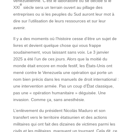
vénézuélienne. C’est le laboratoire où se décide si le
e
XXI
siècle sera un terrain ouvert au pillage des
entreprises ou si les peuples du Sud auront leur mot à
dire sur l’utilisation de leurs ressources et sur leur
avenir.
Il y a des moments où l’histoire cesse d’être un sujet de
livres et devient quelque chose qui vous frappe
soudainement, vous laissant sans voix. Le 3 janvier
2025 a été l’un de ces jours. Alors que la moitié du
monde était encore en mode festif, les États-Unis ont
mené contre le Venezuela une opération qui porte un
nom bien précis dans les manuels de droit international :
une intervention armée. Pas un coup d’État classique,
pas une « opération humanitaire » déguisée. Une
invasion. Comme ça, sans anesthésie.
L’enlèvement du président Nicolás Maduro et son
transfert vers le territoire étatsunien et des actions
militaires qui ont fait des dizaines de victimes parmi les
civils et les militaires, marquent un tournant. Cela dit, ce