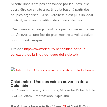
Si cette unité n’est pas consolidée par les États, elle
devra être construite à partir de la base, à partir des
peuples organisés. La souveraineté n’est plus un idéal
abstrait, mais une condition de survie collective.
C’est maintenant ou jamais! La ligne de mire est tracée.
Le Venezuela, une fois de plus, montre la voie à suivre
pour notre Amérique.
Tiré de :
https://www.telesurtv.net/opinion/por-que-
venezuela-es-la-linea-de-fuego-del-siglo-xxi/
Catatumbo : Une des veines ouvertes de la
Colombie
par
Alfonso Insuasty Rodríguez
,
Alexandre Dubé-Belzile
|
Avr 22, 2025
|
International
,
Opinions
Par Alfonso Insuasty Rodríguez
[i]
et Yani Vallejo