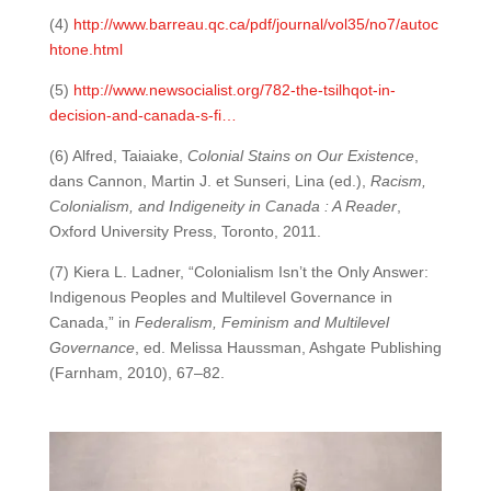
(4)
http://www.barreau.qc.ca/pdf/journal/vol35/no7/autoc
htone.html
(5)
http://www.newsocialist.org/782-the-tsilhqot-in-
decision-and-canada-s-fi…
(6) Alfred, Taiaiake,
Colonial Stains on Our Existence
,
dans Cannon, Martin J. et Sunseri, Lina (ed.),
Racism,
Colonialism, and Indigeneity in Canada : A Reader
,
Oxford University Press, Toronto, 2011.
(7) Kiera L. Ladner, “Colonialism Isn’t the Only Answer:
Indigenous Peoples and Multilevel Governance in
Canada,” in
Federalism, Feminism and Multilevel
Governance
, ed. Melissa Haussman, Ashgate Publishing
(Farnham, 2010), 67–82.