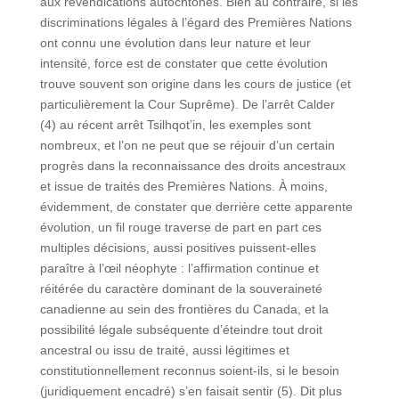
aux revendications autochtones. Bien au contraire, si les
discriminations légales à l’égard des Premières Nations
ont connu une évolution dans leur nature et leur
intensité, force est de constater que cette évolution
trouve souvent son origine dans les cours de justice (et
particulièrement la Cour Suprême). De l’arrêt Calder
(4) au récent arrêt Tsilhqot’in, les exemples sont
nombreux, et l’on ne peut que se réjouir d’un certain
progrès dans la reconnaissance des droits ancestraux
et issue de traités des Premières Nations. À moins,
évidemment, de constater que derrière cette apparente
évolution, un fil rouge traverse de part en part ces
multiples décisions, aussi positives puissent-elles
paraître à l’œil néophyte : l’affirmation continue et
réitérée du caractère dominant de la souveraineté
canadienne au sein des frontières du Canada, et la
possibilité légale subséquente d’éteindre tout droit
ancestral ou issu de traité, aussi légitimes et
constitutionnellement reconnus soient-ils, si le besoin
(juridiquement encadré) s’en faisait sentir (5). Dit plus