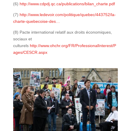
(6)
http://www.cdpdj.qc.ca/publications/bilan_charte.pdf
(7)
http://www.ledevoir.com/politique/quebec/443752/la-
charte-quebecoise-des…
(8) Pacte international relatif aux droits économiques,
sociaux et
culturels
http://www.ohchr.org/FR/ProfessionalInterest/P
ages/CESCR.aspx