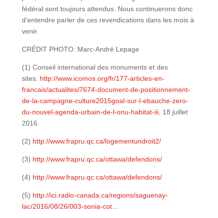
fédéral sont toujours attendus. Nous continuerons donc
d’entendre parler de ces revendications dans les mois à
venir.
CRÉDIT PHOTO: Marc-André Lepage
(1) Conseil international des monuments et des
sites.
http://www.icomos.org/fr/177-articles-en-
francais/actualites/7674-document-de-positionnement-
de-la-campagne-culture2015goal-sur-l-ebauche-zero-
du-nouvel-agenda-urbain-de-l-onu-habitat-iii
, 18 juillet
2016.
(2)
http://www.frapru.qc.ca/logementundroit2/
(3)
http://www.frapru.qc.ca/ottawa/defendons/
(4)
http://www.frapru.qc.ca/ottawa/defendons/
(5)
http://ici.radio-canada.ca/regions/saguenay-
lac/2016/08/26/003-sonia-cot…