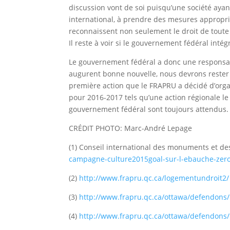
discussion vont de soi puisqu’une société ayant 
international, à prendre des mesures appropriée
reconnaissent non seulement le droit de toute
Il reste à voir si le gouvernement fédéral intég
Le gouvernement fédéral a donc une responsabi
augurent bonne nouvelle, nous devrons rester a
première action que le FRAPRU a décidé d’org
pour 2016-2017 tels qu’une action régionale le
gouvernement fédéral sont toujours attendus. 
CRÉDIT PHOTO: Marc-André Lepage
(1) Conseil international des monuments et des
campagne-culture2015goal-sur-l-ebauche-zero-
(2)
http://www.frapru.qc.ca/logementundroit2/
(3)
http://www.frapru.qc.ca/ottawa/defendons/
(4)
http://www.frapru.qc.ca/ottawa/defendons/