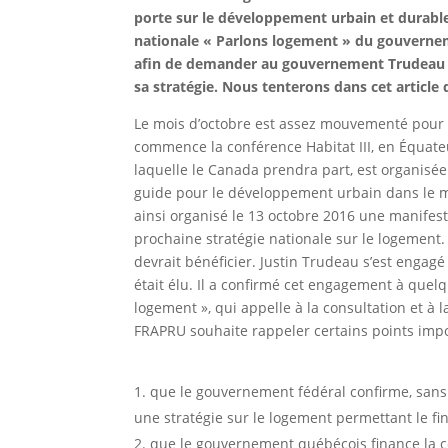
porte sur le développement urbain et durable
nationale « Parlons logement » du gouverneme
afin de demander au gouvernement Trudeau de
sa stratégie. Nous tenterons dans cet articl
Le mois d’octobre est assez mouvementé pour la
commence la conférence Habitat III, en Équate
laquelle le Canada prendra part, est organisé
guide pour le développement urbain dans le m
ainsi organisé le 13 octobre 2016 une manife
prochaine stratégie nationale sur le logemen
devrait bénéficier. Justin Trudeau s’est engagé
était élu. Il a confirmé cet engagement à que
logement », qui appelle à la consultation et à 
FRAPRU souhaite rappeler certains points im
que le gouvernement fédéral confirme, sans 
une stratégie sur le logement permettant le 
que le gouvernement québécois finance la c