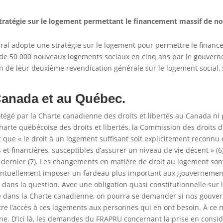
tratégie sur le logement permettant le financement massif de 
al adopte une stratégie sur le logement pour permettre le finan
 de 50 000 nouveaux logements sociaux en cinq ans par le gouverne
ion de leur deuxième revendication générale sur le logement social
Canada et au Québec.
tégé par la Charte canadienne des droits et libertés au Canada ni p
harte québécoise des droits et libertés, la Commission des droits d
t que « le droit à un logement suffisant soit explicitement reconnu
es et financières, susceptibles d’assurer un niveau de vie décent » (
n dernier (7). Les changements en matière de droit au logement so
ventuellement imposer un fardeau plus important aux gouvernement
 dans la question. Avec une obligation quasi constitutionnelle sur
le dans la Charte canadienne, on pourra se demander si nos gouv
re l’accès à ces logements aux personnes qui en ont besoin. À ce m
ne. D’ici là, les demandes du FRAPRU concernant la prise en consid