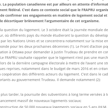
. La population canadienne est par ailleurs en attente d’informat
nt fédéral. C’est dans ce contexte social que le FRAPRU organis
 confirmer ses engagements en matière de logement social et d
e de décortiquer brièvement l’argumentaire de cet organisme.
 question du logement. Le 3 octobre était la journée mondiale de l
ur, où différents pays du monde étudieront la question du dévelo
e par les Nations Unies et se concentrera notamment sur la mise 
onde pour les deux prochaines décennies (1). Le Front d’action 
station à Ottawa pour demander à Justin Trudeau de prendre en com
t. Le FRAPRU souhaite rappeler que le logement n’est pas une mar
 lors de la dernière campagne électorale à mettre de l’avant une str
lques reprises, notamment dans le budget de mars 2016 et en créan
la coopération des différents acteurs du logement. C’est dans le ca
portants au gouvernement Trudeau. Il demande notamment (2):
plus tarder, la poursuite des subventions à long terme versées à t
financement massif de nouveaux logements sociaux;
onstruction de 50 000 nouveaux logements sociaux en 5 ans (HLM, c