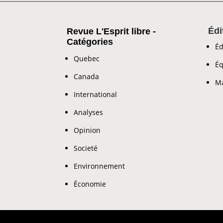
Édi
Revue L'Esprit libre -
Catégories
Éd
Quebec
Éq
Canada
Ma
International
Analyses
Opinion
Societé
Environnement
Économie