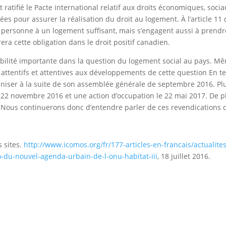
ratifié le Pacte international relatif aux droits économiques, socia
s pour assurer la réalisation du droit au logement. À l’article 11 d
 personne à un logement suffisant, mais s’engagent aussi à prendre
rera cette obligation dans le droit positif canadien.
lité importante dans la question du logement social au pays. Mêm
ttentifs et attentives aux développements de cette question En te
aniser à la suite de son assemblée générale de septembre 2016. Pl
 22 novembre 2016 et une action d’occupation le 22 mai 2017. De plu
Nous continuerons donc d’entendre parler de ces revendications d
 sites.
http://www.icomos.org/fr/177-articles-en-francais/actuali
du-nouvel-agenda-urbain-de-l-onu-habitat-iii
, 18 juillet 2016.