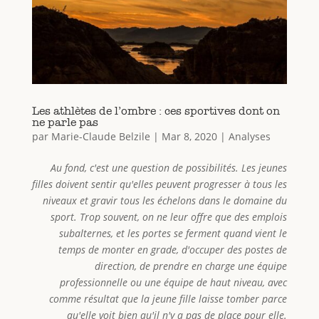
Les athlètes de l’ombre : ces sportives dont on
ne parle pas
par
Marie-Claude Belzile
|
Mar 8, 2020
|
Analyses
Au fond, c'est une question de possibilités. Les jeunes
filles doivent sentir qu'elles peuvent progresser à tous les
niveaux et gravir tous les échelons dans le domaine du
sport. Trop souvent, on ne leur offre que des emplois
subalternes, et les portes se ferment quand vient le
temps de monter en grade, d'occuper des postes de
direction, de prendre en charge une équipe
professionnelle ou une équipe de haut niveau, avec
comme résultat que la jeune fille laisse tomber parce
qu'elle voit bien qu'il n'y a pas de place pour elle.