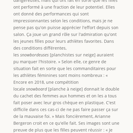
dangereuses, mais qui ont fait en sorte que les filles
ont performé à une fraction de leur potentiel. Elles
ont donné des performances qui sont
impressionnantes selon les conditions, mais je ne
pense pas qu'on puisse apprécier l'effort depuis son
salon. Ça joue un grand rôle sur l'admiration qu'ont
les jeunes filles pour leurs athlètes favorites. Dans
des condition
s
différentes,
les
snowbordeuses
[planchistes sur neige] auraient
pu marquer l'histoire. » Selon elle, ce genre de
situation fait en sorte que les commanditaires pour
les athlètes féminines sont moins nombreux : «
Encore en 2018, une compétition
locale
snowboard
[planche à neige] donnait le double
du cachet des femmes aux hommes et on les a tous
fait poser avec leur gros chèque en plastique. C'est
difficile dans ces cas-ci de ne pas faire passer ça sur
de la mauvaise foi. » Mais foncièrement, Arianne
Bergeron croit en ce qu'elle fait. Ses images sont une
preuve de plus que les filles peuvent réussir : « Je