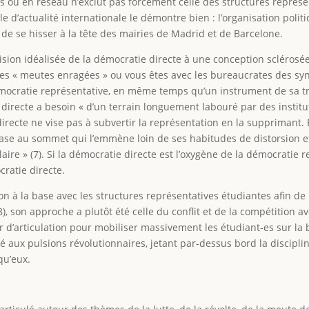
es ou en réseau n’exclut pas forcément celle des structures représe
le d’actualité internationale le démontre bien : l’organisation pol
 de se hisser à la tête des mairies de Madrid et de Barcelone.
sion idéalisée de la démocratie directe à une conception sclérosée
es « meutes enragées » ou vous êtes avec les bureaucrates des syndi
ocratie représentative, en même temps qu’un instrument de sa tra
directe a besoin « d’un terrain longuement labouré par des institut
recte ne vise pas à subvertir la représentation en la supprimant. E
a base au sommet qui l’emmène loin de ses habitudes de distorsion 
laire » (7). Si la démocratie directe est l’oxygène de la démocratie
cratie directe.
ion à la base avec les structures représentatives étudiantes afin d
8), son approche a plutôt été celle du conflit et de la compétition av
 d’articulation pour mobiliser massivement les étudiant-es sur la b
aux pulsions révolutionnaires, jetant par-dessus bord la discipline, 
qu’eux.