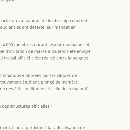
de partie dû au manque de leadership cohérent
 étudiant-es ont déserté leur mandat en
ues 4 000 membres durant les deux semaines et
iel d’invitation de masse a toutefois été envoyé
travail officiel a été réalisé entre la poignée
s commandos élaborées par les cliques de
du mouvement étudiant, plongé de manière
e des élites militantes et celle de la majorité
des structures officielles ;
nt, il aura participé à la radicalisation de