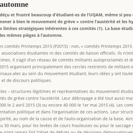
t automne
déçu et frustré beaucoup d’étudiant-es de l’UQAM, même si peu o
ner à bien le mouvement de grève « contre l’austérité et les hyd
s limites stratégiques inhérentes à ces comités (1). La base étud
 les mêmes pièges à l’automne.
s comités Printemps 2015 (P2015) : non, « comités Printemps 2015
ssociations étudiantes ni des comités de liaison officiels. Ils n’o
times. Il s’agit d’un réseau de comités militants autoproclamés et 
2015 organisent principalement des cercles restreints de militant-e
ginaux-ales au sein du mouvement étudiant, leurs idées y ont tout
s et de discours politiques.
antes – structures légitimes et représentatives du mouvement étudi
s de grève contre l’austérité. Leur débrayage a été tout aussi ma
000 le 2 avril 2015 (3) ou encore 40 000 le 1er mai 2015 (4). Les com
ientation politique et dans l’organisation de ces actions. Leur struc
orité, au nom de la cause et de l’auto-organisation de la base. Ains
u 30 mars, pour les levées de cours houleuses ou pour le saccage qu
te n’ont jamais fait l’objet de débats ou de décisions démocratiques