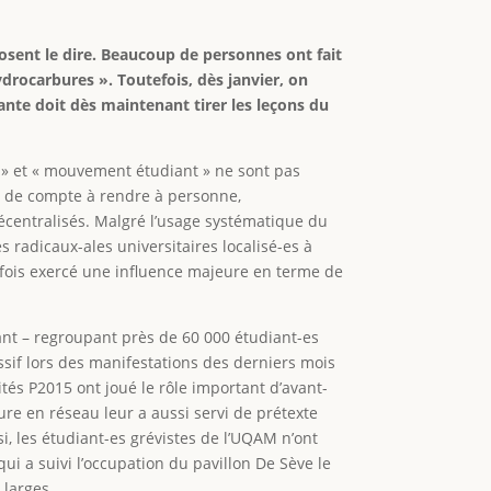
sent le dire. Beaucoup de personnes ont fait
rocarbures ». Toutefois, dès janvier, on
iante doit dès maintenant tirer les leçons du
 » et « mouvement étudiant » ne sont pas
nt de compte à rendre à personne,
décentralisés. Malgré l’usage systématique du
s radicaux-ales universitaires localisé-es à
efois exercé une influence majeure en terme de
ant – regroupant près de 60 000 étudiant-es
ssif lors des manifestations des derniers mois
ités P2015 ont joué le rôle important d’avant-
ture en réseau leur a aussi servi de prétexte
i, les étudiant-es grévistes de l’UQAM n’ont
i a suivi l’occupation du pavillon De Sève le
 larges.