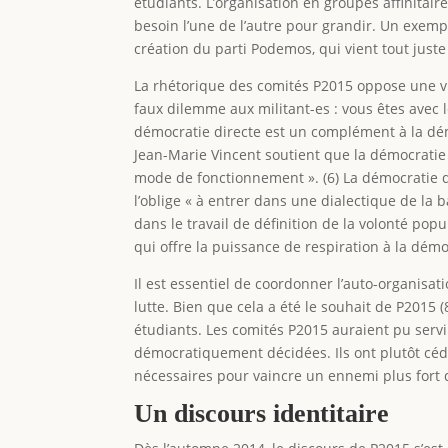
étudiants. L’organisation en groupes affinitair
besoin l’une de l’autre pour grandir. Un exemp
création du parti Podemos, qui vient tout juste
La rhétorique des comités P2015 oppose une vi
faux dilemme aux militant-es : vous êtes avec l
démocratie directe est un complément à la dém
Jean-Marie Vincent soutient que la démocratie 
mode de fonctionnement ». (6) La démocratie di
l’oblige « à entrer dans une dialectique de l
dans le travail de définition de la volonté popu
qui offre la puissance de respiration à la démo
Il est essentiel de coordonner l’auto-organisat
lutte. Bien que cela a été le souhait de P2015 (
étudiants. Les comités P2015 auraient pu servir
démocratiquement décidées. Ils ont plutôt cédé 
nécessaires pour vaincre un ennemi plus fort 
Un discours identitaire