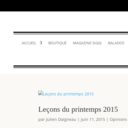
ACCUEIL
BOUTIQUE
MAGAZINE SIGGI
BALADOS
Leçons du printemps 2015
par
Julien Daigneau
|
Juin 11, 2015
|
Opinions