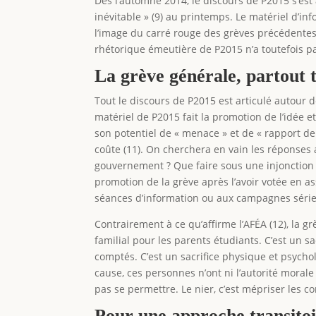
Dès l’automne 2014, le discours de P2015 s’est 
inévitable » (9) au printemps. Le matériel d’inf
l’image du carré rouge des grèves précédentes, 
rhétorique émeutière de P2015 n’a toutefois p
La grève générale, partout 
Tout le discours de P2015 est articulé autour 
matériel de P2015 fait la promotion de l’idée e
son potentiel de « menace » et de « rapport de
coûte (11). On cherchera en vain les réponses a
gouvernement ? Que faire sous une injonction ? 
promotion de la grève après l’avoir votée en a
séances d’information ou aux campagnes série
Contrairement à ce qu’affirme l’AFÉA (12), la g
familial pour les parents étudiants. C’est un sa
comptés. C’est un sacrifice physique et psychol
cause, ces personnes n’ont ni l’autorité moral
pas se permettre. Le nier, c’est mépriser les co
Pour une approche transito