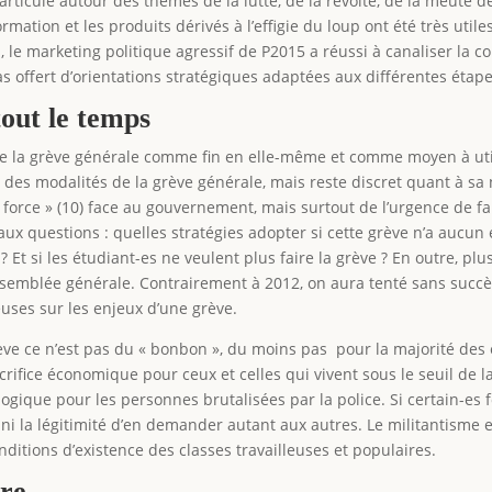
articulé autour des thèmes de la lutte, de la révolte, de la meute d
ormation et les produits dérivés à l’effigie du loup ont été très util
le marketing politique agressif de P2015 a réussi à canaliser la co
as offert d’orientations stratégiques adaptées aux différentes éta
tout le temps
de la grève générale comme fin en elle-même et comme moyen à utili
t des modalités de la grève générale, mais reste discret quant à sa 
 force » (10) face au gouvernement, mais surtout de l’urgence de fa
ux questions : quelles stratégies adopter si cette grève n’a aucun ef
Et si les étudiant-es ne veulent plus faire la grève ? En outre, plus
ssemblée générale. Contrairement à 2012, on aura tenté sans succè
uses sur les enjeux d’une grève.
rève ce n’est pas du « bonbon », du moins pas pour la majorité des 
crifice économique pour ceux et celles qui vivent sous le seuil de la
ogique pour les personnes brutalisées par la police. Si certain-es 
e ni la légitimité d’en demander autant aux autres. Le militantisme 
nditions d’existence des classes travailleuses et populaires.
ire