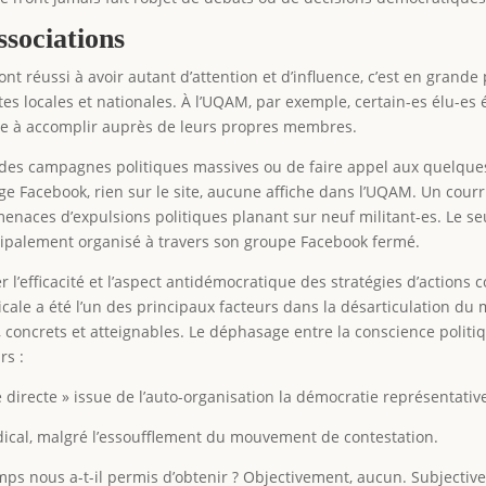
ssociations
ont réussi à avoir autant d’attention et d’influence, c’est en gran
tes locales et nationales. À l’UQAM, par exemple, certain-es élu-es
que à accomplir auprès de leurs propres membres.
er des campagnes politiques massives ou de faire appel aux quelq
age Facebook, rien sur le site, aucune affiche dans l’UQAM. Un courr
enaces d’expulsions politiques planant sur neuf militant-es. Le seul 
ncipalement organisé à travers son groupe Facebook fermé.
 l’efficacité et l’aspect antidémocratique des stratégies d’action
adicale a été l’un des principaux facteurs dans la désarticulation 
, concrets et atteignables. Le déphasage entre la conscience politiqu
rs :
directe » issue de l’auto-organisation la démocratie représentative 
adical, malgré l’essoufflement du mouvement de contestation.
 nous a-t-il permis d’obtenir ? Objectivement, aucun. Subjectiveme