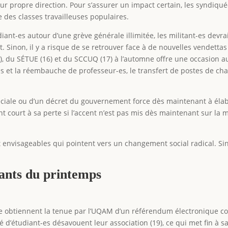
r propre direction. Pour s’assurer un impact certain, les syndiqu
 des classes travailleuses populaires.
diant-es autour d’une grève générale illimitée, les militant-es de
nt. Sinon, il y a risque de se retrouver face à de nouvelles vendettas
, du SÉTUE (16) et du SCCUQ (17) à l’automne offre une occasion 
et la réembauche de professeur-es, le transfert de postes de char
péciale ou d’un décret du gouvernement force dès maintenant à élabo
t court à sa perte si l’accent n’est pas mis dès maintenant sur la
rs et envisageables qui pointent vers un changement social radical. 
ants du printemps
ve obtiennent la tenue par l’UQAM d’un référendum électronique con
té d’étudiant-es désavouent leur association (19), ce qui met fin à 