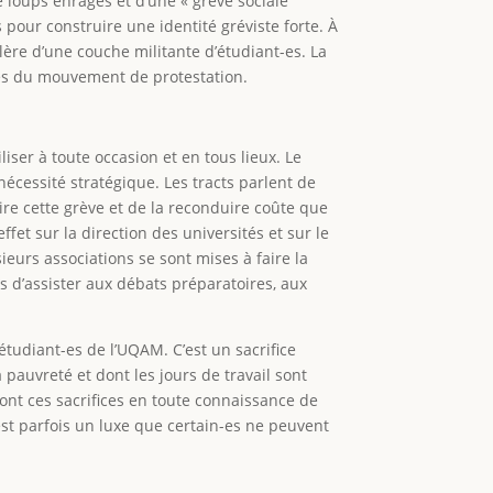
e loups enragés et d’une « grève sociale
es pour construire une identité gréviste forte. À
lère d’une couche militante d’étudiant-es. La
pes du mouvement de protestation.
ser à toute occasion et en tous lieux. Le
nécessité stratégique. Les tracts parlent de
ire cette grève et de la reconduire coûte que
fet sur la direction des universités et sur le
ieurs associations se sont mises à faire la
s d’assister aux débats préparatoires, aux
étudiant-es de l’UQAM. C’est un sacrifice
 pauvreté et dont les jours de travail sont
font ces sacrifices en toute connaissance de
est parfois un luxe que certain-es ne peuvent