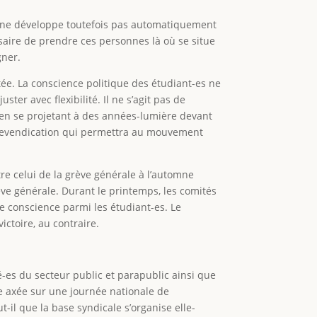
e » ne développe toutefois pas automatiquement
ssaire de prendre ces personnes là où se situe
gner.
tée. La conscience politique des étudiant-es ne
ter avec flexibilité. Il ne s’agit pas de
 en se projetant à des années-lumière devant
ne revendication qui permettra au mouvement
tre celui de la grève générale à l’automne
ève générale. Durant le printemps, les comités
de conscience parmi les étudiant-es. Le
ictoire, au contraire.
é-es du secteur public et parapublic ainsi que
e axée sur une journée nationale de
il que la base syndicale s’organise elle-