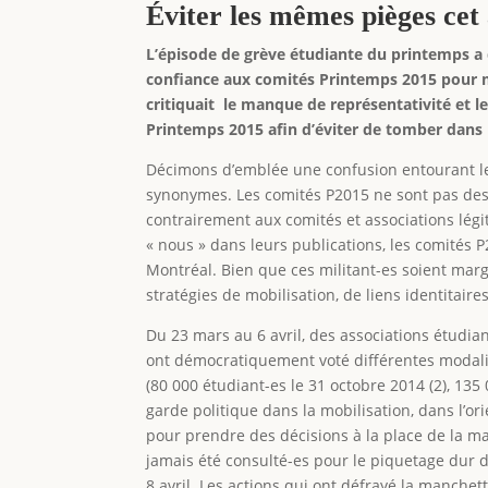
Éviter les mêmes pièges ce
L’épisode de grève étudiante du printemps a 
confiance aux comités Printemps 2015 pour me
critiquait le manque de représentativité et le
Printemps 2015 afin d’éviter de tomber dans
Décimons d’emblée une confusion entourant le
synonymes. Les comités P2015 ne sont pas des a
contrairement aux comités et associations légi
« nous » dans leurs publications, les comités P
Montréal. Bien que ces militant-es soient mar
stratégies de mobilisation, de liens identitaire
Du 23 mars au 6 avril, des associations étudi
ont démocratiquement voté différentes modalité
(80 000 étudiant-es le 31 octobre 2014 (2), 135 
garde politique dans la mobilisation, dans l’or
pour prendre des décisions à la place de la maj
jamais été consulté-es pour le piquetage dur d
8 avril. Les actions qui ont défrayé la manchet