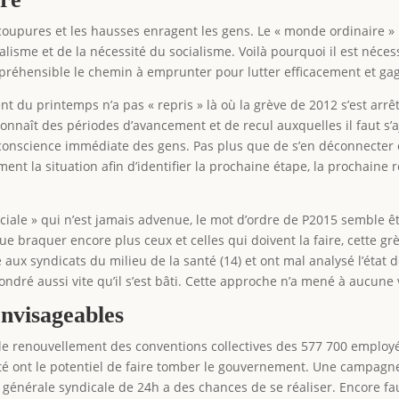
es coupures et les hausses enragent les gens. Le « monde ordinair
lisme et de la nécessité du socialisme. Voilà pourquoi il est néce
mpréhensible le chemin à emprunter pour lutter efficacement et ga
 du printemps n’a pas « repris » là où la grève de 2012 s’est arrê
naît des périodes d’avancement et de recul auxquelles il faut s’ajus
 conscience immédiate des gens. Pas plus que de s’en déconnecter
ment la situation afin d’identifier la prochaine étape, la prochai
ociale » qui n’est jamais advenue, le mot d’ordre de P2015 semble ê
ue braquer encore plus ceux et celles qui doivent la faire, cette gr
aux syndicats du milieu de la santé (14) et ont mal analysé l’état 
ondré aussi vite qu’il s’est bâti. Cette approche n’a mené à aucune v
envisageables
c le renouvellement des conventions collectives des 577 700 employ
rité ont le potentiel de faire tomber le gouvernement. Une campagn
nérale syndicale de 24h a des chances de se réaliser. Encore faut-