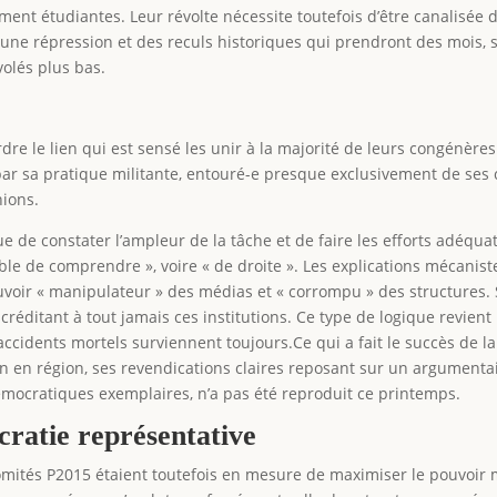
ent étudiantes. Leur révolte nécessite toutefois d’être canalisée d
t une répression et des reculs historiques qui prendront des mois
olés plus bas.
re le lien qui est sensé les unir à la majorité de leurs congénères
e par sa pratique militante, entouré-e presque exclusivement de se
ions.
 de constater l’ampleur de la tâche et de faire les efforts adéquat
pable de comprendre », voire « de droite ». Les explications mécan
pouvoir « manipulateur » des médias et « corrompu » des structures. 
scréditant à tout jamais ces institutions. Ce type de logique revien
accidents mortels surviennent toujours.Ce qui a fait le succès de la
ion en région, ses revendications claires reposant sur un argumentai
émocratiques exemplaires, n’a pas été reproduit ce printemps.
ratie représentative
comités P2015 étaient toutefois en mesure de maximiser le pouvoir 