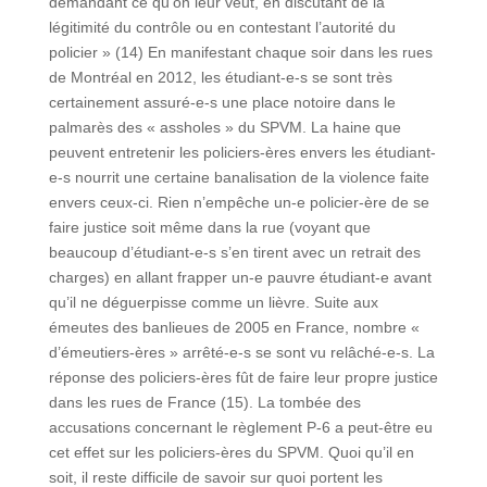
demandant ce qu’on leur veut, en discutant de la
légitimité du contrôle ou en contestant l’autorité du
policier » (14)
En manifestant chaque soir dans les rues
de Montréal en 2012, les étudiant-e-s se sont très
certainement assuré-e-s une place notoire dans le
palmarès des « assholes » du SPVM. La haine que
peuvent entretenir les policiers-ères envers les étudiant-
e-s nourrit une certaine banalisation de la violence faite
envers ceux-ci. Rien n’empêche un-e policier-ère de se
faire justice soit même dans la rue (voyant que
beaucoup d’étudiant-e-s s’en tirent avec un retrait des
charges) en allant frapper un-e pauvre étudiant-e avant
qu’il ne déguerpisse comme un lièvre. Suite aux
émeutes des banlieues de 2005 en France, nombre «
d’émeutiers-ères » arrêté-e-s se sont vu relâché-e-s. La
réponse des policiers-ères fût de faire leur propre justice
dans les rues de France (15). La tombée des
accusations concernant le règlement P-6 a peut-être eu
cet effet sur les policiers-ères du SPVM. Quoi qu’il en
soit, il reste difficile de savoir sur quoi portent les