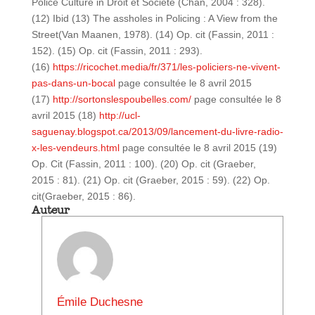
Police Culture in Droit et Société (Chan, 2004 : 328).
(12) Ibid (13) The assholes in Policing : A View from the
Street(Van Maanen, 1978). (14) Op. cit (Fassin, 2011 :
152). (15) Op. cit (Fassin, 2011 : 293).
(16)
https://ricochet.media/fr/371/les-policiers-ne-vivent-
pas-dans-un-bocal
page consultée le 8 avril 2015
(17)
http://sortonslespoubelles.com/
page consultée le 8
avril 2015 (18)
http://ucl-
saguenay.blogspot.ca/2013/09/lancement-du-livre-radio-
x-les-vendeurs.html
page consultée le 8 avril 2015 (19)
Op. Cit (Fassin, 2011 : 100). (20) Op. cit (Graeber,
2015 : 81). (21) Op. cit (Graeber, 2015 : 59). (22) Op.
cit(Graeber, 2015 : 86).
Auteur
Émile Duchesne