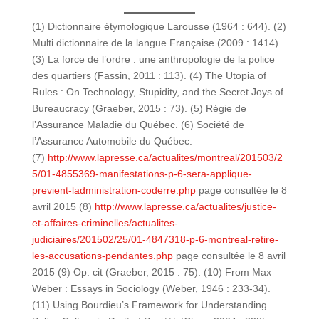
(1) Dictionnaire étymologique Larousse (1964 : 644). (2)
Multi dictionnaire de la langue Française (2009 : 1414).
(3) La force de l’ordre : une anthropologie de la police
des quartiers (Fassin, 2011 : 113). (4) The Utopia of
Rules : On Technology, Stupidity, and the Secret Joys of
Bureaucracy (Graeber, 2015 : 73). (5) Régie de
l’Assurance Maladie du Québec. (6) Société de
l’Assurance Automobile du Québec.
(7)
http://www.lapresse.ca/actualites/montreal/201503/2
5/01-4855369-manifestations-p-6-sera-applique-
previent-ladministration-coderre.php
page consultée le 8
avril 2015 (8)
http://www.lapresse.ca/actualites/justice-
et-affaires-criminelles/actualites-
judiciaires/201502/25/01-4847318-p-6-montreal-retire-
les-accusations-pendantes.php
page consultée le 8 avril
2015 (9) Op. cit (Graeber, 2015 : 75). (10) From Max
Weber : Essays in Sociology (Weber, 1946 : 233-34).
(11) Using Bourdieu’s Framework for Understanding