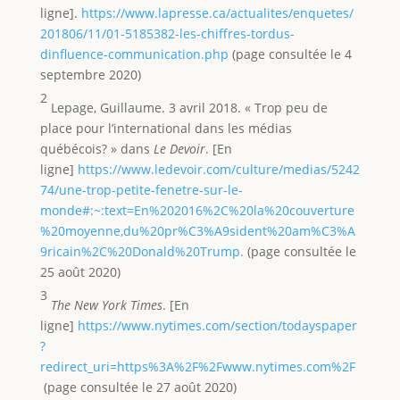
ligne].
https://www.lapresse.ca/actualites/enquetes/
201806/11/01-5185382-les-chiffres-tordus-
dinfluence-communication.php
(page consultée le 4
septembre 2020)
2
Lepage, Guillaume. 3 avril 2018. « Trop peu de
place pour l’international dans les médias
québécois? » dans
Le Devoir
. [En
ligne]
https://www.ledevoir.com/culture/medias/5242
74/une-trop-petite-fenetre-sur-le-
monde#:~:text=En%202016%2C%20la%20couverture
%20moyenne,du%20pr%C3%A9sident%20am%C3%A
9ricain%2C%20Donald%20Trump.
(page consultée le
25 août 2020)
3
The New York Times
. [En
ligne]
https://www.nytimes.com/section/todayspaper
?
redirect_uri=https%3A%2F%2Fwww.nytimes.com%2F
(page consultée le 27 août 2020)