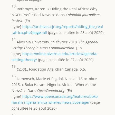
13
Rothmyer, Karen. « Hiding the Real Africa: Why
NGOs Prefer Bad News » dans
Columbia Journalism
Review
. [En
ligne]
https://archives.cjr.org/reports/hiding_the_real
_africa.php?page=all
(page consultée le 28 août 2020)
14
Alvernia University. 19 février 2018.
The Agenda-
Setting Theory in Mass Communication
. [En
ligne]
https://online.alvernia.edu/articles/agenda-
setting-theory/
(page consultée le 27 août 2020)
15
Op.cit
., Fondation Aga Khan Canada, p.5.
16
Lamensch, Marie et Pogdal, Nicolai. 15 octobre
2015. « Boko Haram, Nigeria, Africa – Where's the
News? » Dans
OpenCanada.org
. [En
ligne]
https://www.opencanada.org/features/boko-
haram-nigeria-africa-wheres-news-coverage/
(page
consultée le 26 août 2020)
17