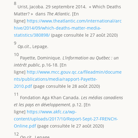
8
Urist, Jacoba. 29 septembre 2014. « Which Deaths
Matter? » dans
The Atlantic
. [En
ligne]
https://www.theatlantic.com/international/arc
hive/2014/09/which-deaths-matter-media-
statistics/380898/
(page consultée le 27 août 2020)
9
Op.cit
., Lepage.
10
Payette, Dominique.
L’information au Québec : un
intérêt public
, p.16-18. [En
ligne]
http://www.mcc.gouv.qc.ca/fileadmin/docume
nts/publications/media/rapport-Payette-
2010.pdf
(page consultée le 28 août 2020)
11
Fondation Aga Khan Canada.
Les médias canadiens
et les pays en développement
, p.12. [En
ligne]
https://www.akfc.ca/wp-
content/uploads/2017/10/Report-Sept-27-FRENCH-
Online.pdf
(page consultée le 27 août 2020)
12
Op.cit
., Lepage.