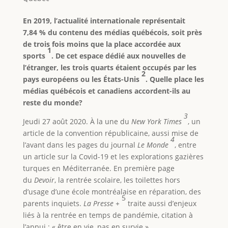
En 2019, l’actualité internationale représentait
7,84 % du contenu des médias québécois, soit près
de trois fois moins que la place accordée aux
1
sports
. De cet espace dédié aux nouvelles de
l’étranger, les trois quarts étaient occupés par les
2
pays européens ou les États-Unis
. Quelle place les
médias québécois et canadiens accordent-ils au
reste du monde?
3
Jeudi 27 août 2020. À la une du
New York Times
, un
article de la convention républicaine, aussi mise de
4
l’avant dans les pages du journal
Le Monde
, entre
un article sur la Covid-19 et les explorations gazières
turques en Méditerranée. En première page
du
Devoir
, la rentrée scolaire, les toilettes hors
d’usage d’une école montréalaise en réparation, des
5
parents inquiets.
La Presse +
traite aussi d’enjeux
liés à la rentrée en temps de pandémie, citation à
l’appui : « être en vie, pas en survie ».