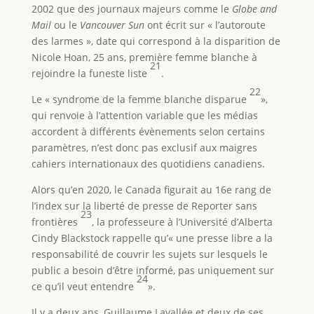
2002 que des journaux majeurs comme le
Globe and
Mail
ou le
Vancouver Sun
ont écrit sur « l’autoroute
des larmes », date qui correspond à la disparition de
Nicole Hoan, 25 ans, première femme blanche à
21
rejoindre la funeste liste
.
22
Le « syndrome de la femme blanche disparue
»,
qui renvoie à l’attention variable que les médias
accordent à différents évènements selon certains
paramètres, n’est donc pas exclusif aux maigres
cahiers internationaux des quotidiens canadiens.
Alors qu’en 2020, le Canada figurait au 16e rang de
l’index sur la liberté de presse de Reporter sans
23
frontières
, la professeure à l’Université d’Alberta
Cindy Blackstock rappelle qu’« une presse libre a la
responsabilité de couvrir les sujets sur lesquels le
public a besoin d’être informé, pas uniquement sur
24
ce qu’il veut entendre
».
Il y a deux ans, Guillaume Lavallée et deux de ses