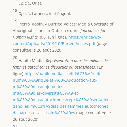
Op.cit
., Urist.
18
Op.cit
., Lamensch et Pogdal.
19
Pierro, Robin. « Burried Voices: Media Coverage of
Aboriginal Issues in Ontario » dans
Journalists for
Human Rights
, p.6. [En ligne].
https://jhr.ca/wp-
content/uploads/2019/10/Buried-Voices.pdf
(page
consultée le 26 août 2020)
20
Habilo Media.
Représentation dans les médias des
femmes autochtones disparues ou assassinées.
[En
ligne]
https://habilomedias.ca/litt%C3%A9ratie-
num%C3%A9rique-et-%C3%A9ducation-aux-
m%C3%A9dias/enjeux-des-
m%C3%A9dias/diversit%C3%A9-et-
m%C3%A9dias/autochtones/repr%C3%A9sentations-
dans-les-m%C3%A9dias-des-femmes-autochtones-
disparues-et-assassin%C3%A9es
(page consultée le
26 août 2020)
21