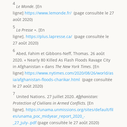
4
Le Monde
. [En
ligne]
https://www.lemonde.fr/
(page consultée le 27
août 2020)
5
La Presse +
. [En
ligne].
https://plus.lapresse.ca/
(page consultée le
27 août 2020)
6
Abed, Fahim et Gibbons-Neff, Thomas. 26 août
2020. « Nearly 80 Killed As Flash Floods Ravage City
in Afghanistan » dans
The New York Times
. [En
ligne]
https://www.nytimes.com/2020/08/26/world/as
ia/afghanistan-floods-charikar.html
(page consultée
le 27 août 2020)
7
United Nations. 27 juillet 2020.
Afghanistan:
Protection of Civilians in Armed Conflicts.
[En
ligne].
https://unama.unmissions.org/sites/default/fil
es/unama_poc_midyear_report_2020_-
_27_july-.pdf
(page consultée le 27 août 2020)