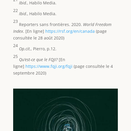
Ibid.
, Habilo Media.
22
Ibid
., Habilo Media.
23
Reporters sans frontières. 2020.
World Freedom
Index
. [En ligne]
https://rsf.org/en/canada
(page
consultée le 28 août 2020)
24
Op.cit.
,
Pierro, p.12.
25
Qu’est-ce que le FQJI?
[En
ligne]
https://www.fqji.org/fqji
(page consultée le 4
septembre 2020)