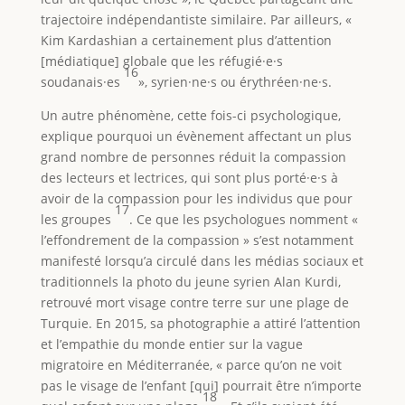
trajectoire indépendantiste similaire. Par ailleurs, «
Kim Kardashian a certainement plus d’attention
[médiatique] globale que les réfugié·e·s
16
soudanais·es
», syrien·ne·s ou érythréen·ne·s.
Un autre phénomène, cette fois-ci psychologique,
explique pourquoi un évènement affectant un plus
grand nombre de personnes réduit la compassion
des lecteurs et lectrices, qui sont plus porté·e·s à
avoir de la compassion pour les individus que pour
17
les groupes
. Ce que les psychologues nomment «
l’effondrement de la compassion » s’est notamment
manifesté lorsqu’a circulé dans les médias sociaux et
traditionnels la photo du jeune syrien Alan Kurdi,
retrouvé mort visage contre terre sur une plage de
Turquie. En 2015, sa photographie a attiré l’attention
et l’empathie du monde entier sur la vague
migratoire en Méditerranée, « parce qu’on ne voit
pas le visage de l’enfant [qui] pourrait être n’importe
18