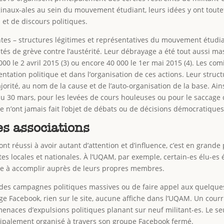
ginaux-ales au sein du mouvement étudiant, leurs idées y ont tout
s et de discours politiques.
antes – structures légitimes et représentatives du mouvement étudi
s de grève contre l’austérité. Leur débrayage a été tout aussi ma
000 le 2 avril 2015 (3) ou encore 40 000 le 1er mai 2015 (4). Les com
ientation politique et dans l’organisation de ces actions. Leur struc
orité, au nom de la cause et de l’auto-organisation de la base. Ains
u 30 mars, pour les levées de cours houleuses ou pour le saccage qu
te n’ont jamais fait l’objet de débats ou de décisions démocratiques
s associations
ont réussi à avoir autant d’attention et d’influence, c’est en gran
tes locales et nationales. À l’UQAM, par exemple, certain-es élu-es
que à accomplir auprès de leurs propres membres.
er des campagnes politiques massives ou de faire appel aux quelq
age Facebook, rien sur le site, aucune affiche dans l’UQAM. Un courr
enaces d’expulsions politiques planant sur neuf militant-es. Le seul 
ncipalement organisé à travers son groupe Facebook fermé.