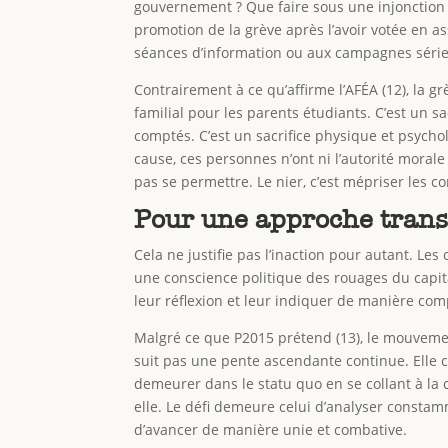
gouvernement ? Que faire sous une injonction ? 
promotion de la grève après l’avoir votée en a
séances d’information ou aux campagnes série
Contrairement à ce qu’affirme l’AFÉA (12), la g
familial pour les parents étudiants. C’est un sa
comptés. C’est un sacrifice physique et psychol
cause, ces personnes n’ont ni l’autorité moral
pas se permettre. Le nier, c’est mépriser les co
Pour une approche trans
Cela ne justifie pas l’inaction pour autant. L
une conscience politique des rouages du capita
leur réflexion et leur indiquer de manière co
Malgré ce que P2015 prétend (13), le mouvement
suit pas une pente ascendante continue. Elle con
demeurer dans le statu quo en se collant à la
elle. Le défi demeure celui d’analyser constam
d’avancer de manière unie et combative.