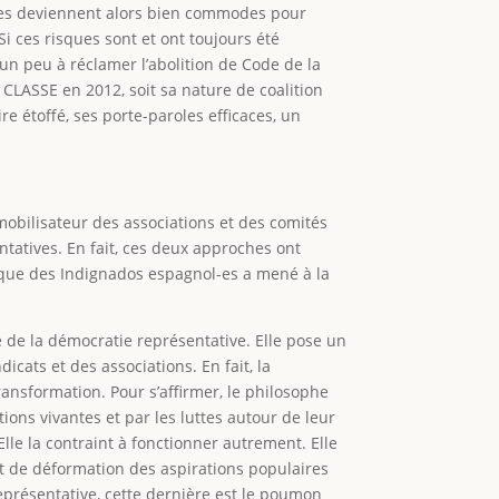
istes deviennent alors bien commodes pour
Si ces risques sont et ont toujours été
t un peu à réclamer l’abolition de Code de la
 CLASSE en 2012, soit sa nature de coalition
re étoffé, ses porte-paroles efficaces, un
mobilisateur des associations et des comités
ntatives. En fait, ces deux approches ont
itique des Indignados espagnol-es a mené à la
 de la démocratie représentative. Elle pose un
cats et des associations. En fait, la
nsformation. Pour s’affirmer, le philosophe
ions vivantes et par les luttes autour de leur
lle la contraint à fonctionner autrement. Elle
et de déformation des aspirations populaires
 représentative, cette dernière est le poumon