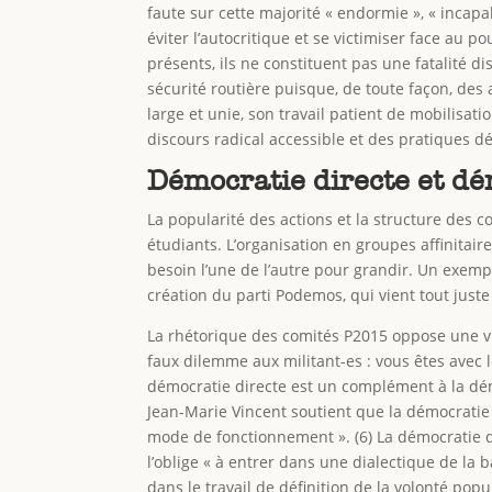
faute sur cette majorité « endormie », « inca
éviter l’autocritique et se victimiser face au 
présents, ils ne constituent pas une fatalité di
sécurité routière puisque, de toute façon, des 
large et unie, son travail patient de mobilisat
discours radical accessible et des pratiques d
Démocratie directe et dé
La popularité des actions et la structure des 
étudiants. L’organisation en groupes affinitair
besoin l’une de l’autre pour grandir. Un exemp
création du parti Podemos, qui vient tout juste
La rhétorique des comités P2015 oppose une vi
faux dilemme aux militant-es : vous êtes avec l
démocratie directe est un complément à la dém
Jean-Marie Vincent soutient que la démocratie 
mode de fonctionnement ». (6) La démocratie di
l’oblige « à entrer dans une dialectique de l
dans le travail de définition de la volonté popu