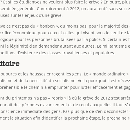
Et si les étudiant-es ne veulent plus faire la grève ? En outre, plus
ssemblée générale. Contrairement à 2012, on aura tenté sans succè
uses sur les enjeux d’une grève.
rève ce n’est pas du « bonbon », du moins pas pour la majorité des 
crifice économique pour ceux et celles qui vivent sous le seuil de la
ogique pour les personnes brutalisées par la police. Si certain-es 
e ni la légitimité d’en demander autant aux autres. Le militantisme 
nditions d’existence des classes travailleuses et populaires.
itoire
es coupures et les hausses enragent les gens. Le « monde ordinair
lisme et de la nécessité du socialisme. Voilà pourquoi il est néce
mpréhensible le chemin à emprunter pour lutter efficacement et ga
 du printemps n’a pas « repris » là où la grève de 2012 s’est arrê
naît des périodes d’avancement et de recul auxquelles il faut s’ajus
 conscience immédiate des gens. Pas plus que de s’en déconnecter
ment la situation afin d’identifier la prochaine étape, la prochai