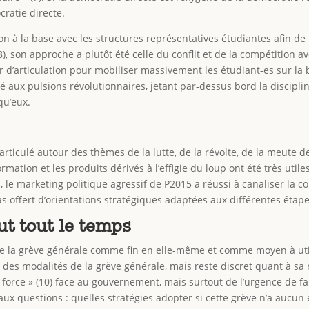
cratie directe.
ion à la base avec les structures représentatives étudiantes afin d
8), son approche a plutôt été celle du conflit et de la compétition av
 d’articulation pour mobiliser massivement les étudiant-es sur la b
aux pulsions révolutionnaires, jetant par-dessus bord la discipline, 
qu’eux.
articulé autour des thèmes de la lutte, de la révolte, de la meute d
ormation et les produits dérivés à l’effigie du loup ont été très util
le marketing politique agressif de P2015 a réussi à canaliser la co
as offert d’orientations stratégiques adaptées aux différentes éta
ut tout le temps
de la grève générale comme fin en elle-même et comme moyen à utili
t des modalités de la grève générale, mais reste discret quant à sa 
 force » (10) face au gouvernement, mais surtout de l’urgence de fa
ux questions : quelles stratégies adopter si cette grève n’a aucun ef