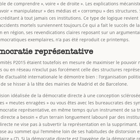
pable de comprendre », voire « de droite ». Les explications mécan
pouvoir « manipulateur » des médias et « corrompu » des structures. 
scréditant à tout jamais ces institutions. Ce type de logique revien
accidents mortels surviennent toujours.Ce qui a fait le succès de la
ion en région, ses revendications claires reposant sur un argumentai
émocratiques exemplaires, n’a pas été reproduit ce printemps.
mocratie représentative
comités P2015 étaient toutefois en mesure de maximiser le pouvoir 
es ou en réseau n’exclut pas forcément celle des structures représe
le d’actualité internationale le démontre bien : l’organisation pol
 de se hisser à la tête des mairies de Madrid et de Barcelone.
sion idéalisée de la démocratie directe à une conception sclérosée
es « meutes enragées » ou vous êtes avec les bureaucrates des syndi
ocratie représentative, en même temps qu’un instrument de sa tra
directe a besoin « d’un terrain longuement labouré par des institut
recte ne vise pas à subvertir la représentation en la supprimant. E
a base au sommet qui l’emmène loin de ses habitudes de distorsion 
laire » (7). Si la démocratie directe est l’oxygène de la démocratie