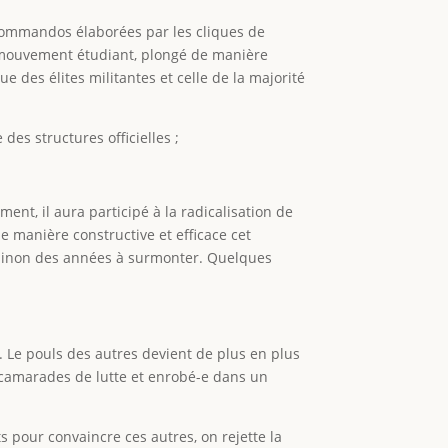
s commandos élaborées par les cliques de
du mouvement étudiant, plongé de manière
e des élites militantes et celle de la majorité
des structures officielles ;
nt, il aura participé à la radicalisation de
e manière constructive et efficace cet
, sinon des années à surmonter. Quelques
. Le pouls des autres devient de plus en plus
s camarades de lutte et enrobé-e dans un
s pour convaincre ces autres, on rejette la