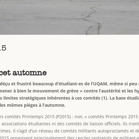
15
 cet automne
déçu et frustré beaucoup d’étudiant-es de l’UQAM, même si peu o
ner à bien le mouvement de grève « contre l’austérité et les hyd
s limites stratégiques inhérentes à ces comités (1). La base étud
 les mêmes pièges à l’automne.
s comités Printemps 2015 (P2015) : non, « comités Printemps 2015
ssociations étudiantes ni des comités de liaison officiels. Ils n’o
times. Il s’agit d’un réseau de comités militants autoproclamés et 
2015 organisent principalement des cercles restreints de militant-e