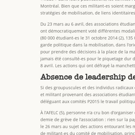
Montréal. Bien que ces militant-es soient mar
stratégies de mobilisation, de liens identitaire
Du 23 mars au 6 avril, des associations étudi
ont démocratiquement voté différentes modalité
(80 000 étudiant-es le 31 octobre 2014 (2), 135 
garde politique dans la mobilisation, dans l’or
pour prendre des décisions à la place de la maj
jamais été consulté-es pour le piquetage dur d
8 avril. Les actions qui ont défrayé la manchet
Absence de leadership de
Si des groupuscules et des individus radicaux 
et militant provenant des associations étudian
déléguant aux comités P2015 le travail politi
À l’AFELC (5), personne n’a cru bon d’organis
demie de grève de l’association : rien sur la p
le 26 mars au sujet des actions entourant les m
de militant-es du comité de mobilisation, pri