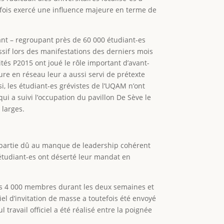
efois exercé une influence majeure en terme de
ant – regroupant près de 60 000 étudiant-es
ssif lors des manifestations des derniers mois
ités P2015 ont joué le rôle important d’avant-
ture en réseau leur a aussi servi de prétexte
i, les étudiant-es grévistes de l’UQAM n’ont
i a suivi l’occupation du pavillon De Sève le
 larges.
de partie dû au manque de leadership cohérent
 étudiant-es ont déserté leur mandat en
ues 4 000 membres durant les deux semaines et
iel d’invitation de masse a toutefois été envoyé
travail officiel a été réalisé entre la poignée