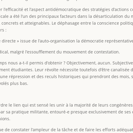
 l’efficacité et l’aspect antidémocratique des stratégies d’action
adicale a été l’un des principaux facteurs dans la désarticulation 
, concrets et atteignables. Le déphasage entre la conscience politiqu
rs :
directe » issue de l’auto-organisation la démocratie représentative 
adical, malgré l’essoufflement du mouvement de contestation.
 nous a-t-il permis d’obtenir ? Objectivement, aucun. Subjectiveme
ent étudiantes. Leur révolte nécessite toutefois d’être canalisée d
t une répression et des reculs historiques qui prendront des mois
olés plus bas.
re le lien qui est sensé les unir à la majorité de leurs congénères
e par sa pratique militante, entouré-e presque exclusivement de se
ions.
 de constater l’ampleur de la tâche et de faire les efforts adéquat