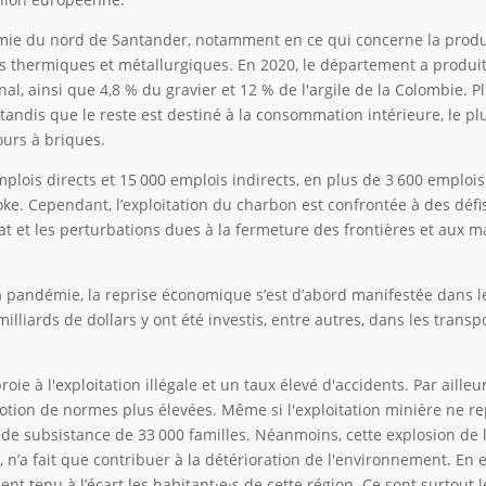
nomie du nord de Santander, notamment en ce qui concerne la prod
s thermiques et métallurgiques. En 2020, le département a produit 
nal, ainsi que 4,8 % du gravier et 12 % de l'argile de la Colombie. 
tandis que le reste est destiné à la consommation intérieure, le p
ours à briques.
plois directs et 15 000 emplois indirects, en plus de 3 600 emplois
oke. Cependant, l’exploitation du charbon est confrontée à des défis
t et les perturbations dues à la fermeture des frontières et aux m
 pandémie, la reprise économique s’est d’abord manifestée dans l
illiards de dollars y ont été investis, entre autres, dans les transpo
proie à l'exploitation illégale et un taux élevé d'accidents. Par ailleu
otion de normes plus élevées. Même si l'exploitation minière ne r
 de subsistance de 33 000 familles. Néanmoins, cette explosion de l
, n’a fait que contribuer à la détérioration de l'environnement. En ef
nt tenu à l’écart les habitant·e·s de cette région. Ce sont surtout l