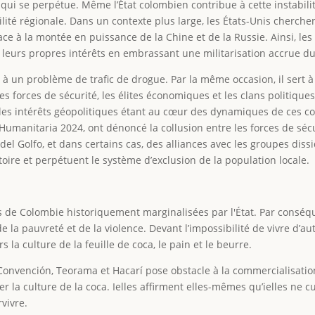
qui se perpétue. Même l’État colombien contribue à cette instabili
ilité régionale. Dans un contexte plus large, les États-Unis cherche
ace à la montée en puissance de la Chine et de la Russie. Ainsi, les 
 leurs propres intérêts en embrassant une militarisation accrue du 
ion à un problème de trafic de drogue. Par la même occasion, il sert à
s forces de sécurité, les élites économiques et les clans politiques
les intérêts géopolitiques étant au cœur des dynamiques de ces con
umanitaria 2024, ont dénoncé la collusion entre les forces de sécu
del Golfo, et dans certains cas, des alliances avec les groupes diss
itoire et perpétuent le système d’exclusion de la population locale.
de Colombie historiquement marginalisées par l'État. Par conséqu
e la pauvreté et de la violence. Devant l’impossibilité de vivre d’a
s la culture de la feuille de coca, le pain et le beurre.
, Convención, Teorama et Hacarí pose obstacle à la commercialisatio
r la culture de la coca. Ielles affirment elles-mêmes qu’ielles ne cu
vivre.