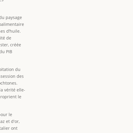
 du paysage
oalimentaire
es d’huile.
ité de
ster, créée
 du PIB
oitation du
ssession des
ochtones.
a vérité elle-
roprient le
pour le
z et d'or,
alier ont