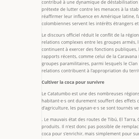
contribué à une dynamique de déstabilisation 
prétexte de lutter contre les menaces à la stab
réaffirmer leur influence en Amérique latine, f
colombiennes servent les intérêts étrangers et
Le discours officiel réduit le conflit de la rég
relations complexes entre les groupes armés, le
continuent à exercer des fonctions publiques, 
rapports récents, comme celui de la Caravana H
groupes paramilitaires, parmi lesquels le Clan 
relations contribuent à l’appropriation du terr
Cultiver la coca pour survivre
Le Catatumbo est une des nombreuses régions 
habitant·e·s ont durement souffert des effets d
d’agriculture, les paysan·e·s se sont tournés ver
. Le mauvais état des routes de Tibú, El Tarra
produits. Il n’est donc pas possible de remplace
coca pour s’enrichir, mais simplement pour sur