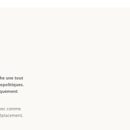
ache une tout
éopolitiques.
riquement
 Avec comme
 déplacement,