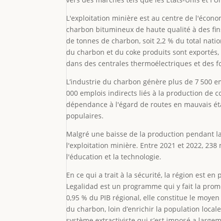
L'exploitation minière est au centre de l'éco
charbon bitumineux de haute qualité à des fin
de tonnes de charbon, soit 2,2 % du total natio
du charbon et du coke produits sont exportés, 
dans des centrales thermoélectriques et des f
L’industrie du charbon génère plus de 7 500 em
000 emplois indirects liés à la production de c
dépendance à l'égard de routes en mauvais éta
populaires.
Malgré une baisse de la production pendant la
l'exploitation minière. Entre 2021 et 2022, 238 m
l'éducation et la technologie.
En ce qui a trait à la sécurité, la région est en 
Legalidad est un programme qui y fait la prom
0,95 % du PIB régional, elle constitue le moyen
du charbon, loin d’enrichir la population locale
système extractiviste qui s’est imposé a largeme