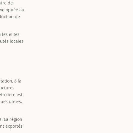
ntre de
développée au
oduction de
 les élites
utés locales
ation, à la
ructures
trolière est
ques un·e·s,
. La région
ont exportés