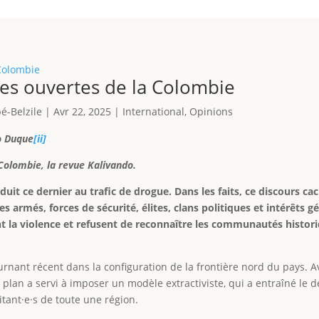
es ouvertes de la Colombie
é-Belzile
|
Avr 22, 2025
|
International
,
Opinions
o Duque
[ii]
 Colombie, la revue Kalivando.
éduit ce dernier au trafic de drogue. Dans les faits, ce discours c
pes armés, forces de sécurité, élites, clans politiques et intérêts g
t la violence et refusent de reconnaître les communautés histo
rnant récent dans la configuration de la frontière nord du pays.
ce plan a servi à imposer un modèle extractiviste, qui a entraîné le
itant·e·s de toute une région.