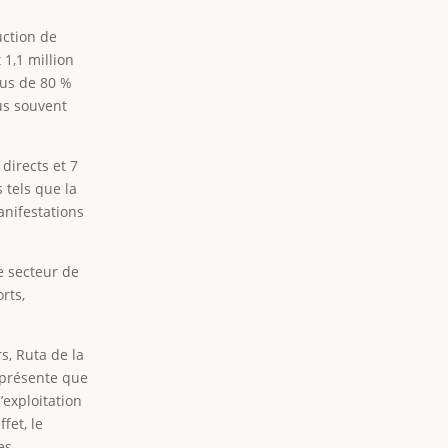
uction de
1,1 million
Plus de 80 %
lus souvent
 directs et 7
 tels que la
anifestations
e secteur de
rts,
rs, Ruta de la
eprésente que
’exploitation
fet, le
es