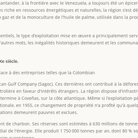
ntander, à la frontière avec le Venezuela, a toujours été un épice
ès riche en ressources énergétiques et naturelles, la région s’est 
u gaz et de la monoculture de l'huile de palme, utilisée dans la pr
ntiels, le type d’exploitation mise en œuvre a principalement servi
 d’autres mots, les inégalités historiques demeurent et les communa
e siècle.
lace à des entreprises telles que la Colombian
an Gulf Company (Sagoc). Ces dernières ont contribué à la déforest
trolière en faveur d'intérêts étrangers. La région dispose d'infrast
ermine à Coveñas, sur la côte atlantique. Même si l’exploitation pé
ationale, en 1955, ce changement de propriété n’a profité qu'à quel
ulations demeurent pauvres et exclues.
t de charbon. Ses réserves sont estimées à 630 millions de tonnes
dial de l'énergie. Elle produit 1 750 000 tonnes par an, dont 80 % s
Union européenne.