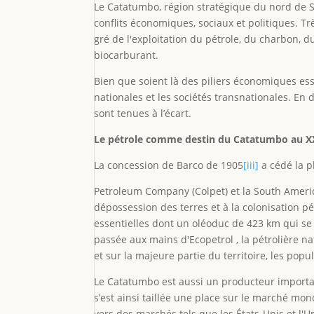
Le Catatumbo, région stratégique du nord de Sa
conflits économiques, sociaux et politiques. Tr
gré de l'exploitation du pétrole, du charbon, d
biocarburant.
Bien que soient là des piliers économiques esse
nationales et les sociétés transnationales. En
sont tenues à l’écart.
Le pétrole comme destin du Catatumbo au XX
La concession de Barco de 1905
[iii]
a cédé la p
Petroleum Company (Colpet) et la South Americ
dépossession des terres et à la colonisation pé
essentielles dont un oléoduc de 423 km qui se t
passée aux mains d'Ecopetrol , la pétrolière n
et sur la majeure partie du territoire, les pop
Le Catatumbo est aussi un producteur importan
s’est ainsi taillée une place sur le marché mon
vers des marchés tels que les États-Unis et l'