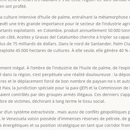
n ont profité.
 la culture intensive d’huile de palme, entraînant la métamorphose
evêt une très grande importance pour le secteur de l’industrie agr
portants exploitants en Colombie, produit annuellement 50 000 tonn
son côté, Aceites y Grasas del Catatumbo cherche à tripler sa capac
us de 75 milliards de dollars. Dans le nord de Santander, Palm Clu
xploite 45 000 hectares de cultures. À elle seule, elle génère 40 %
ement inégal. À l’ombre de l'industrie de l'huile de palme, de l'expl
é dans la région, s’est perpétuée une réalité douloureuse : la dépo
taires et le déplacement forcé de bon nombre de paysan·ne·s et aut
aix, la Juridiction spéciale pour la paix (JEP) et la Commission de l
taient contrôlés par des groupes armés illégaux. Ces derniers s’app
bre de victimes, déchirant à long terme le tissu social.
’un système extractiviste , mais aussi de conflits géopolitiques 
, le Venezuela voisin possède d'immenses réserves de pétrole, de ga
s énergétiques et sa position stratégique en tant que corridor front