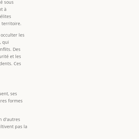
té sous
nt à
élites
territoire.
 occulter les
, qui
flits. Des
rité et les
idents. Ces
ent, ses
utres formes
n d'autres
ltivent pas la