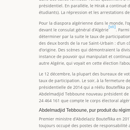
présidentiel. En parallèle, le Hirak a continu
étudiants). La répression et les arrestations de 
Pour la diaspora algérienne dans le monde, l’
[vii]
devant le consulat général d’Algérie
. Parmi
déterminer par la suite le taux de participatio
des deux bords de la rue Saint-Urbain : d’un cô
d’origine. Des scènes qui démontraient la divi
instance de pouvoir qui manipulait et continu
autre Algérie, qui voyait en cette élection l’ab
Le 12 décembre, la plupart des bureaux de vote
taux de participation. Le soir, à la fermeture d
présidentielle de 2014 qui a réélu Bouteflika
Abdelmadjid Tebboune nouveau président de la 
24 464 161 que compte le corps électoral algér
Abdelmadjid Tebboune, pur produit du régim
Premier ministre d’Abdelaziz Bouteflika en 20
toujours occupé des postes de responsabilité 