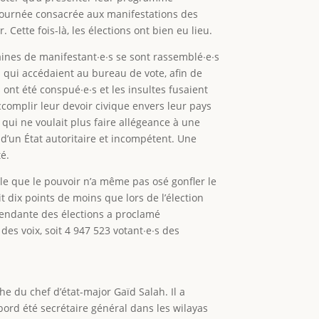
 journée consacrée aux manifestations des
. Cette fois-là, les élections ont bien eu lieu.
ines de manifestant∙e∙s se sont rassemblé∙e∙s
 qui accédaient au bureau de vote, afin de
 ont été conspué∙e∙s et les insultes fusaient
accomplir leur devoir civique envers leur pays
qui ne voulait plus faire allégeance à une
d’un État autoritaire et incompétent. Une
té.
ble que le pouvoir n’a même pas osé gonfler le
it dix points de moins que lors de l’élection
pendante des élections a proclamé
s voix, soit 4 947 523 votant∙e∙s des
 du chef d’état-major Gaïd Salah. Il a
’abord été secrétaire général dans les wilayas