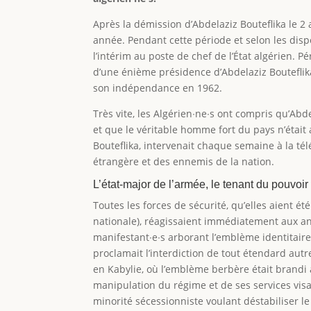
Après la démission d’Abdelaziz Bouteflika le 2 a
année. Pendant cette période et selon les dispo
l’intérim au poste de chef de l’État algérien. P
d’une énième présidence d’Abdelaziz Bouteflika
son indépendance en 1962.
Très vite, les Algérien∙ne∙s ont compris qu’Abd
et que le véritable homme fort du pays n’était 
Bouteflika, intervenait chaque semaine à la té
étrangère et des ennemis de la nation.
L’état-major de l’armée, le tenant du pouvoir
Toutes les forces de sécurité, qu’elles aient ét
nationale), réagissaient immédiatement aux ann
manifestant∙e∙s arborant l’emblème identitair
proclamait l’interdiction de tout étendard aut
en Kabylie, où l’emblème berbère était brandi 
manipulation du régime et de ses services visan
minorité sécessionniste voulant déstabiliser l