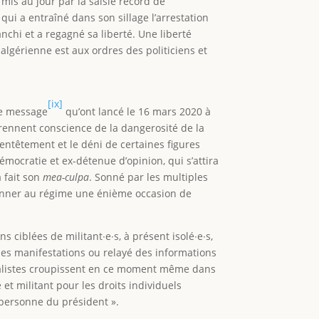
 mis au jour par la saisie record de
i a entraîné dans son sillage l’arrestation
anchi et a regagné sa liberté. Une liberté
 algérienne est aux ordres des politiciens et
[ix]
le message
qu’ont lancé le 16 mars 2020 à
prennent conscience de la dangerosité de la
’entêtement et le déni de certaines figures
mocratie et ex-détenue d’opinion, qui s’attira
a fait son
mea-culpa
. Sonné par les multiples
it donner au régime une énième occasion de
 ciblées de militant∙e∙s, à présent isolé∙e∙s,
 les manifestations ou relayé des informations
urnalistes croupissent en ce moment même dans
 et militant pour les droits individuels
 personne du président ».