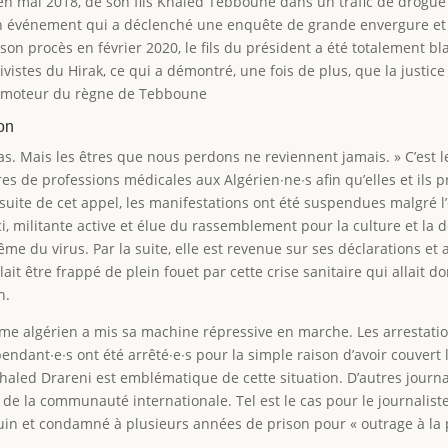
, en mai 2018, de son fils Khaled Tebboune dans un trafic de drogue
 événement qui a déclenché une enquête de grande envergure et qu
son procès en février 2020, le fils du président a été totalement bl
ivistes du Hirak, ce qui a démontré, une fois de plus, que la justice
 le moteur du règne de Tebboune
ion
as. Mais les êtres que nous perdons ne reviennent jamais. » C’est 
 de professions médicales aux Algérien∙ne∙s afin qu’elles et ils 
 suite de cet appel, les manifestations ont été suspendues malgré l
 militante active et élue du rassemblement pour la culture et la dé
ême du virus. Par la suite, elle est revenue sur ses déclarations et 
allait être frappé de plein fouet par cette crise sanitaire qui alla
n.
ime algérien a mis sa machine répressive en marche. Les arrestations
pendant∙e∙s ont été arrêté∙e∙s pour la simple raison d’avoir couvert
e Khaled Drareni est emblématique de cette situation. D’autres jo
 de la communauté internationale. Tel est le cas pour le journaliste
juin et condamné à plusieurs années de prison pour « outrage à la