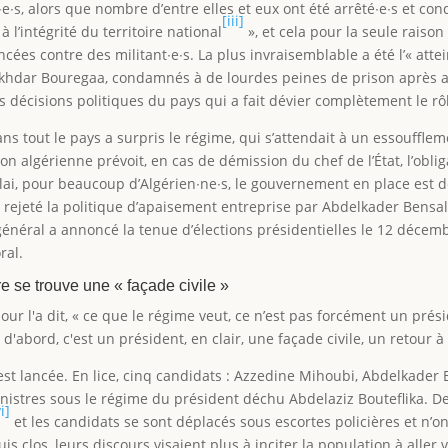
∙e∙s, alors que nombre d’entre elles et eux ont été arrêté∙e∙s et c
[iii]
à l’intégrité du territoire national
», et cela pour la seule raiso
ncées contre des militant∙e∙s. La plus invraisemblable a été l’« atte
akhdar Bouregaa, condamnés à de lourdes peines de prison après a
s décisions politiques du pays qui a fait dévier complètement le rô
s tout le pays a surpris le régime, qui s’attendait à un essoufflemen
tion algérienne prévoit, en cas de démission du chef de l’État, l’obli
lai, pour beaucoup d’Algérien∙ne∙s, le gouvernement en place est de
a rejeté la politique d’apaisement entreprise par Abdelkader Bensal
 général a annoncé la tenue d’élections présidentielles le 12 déce
ral.
ire se trouve une « façade civile »
ur l'a dit, « ce que le régime veut, ce n’est pas forcément un prés
'abord, c'est un président, en clair, une façade civile, un retour 
st lancée. En lice, cinq candidats : Azzedine Mihoubi, Abdelkader 
ministres sous le régime du président déchu Abdelaziz Bouteflika. 
i]
et les candidats se sont déplacés sous escortes policières et n’o
s clos, leurs discours visaient plus à inciter la population à alle