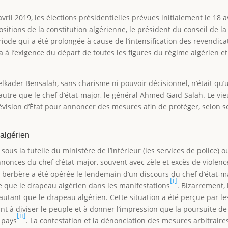
vril 2019, les élections présidentielles prévues initialement le 18 a
sitions de la constitution algérienne, le président du conseil de l
ériode qui a été prolongée à cause de l’intensification des revendic
 à l’exigence du départ de toutes les figures du régime algérien et
elkader Bensalah, sans charisme ni pouvoir décisionnel, n’était qu’u
autre que le chef d’état-major, le général Ahmed Gaïd Salah. Le vie
lévision d’État pour annoncer des mesures afin de protéger, selon s
 algérien
é sous la tutelle du ministère de l’Intérieur (les services de police
onces du chef d’état-major, souvent avec zèle et excès de violence.
e berbère a été opérée le lendemain d’un discours du chef d’état-m
[i]
re que le drapeau algérien dans les manifestations
. Bizarrement, 
autant que le drapeau algérien. Cette situation a été perçue par 
t à diviser le peuple et à donner l’impression que la poursuite de 
[ii]
e pays
. La contestation et la dénonciation des mesures arbitraires