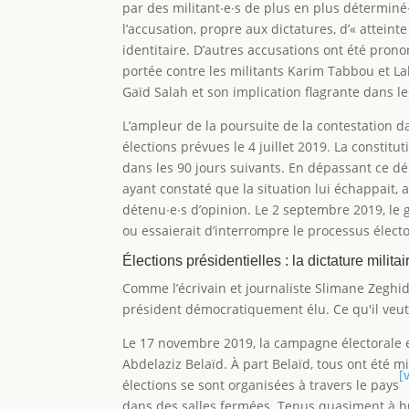
par des militant∙e∙s de plus en plus déterminé
l’accusation, propre aux dictatures, d’« atteinte 
identitaire. D’autres accusations ont été prono
portée contre les militants Karim Tabbou et L
Gaïd Salah et son implication flagrante dans le
L’ampleur de la poursuite de la contestation dan
élections prévues le 4 juillet 2019. La constitu
dans les 90 jours suivants. En dépassant ce dé
ayant constaté que la situation lui échappait, 
détenu∙e∙s d’opinion. Le 2 septembre 2019, le
ou essaierait d’interrompre le processus électo
Élections présidentielles : la dictature milita
Comme l’écrivain et journaliste Slimane Zeghido
président démocratiquement élu. Ce qu'il veut d
Le 17 novembre 2019, la campagne électorale e
Abdelaziz Belaïd. À part Belaïd, tous ont été 
[v
élections se sont organisées à travers le pays
dans des salles fermées. Tenus quasiment à hui