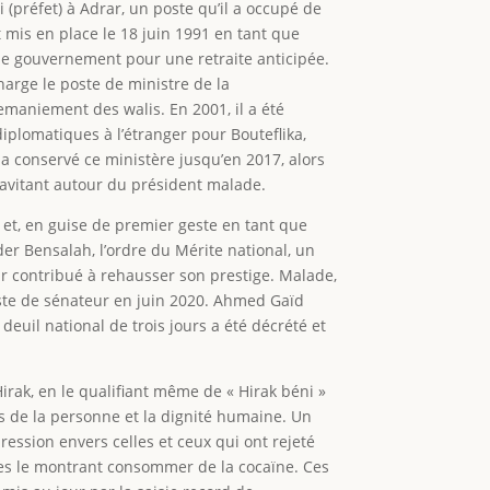
 (préfet) à Adrar, un poste qu’il a occupé de
t mis en place le 18 juin 1991 en tant que
é le gouvernement pour une retraite anticipée.
arge le poste de ministre de la
emaniement des walis. En 2001, il a été
iplomatiques à l’étranger pour Bouteflika,
 a conservé ce ministère jusqu’en 2017, alors
gravitant autour du président malade.
 et, en guise de premier geste en tant que
der Bensalah, l’ordre du Mérite national, un
r contribué à rehausser son prestige. Malade,
oste de sénateur en juin 2020. Ahmed Gaïd
deuil national de trois jours a été décrété et
irak, en le qualifiant même de « Hirak béni »
its de la personne et la dignité humaine. Un
ression envers celles et ceux qui ont rejeté
ures le montrant consommer de la cocaïne. Ces