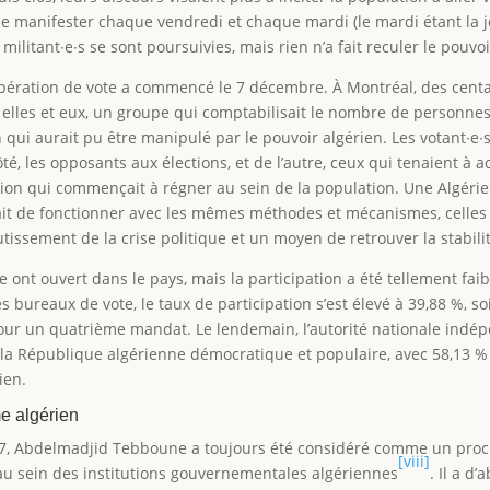
é de manifester chaque vendredi et chaque mardi (le mardi étant la
militant∙e∙s se sont poursuivies, mais rien n’a fait reculer le pouvoir
opération de vote a commencé le 7 décembre. À Montréal, des centa
 elles et eux, un groupe qui comptabilisait le nombre de personnes
n qui aurait pu être manipulé par le pouvoir algérien. Les votant∙e∙s
té, les opposants aux élections, et de l’autre, ceux qui tenaient à 
sion qui commençait à régner au sein de la population. Une Algérie 
ait de fonctionner avec les mêmes méthodes et mécanismes, celles 
outissement de la crise politique et un moyen de retrouver la stabili
 ont ouvert dans le pays, mais la participation a été tellement fai
es bureaux de vote, le taux de participation s’est élevé à 39,88 %, so
 pour un quatrième mandat. Le lendemain, l’autorité nationale indé
République algérienne démocratique et populaire, avec 58,13 % de
ien.
e algérien
17, Abdelmadjid Tebboune a toujours été considéré comme un proche
[viii]
au sein des institutions gouvernementales algériennes
. Il a d