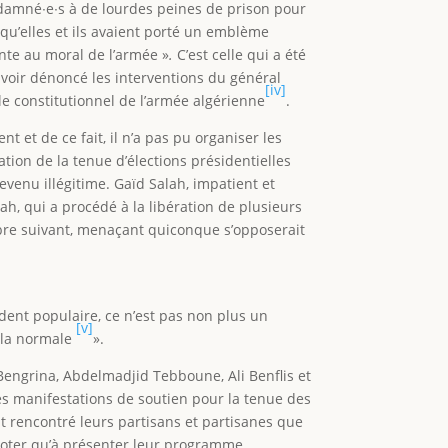
ondamné∙e∙s à de lourdes peines de prison pour
n qu’elles et ils avaient porté un emblème
inte au moral de l’armée »
.
C’est celle qui a été
voir dénoncé les interventions du général
[iv]
le constitutionnel de l’armée algérienne
.
t et de ce fait, il n’a pas pu organiser les
gation de la tenue d’élections présidentielles
venu illégitime. Gaïd Salah, impatient et
ah, qui a procédé à la libération de plusieurs
mbre suivant, menaçant quiconque s’opposerait
ident populaire, ce n’est pas non plus un
[v]
à la normale
».
Bengrina, Abdelmadjid Tebboune, Ali Benflis et
Des manifestations de soutien pour la tenue des
nt rencontré leurs partisans et partisanes que
r voter qu’à présenter leur programme