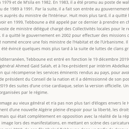
 1979 et de M’sila en 1982. En 1983, il a été promu au poste de wali
u de 1989 à 1991. Par la suite, il a fait son entrée au gouvernemen
es auprès du ministre de l’Intérieur. Huit mois plus tard, il a quitt
voir en 1999, Tebboune a été appelé par ce dernier à prendre en ch
poste de ministre délégué chargé des Collectivités locales pour le r
 Il a quitté le gouvernement en 2002 pour effectuer des missions d
é nommé encore une fois ministre de l’Habitat et de l’Urbanisme. Il
a été évincé quelques mois plus tard à la suite de luttes de clans 
méditerranéen, Tebboune est entré en fonction le 19 décembre 2019
e général Ahmed Gaïd Salah, et à l’ex-président par intérim Abdelka
n qui récompense les services éminents rendus au pays, pour avoi
de président du Conseil de la nation et il a démissionné de son p
19 des suites d’une crise cardiaque, selon la version officielle. Un 
 organisées par le régime.
age au vieux général et n’a pas non plus tari d’éloges envers le H
ement d’une nouvelle Algérie pleine d’espoir pour la liberté, les dro
 mais qui était complètement en opposition avec la réalité de la rép
on image lors des manifestations, en mettant en scène des caricat