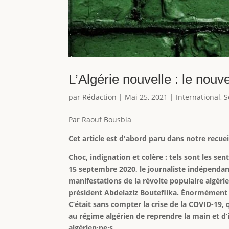
L’Algérie nouvelle : le nouv
par
Rédaction
|
Mai 25, 2021
|
International
,
S
Par Raouf Bousbia
Cet article est d'abord paru dans notre recue
Choc, indignation et colère : tels sont les sen
15 septembre 2020, le journaliste indépenda
manifestations de la révolte populaire algér
président Abdelaziz Bouteflika. Énormément d’
C’était sans compter la crise de la COVID-19,
au régime algérien de reprendre la main et d’i
algérien∙ne∙s.