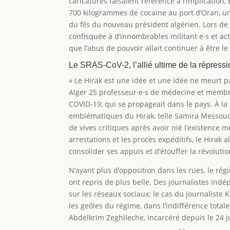
caricatures faisaient référence à l’implication
700 kilogrammes de cocaïne au port d’Oran, un
du fils du nouveau président algérien. Lors de 
confisquée à d’innombrables militant∙e∙s et act
que l’abus de pouvoir allait continuer à être
Le SRAS-CoV-2, l’allié ultime de la répress
« Le Hirak est une idée et une idée ne meurt p
Alger 25 professeur∙e∙s de médecine et membres
COVID-19, qui se propageait dans le pays. À la
emblématiques du Hirak, telle Samira Messouci,
de vives critiques après avoir nié l’existence m
arrestations et les procès expéditifs, le Hirak 
consolider ses appuis et d’étouffer la révolutio
N’ayant plus d’opposition dans les rues, le rég
ont repris de plus belle. Des journalistes indé
sur les réseaux sociaux; le cas du journalist
les geôles du régime, dans l’indifférence totale
Abdelkrim Zeghileche, incarcéré depuis le 24 