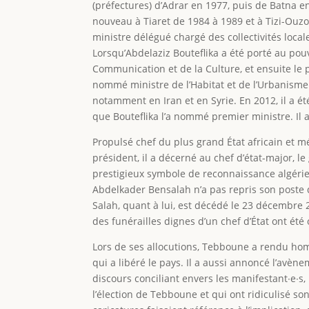
(préfectures) d’Adrar en 1977, puis de Batna en
nouveau à Tiaret de 1984 à 1989 et à Tizi-Ouzo
ministre délégué chargé des collectivités local
Lorsqu’Abdelaziz Bouteflika a été porté au pou
Communication et de la Culture, et ensuite le 
nommé ministre de l’Habitat et de l’Urbanisme.
notamment en Iran et en Syrie. En 2012, il a ét
que Bouteflika l’a nommé premier ministre. Il 
Propulsé chef du plus grand État africain et 
président, il a décerné au chef d’état-major, l
prestigieux symbole de reconnaissance algérie
Abdelkader Bensalah n’a pas repris son poste 
Salah, quant à lui, est décédé le 23 décembre 20
des funérailles dignes d’un chef d’État ont été
Lors de ses allocutions, Tebboune a rendu homm
qui a libéré le pays. Il a aussi annoncé l’avèn
discours conciliant envers les manifestant∙e∙s,
l’élection de Tebboune et qui ont ridiculisé s