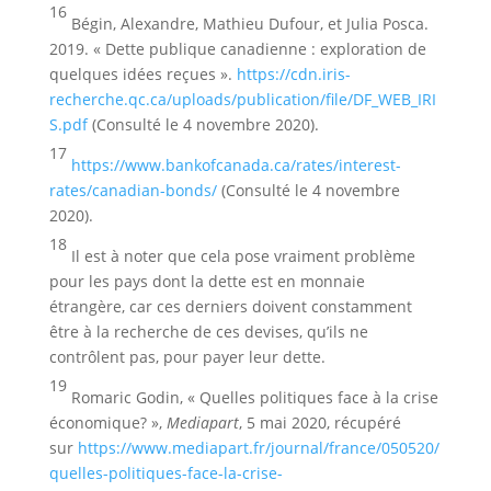
16
Bégin, Alexandre, Mathieu Dufour, et Julia Posca.
2019. « Dette publique canadienne : exploration de
quelques idées reçues ».
https://cdn.iris-
recherche.qc.ca/uploads/publication/file/DF_WEB_IRI
S.pdf
(Consulté le 4 novembre 2020).
17
https://www.bankofcanada.ca/rates/interest-
rates/canadian-bonds/
(Consulté le 4 novembre
2020).
18
Il est à noter que cela pose vraiment problème
pour les pays dont la dette est en monnaie
étrangère, car ces derniers doivent constamment
être à la recherche de ces devises, qu’ils ne
contrôlent pas, pour payer leur dette.
19
Romaric Godin, « Quelles politiques face à la crise
économique? »,
Mediapart
, 5 mai 2020, récupéré
sur
https://www.mediapart.fr/journal/france/050520/
quelles-politiques-face-la-crise-