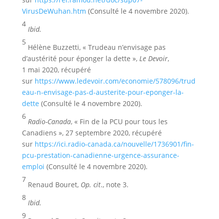
VirusDeWuhan.htm
(Consulté le 4 novembre 2020).
4
Ibid.
5
Hélène Buzzetti, « Trudeau n’envisage pas
d’austérité pour éponger la dette »,
Le Devoir
,
1 mai 2020, récupéré
sur
https://www.ledevoir.com/economie/578096/trud
eau-n-envisage-pas-d-austerite-pour-eponger-la-
dette
(Consulté le 4 novembre 2020).
6
Radio-Canada
, « Fin de la PCU pour tous les
Canadiens », 27 septembre 2020, récupéré
sur
https://ici.radio-canada.ca/nouvelle/1736901/fin-
pcu-prestation-canadienne-urgence-assurance-
emploi
(Consulté le 4 novembre 2020).
7
Renaud Bouret,
Op. cit
., note 3.
8
Ibid.
9