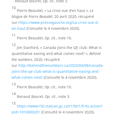
Renaud Bouret,
Op. cit
., note 3.
10
Pierre Beaudet, « La crise vue d’en haut »,
Le
blogue de Pierre Beaudet
, 20 avril 2020, récupéré
sur
https://www.pressegauche.org/La-crise-vue-d-
en-haut
(Consulté le 4 novembre 2020).
11
Pierre Beaudet,
Op. cit
., note 10.
12
Jim Stanford, « Canada joins the QE club: What is
quantitative easing and what comes next? »,
Behind
the numbers
, 2020, récupéré
sur
http://behindthenumbers.ca/2020/04/08/canada-
joins-the-qe-club-what-is-quantitative-easing-and-
what-comes-next/
(Consulté le 4 novembre 2020).
13
Pierre Beaudet,
Op. cit.
, note 10.
14
Renaud Bouret,
Op. cit
., note 3.
15
https://www150.statcan.gc.ca/t1/tbl1/fr/tv.action?
pid=1010000201
(Consulté le 4 novembre 2020).