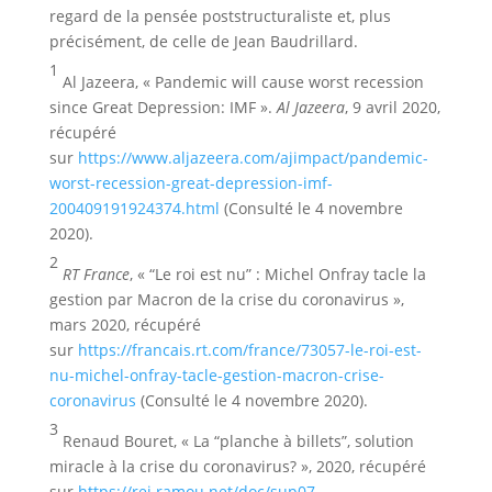
regard de la pensée poststructuraliste et, plus
précisément, de celle de Jean Baudrillard.
1
Al Jazeera, « Pandemic will cause worst recession
since Great Depression: IMF ».
Al Jazeera
, 9 avril 2020,
récupéré
sur
https://www.aljazeera.com/ajimpact/pandemic-
worst-recession-great-depression-imf-
200409191924374.html
(Consulté le 4 novembre
2020).
2
RT France
, « “Le roi est nu” : Michel Onfray tacle la
gestion par Macron de la crise du coronavirus »,
mars 2020, récupéré
sur
https://francais.rt.com/france/73057-le-roi-est-
nu-michel-onfray-tacle-gestion-macron-crise-
coronavirus
(Consulté le 4 novembre 2020).
3
Renaud Bouret, « La “planche à billets”, solution
miracle à la crise du coronavirus? », 2020, récupéré
sur
https://rei.ramou.net/doc/sup07-