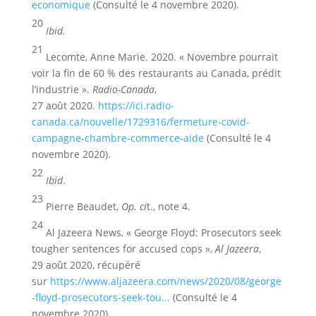
economique
(Consulté le 4 novembre 2020).
20
Ibid.
21
Lecomte, Anne Marie. 2020. « Novembre pourrait
voir la fin de 60 % des restaurants au Canada, prédit
l’industrie ».
Radio-Canada
,
27 août 2020.
https://ici.radio-
canada.ca/nouvelle/1729316/fermeture-covid-
campagne-chambre-commerce-aide
(Consulté le 4
novembre 2020).
22
Ibid
.
23
Pierre Beaudet,
Op. ci
t., note 4.
24
Al Jazeera News, « George Floyd: Prosecutors seek
tougher sentences for accused cops »,
Al Jazeera
,
29 août 2020, récupéré
sur
https://www.aljazeera.com/news/2020/08/george
-floyd-prosecutors-seek-tou...
(Consulté le 4
novembre 2020).