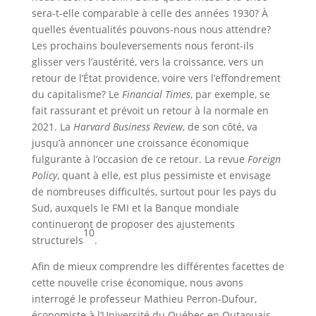
sera-t-elle comparable à celle des années 1930? À
quelles éventualités pouvons-nous nous attendre?
Les prochains bouleversements nous feront-ils
glisser vers l’austérité, vers la croissance, vers un
retour de l’État providence, voire vers l’effondrement
du capitalisme? Le
Financial Times
, par exemple, se
fait rassurant et prévoit un retour à la normale en
2021. La
Harvard Business Review
, de son côté, va
jusqu’à annoncer une croissance économique
fulgurante à l’occasion de ce retour. La revue
Foreign
Policy
, quant à elle, est plus pessimiste et envisage
de nombreuses difficultés, surtout pour les pays du
Sud, auxquels le FMI et la Banque mondiale
continueront de proposer des ajustements
10
structurels
.
Afin de mieux comprendre les différentes facettes de
cette nouvelle crise économique, nous avons
interrogé le professeur Mathieu Perron-Dufour,
économiste à l’Université du Québec en Outaouais