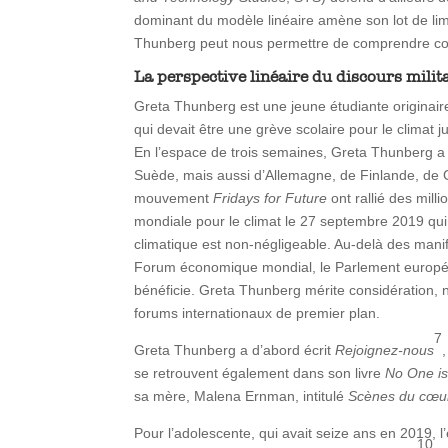
dominant du modèle linéaire amène son lot de lim
Thunberg peut nous permettre de comprendre comm
La perspective linéaire du discours milit
Greta Thunberg est une jeune étudiante originair
qui devait être une grève scolaire pour le climat 
En l’espace de trois semaines, Greta Thunberg a m
Suède, mais aussi d’Allemagne, de Finlande, de 
mouvement
Fridays for Future
ont rallié des milli
mondiale pour le climat le 27 septembre 2019 qui e
climatique est non-négligeable. Au-delà des manif
Forum économique mondial, le Parlement europée
bénéficie. Greta Thunberg mérite considération, n
forums internationaux de premier plan.
7
Greta Thunberg a d’abord écrit
Rejoignez-nous
se retrouvent également dans son livre
No One is
sa mère, Malena Ernman, intitulé
Scènes du cœu
Pour l’adolescente, qui avait seize ans en 2019, l’
10