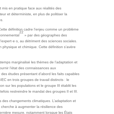
st mis en pratique face aux réalités des
eur et déterministe, en plus de politiser la
es.
ette définition cadre l’enjeu comme un problème
22
ironnemental
» par des géographes des
d’expert·e·s, au détriment des sciences sociales.
 physique et chimique. Cette définition s’avère
gtemps marginalisé les thèmes de l’adaptation et
 fournir l’état des connaissances aux
r des études présentant d’abord les faits capables
IEC en trois groupes de travail distincts : le
 sur les populations et le groupe III établit les
fois restreindre le mandat des groupes II et III.
s des changements climatiques. L’adaptation et
s cherche à augmenter la résilience des
 dernière mesure, notamment lorsque les États