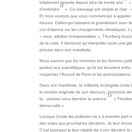
totalement ignorée depuis plus de trente ans
».
11
d’entendre
». Ce message est simple et clair : 
Et nous voulons que vous commenciez à appeler 
futures. Celles qui naissent et grandissent avec 
cris d’alarme sur les changements climatiques, il 
« vous, adultes irresponsables », Thunberg touche
de la crise. Il demeure qu’interpeller toute une g
précise dans son manifeste.
Nous savons que les hommes et les femmes politiq
parlent aux scientifiques, qu’ils les écoutent en
respectiez l’Accord de Paris et les préconisatio
Dans son manifeste, la militante écologiste invite
la version originale de son discours, prononcé d
15
là : unissez-vous derrière la science.
» Thunberg
démocratie ».
Lorsque j’invite les politicien.ne.s à prendre pa
des votes aux prochaines élections. Je leur don
C’est pourquoi je leur répète de s’unir derrière la