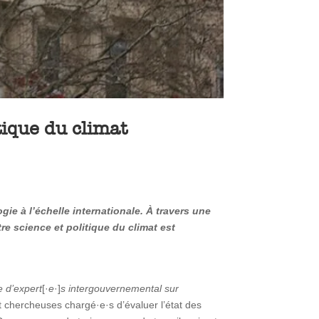
tique du climat
e à l’échelle internationale. À travers une
e science et politique du climat est
 d’expert
[·
e
·]
s intergouvernemental sur
et chercheuses chargé·e·s d’évaluer l’état des