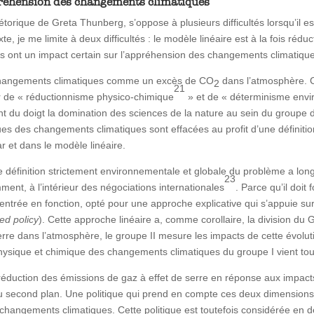
ppréhension des changements climatiques
hétorique de Greta Thunberg, s’oppose à plusieurs difficultés lorsqu’il e
 je me limite à deux difficultés : le modèle linéaire est à la fois réduct
ultés ont un impact certain sur l’appréhension des changements climatiqu
s changements climatiques comme un excès de CO
dans l’atmosphère. C
2
21
xer de « réductionnisme physico-chimique
» et de « déterminisme env
ent du doigt la domination des sciences de la nature au sein du groupe 
es des changements climatiques sont effacées au profit d’une définition
r et dans le modèle linéaire.
e définition strictement environnementale et globale du problème a lon
23
ent, à l’intérieur des négociations internationales
. Parce qu’il doit
n entrée en fonction, opté pour une approche explicative qui s’appuie su
ed policy
). Cette approche linéaire a, comme corollaire, la division du G
rre dans l’atmosphère, le groupe II mesure les impacts de cette évolution
hysique et chimique des changements climatiques du groupe I vient toute
réduction des émissions de gaz à effet de serre en réponse aux impact
 au second plan. Une politique qui prend en compte ces deux dimension
 changements climatiques. Cette politique est toutefois considérée en