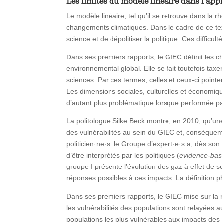
Les limites du modèle linéaire dans l’a
Le modèle linéaire, tel qu’il se retrouve dans la r
changements climatiques. Dans le cadre de ce texte,
science et de dépolitiser la politique. Ces diffic
Dans ses premiers rapports, le GIEC définit le
environnemental global. Elle se fait toutefois ta
sciences. Par ces termes, celles et ceux-ci point
Les dimensions sociales, culturelles et économiqu
d’autant plus problématique lorsque performée pa
La politologue Silke Beck montre, en 2010, qu’un
des vulnérabilités au sein du GIEC et, conséquemm
politicien·ne·s, le Groupe d’expert·e·s a, dès so
d’être interprétés par les politiques (
evidence-bas
groupe I présente l’évolution des gaz à effet de se
réponses possibles à ces impacts. La définition p
Dans ses premiers rapports, le GIEC mise sur la 
les vulnérabilités des populations sont relayées
populations les plus vulnérables aux impacts des