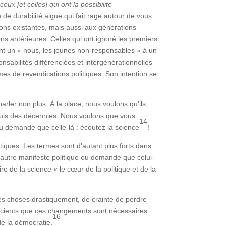
ceux [et celles] qui ont la possibilité
de durabilité aiguë qui fait rage autour de vous.
ons existantes, mais aussi aux générations
ns antérieures. Celles qui ont ignoré les premiers
t un « nous, les jeunes non-responsables » à un
sabilités différenciées et intergénérationnelles
rmes de revendications politiques. Son intention se
rler non plus. À la place, nous voulons qu’ils
depuis des décennies. Nous voulons que vous
14
ou demande que celle-là : écoutez la science
!
atiques. Les termes sont d’autant plus forts dans
 autre manifeste politique ou demande que celui-
re de la science « le cœur de la politique et de la
les choses drastiquement, de crainte de perdre
scients que ces changements sont nécessaires.
16
 de la démocratie.