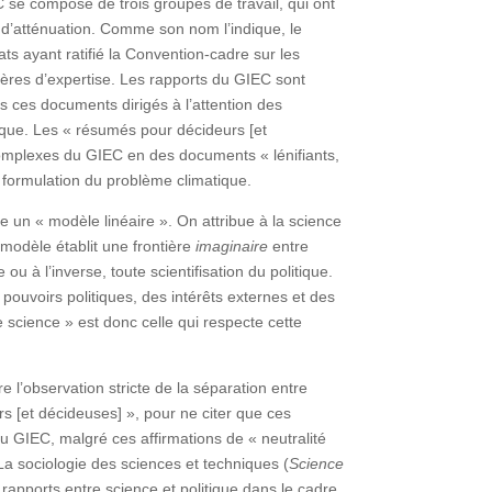
 se compose de trois groupes de travail, qui ont
t d’atténuation. Comme son nom l’indique, le
ts ayant ratifié la Convention-cadre sur les
ères d’expertise. Les rapports du GIEC sont
s ces documents dirigés à l’attention des
fique. Les « résumés pour décideurs [et
 complexes du GIEC en des documents « lénifiants,
a formulation du problème climatique.
e un « modèle linéaire ». On attribue à la science
e modèle établit une frontière
imaginaire
entre
ou à l’inverse, toute scientifisation du politique.
pouvoirs politiques, des intérêts externes et des
nne science » est donc celle qui respecte cette
tre l’observation stricte de la séparation entre
rs [et décideuses] », pour ne citer que ces
du GIEC, malgré ces affirmations de « neutralité
La sociologie des sciences et techniques (
Science
rapports entre science et politique dans le cadre