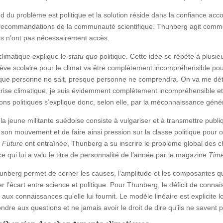
du problème est politique et la solution réside dans la confiance accor
 les recommandations de la communauté scientifique. Thunberg agit com
lles n’ont pas nécessairement accès.
climatique explique le
statu quo
politique. Cette idée se répète à plusi
a grève scolaire pour le climat va être complètement incompréhensible pou
presque personne ne sait, presque personne ne comprendra. On va me d
crise climatique, je suis évidemment complètement incompréhensible e
ons politiques s’explique donc, selon elle, par la méconnaissance généra
a jeune militante suédoise consiste à vulgariser et à transmettre publi
ue à son mouvement et de faire ainsi pression sur la classe politique po
r Future
ont entraînée, Thunberg a su inscrire le problème global des c
 ce qui lui a valu le titre de personnalité de l’année par le magazine
Tim
nberg permet de cerner les causes, l’amplitude et les composantes qui 
r l’écart entre science et politique. Pour Thunberg, le déficit de conna
 aux connaissances qu’elle lui fournit. Le modèle linéaire est explicite 
ndre aux questions et ne jamais avoir le droit de dire qu’ils ne savent