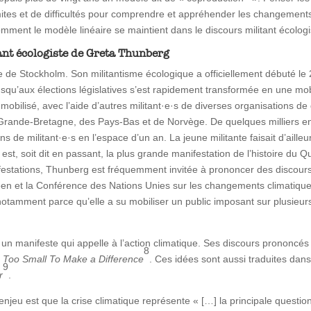
ites et de difficultés pour comprendre et appréhender les changements
ent le modèle linéaire se maintient dans le discours militant écologi
ant écologiste de Greta Thunberg
e de Stockholm. Son militantisme écologique a officiellement débuté le
jusqu’aux élections législatives s’est rapidement transformée en une mob
obilisé, avec l’aide d’autres militant·e·s de diverses organisations d
Grande-Bretagne, des Pays-Bas et de Norvège. De quelques milliers e
ons de militant·e·s en l’espace d’un an. La jeune militante faisait d’aill
st, soit dit en passant, la plus grande manifestation de l’histoire du Qu
estations, Thunberg est fréquemment invitée à prononcer des discours su
n et la Conférence des Nations Unies sur les changements climatiques
otamment parce qu’elle a su mobiliser un public imposant sur plusieurs
, un manifeste qui appelle à l’action climatique. Ses discours prononc
8
 Too Small To Make a Difference
. Ces idées sont aussi traduites dans
9
r
.
enjeu est que la crise climatique représente « […] la principale question 