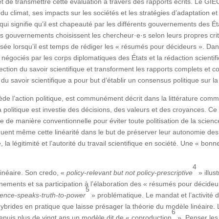
de transmettre cette évaluation à travers des rapports écrits. Le GIEC
du climat, ses impacts sur les sociétés et les stratégies d’adaptation e
ui signifie qu’il est chapeauté par les différents gouvernements des Éta
 gouvernements choisissent les chercheur·e·s selon leurs propres crit
sée lorsqu’il est temps de rédiger les « résumés pour décideurs ». Dan
négociés par les corps diplomatiques des États et la rédaction scienti
ection du savoir scientifique et transforment les rapports complets et
 du savoir scientifique a pour but d’établir un consensus politique sur l
ède l’action politique, est communément décrit dans la littérature comm
la politique est investie des décisions, des valeurs et des croyances. C
e de manière conventionnelle pour éviter toute politisation de la science 
quent même cette linéarité dans le but de préserver leur autonomie des 
té, la légitimité et l’autorité du travail scientifique en société. Une « bo
4
inéaire. Son credo, «
policy-relevant but not policy-prescriptive
» illus
rnements et sa participation à l’élaboration des « résumés pour décideu
5
ence-speaks-truth-to-power
» problématique. Le mandat et l’activité 
ybrides en pratique que laisse présager la théorie du modèle linéaire. 
6
depuis plus de vingt ans un modèle dit de « coproduction
». Penser les 