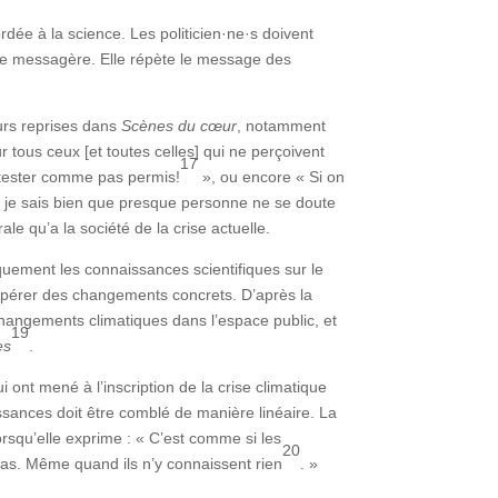
dée à la science. Les politicien·ne·s doivent
me messagère. Elle répète le message des
eurs reprises dans
Scènes du cœur
, notamment
r tous ceux [et toutes celles] qui ne perçoivent
17
étester comme pas permis!
», ou encore « Si on
t je sais bien que presque personne ne se doute
le qu’a la société de la crise actuelle.
quement les connaissances scientifiques sur le
ur opérer des changements concrets. D’après la
hangements climatiques dans l’espace public, et
19
es
.
ont mené à l’inscription de la crise climatique
issances doit être comblé de manière linéaire. La
lorsqu’elle exprime : « C’est comme si les
20
 pas. Même quand ils n’y connaissent rien
. »