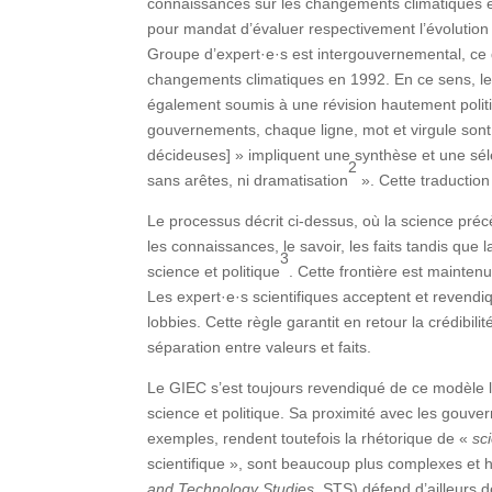
connaissances sur les changements climatiques et 
pour mandat d’évaluer respectivement l’évolution 
Groupe d’expert·e·s est intergouvernemental, ce q
changements climatiques en 1992. En ce sens, les
également soumis à une révision hautement politi
gouvernements, chaque ligne, mot et virgule sont 
décideuses] » impliquent une synthèse et une sél
2
sans arêtes, ni dramatisation
». Cette traduction
Le processus décrit ci-dessus, où la science préc
les connaissances, le savoir, les faits tandis que 
3
science et politique
. Cette frontière est maintenu
Les expert·e·s scientifiques acceptent et revendi
lobbies. Cette règle garantit en retour la crédibili
séparation entre valeurs et faits.
Le GIEC s’est toujours revendiqué de ce modèle l
science et politique. Sa proximité avec les gouve
exemples, rendent toutefois la rhétorique de «
sci
scientifique », sont beaucoup plus complexes et h
and Technology Studies
, STS) défend d’ailleurs 