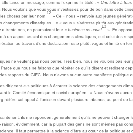
 Elle lance un message, comme l’exprime l’intitulé : «
Une lettre à tous 
« Nous voulons que vous vous investissiez pour de bon dans cette crise 
12
les choses par leur nom.
» Ce « nous » renvoie aux jeunes générati
les changements climatiques. Le « vous » s’adresse plutôt aux génératio
13
y a trente ans, en poursuivant leur «
business as usual
». En opposan
 à un aspect crucial des changements climatiques, soit celui des respon
énération au travers d’une déclaration reste plutôt vague et limité en te
ues ne veulent pas nous parler. Très bien, nous ne voulons pas leur pa
fin. Parce que nous ne faisons que répéter ce qu’ils disent et redisent 
ns des rapports du GIEC. Nous n’avons aucun autre manifeste politique 
 les dirigeant·e·s politiques à écouter la science des changements clim
evant le Comité économique et social européen : « Nous n’avons aucun
 réitère cet appel à l’unisson devant plusieurs tribunes, au point de fai
rt maintenant, ils me répondent généralement qu’ils ne peuvent changer 
ne raison, évidemment, car la plupart des gens ne sont mêmes pas con
 science. Il faut permettre à la science d’être au cœur de la politique et