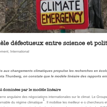
le défectueux entre science et poli
ement
,
International
és aux changements climatiques propulse les recherches en écologi
eta Thunberg, on constate que le modèle linéaire des rapports entr
at dominées par le modèle linéaire
rre angulaire des négociations internationales sur le climat. Le
Groupe
1
urnable du régime climatique
. Il mobilise les meilleur·e·s chercheurs 