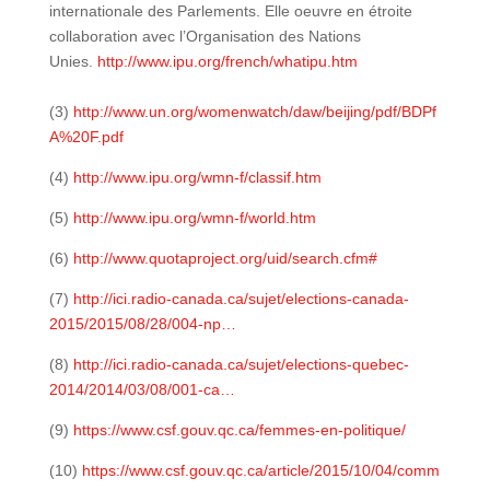
internationale des Parlements. Elle oeuvre en étroite
collaboration avec l’Organisation des Nations
Unies.
http://www.ipu.org/french/whatipu.htm
(3)
http://www.un.org/womenwatch/daw/beijing/pdf/BDPf
A%20F.pdf
(4)
http://www.ipu.org/wmn-f/classif.htm
(5)
http://www.ipu.org/wmn-f/world.htm
(6)
http://www.quotaproject.org/uid/search.cfm#
(7)
http://ici.radio-canada.ca/sujet/elections-canada-
2015/2015/08/28/004-np…
(8)
http://ici.radio-canada.ca/sujet/elections-quebec-
2014/2014/03/08/001-ca…
(9)
https://www.csf.gouv.qc.ca/femmes-en-politique/
(10)
https://www.csf.gouv.qc.ca/article/2015/10/04/comm