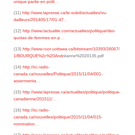
unique-parite-en-polit…
(11)
http://www.lapresse.ca/le-soleil/actualites/vu-
dailleurs/201405/17/01-47…
(12)
http://www.lactualite.com/actualites/politique/des-
quotas-de-femmes-en-p…
(13)
http://www.ruor.uottawa.ca/bitstream/10393/26067/
1/BOURQUE%2c%20Andr
éanne%2020135.pdf
(14)
http://ici.radio-
canada.ca/nouvelles/Politique/2015/11/04/001-
assermenta…
(15)
http://www.lapresse.ca/actualites/politique/politique-
canadienne/201511/…
(16)
http://ici.radio-
canada.ca/nouvelles/politique/2015/11/04/015-
nomination…