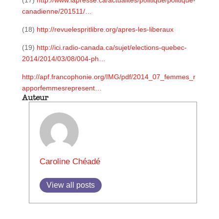
(17)
http://www.lapresse.ca/actualites/politique/politique-
canadienne/201511/…
(18)
http://revuelespritlibre.org/apres-les-liberaux
(19)
http://ici.radio-canada.ca/sujet/elections-quebec-
2014/2014/03/08/004-ph…
http://apf.francophonie.org/IMG/pdf/2014_07_femmes_r
apporfemmesrepresent…
Auteur
Caroline Chéadé
View all posts