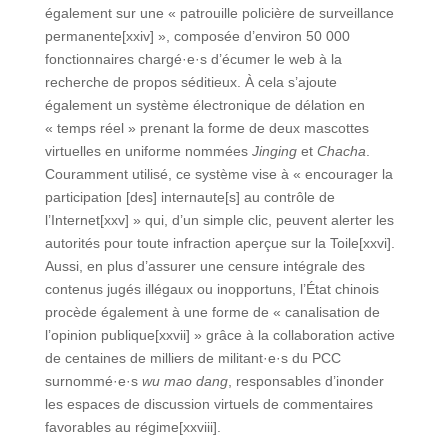
également sur une « patrouille policière de surveillance
permanente[xxiv] », composée d’environ 50 000
fonctionnaires chargé·e·s d’écumer le web à la
recherche de propos séditieux. À cela s’ajoute
également un système électronique de délation en
« temps réel » prenant la forme de deux mascottes
virtuelles en uniforme nommées
Jinging
et
Chacha
.
Couramment utilisé, ce système vise à « encourager la
participation [des] internaute[s] au contrôle de
l’Internet[xxv] » qui, d’un simple clic, peuvent alerter les
autorités pour toute infraction aperçue sur la Toile[xxvi].
Aussi, en plus d’assurer une censure intégrale des
contenus jugés illégaux ou inopportuns, l’État chinois
procède également à une forme de « canalisation de
l’opinion publique[xxvii] » grâce à la collaboration active
de centaines de milliers de militant·e·s du PCC
surnommé·e·s
wu mao dang
, responsables d’inonder
les espaces de discussion virtuels de commentaires
favorables au régime[xxviii].