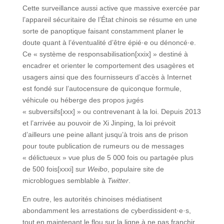
Cette surveillance aussi active que massive exercée par
l’appareil sécuritaire de l’État chinois se résume en une
sorte de panoptique faisant constamment planer le
doute quant à l’éventualité d’être épié·e ou dénoncé·e.
Ce « système de responsabilisation[xxix] » destiné à
encadrer et orienter le comportement des usagères et
usagers ainsi que des fournisseurs d’accès à Internet
est fondé sur l’autocensure de quiconque formule,
véhicule ou héberge des propos jugés
« subversifs[xxx] » ou contrevenant à la loi. Depuis 2013
et l’arrivée au pouvoir de Xi Jinping, la loi prévoit
d’ailleurs une peine allant jusqu’à trois ans de prison
pour toute publication de rumeurs ou de messages
« délictueux » vue plus de 5 000 fois ou partagée plus
de 500 fois[xxxi] sur
Weibo
, populaire site de
microblogues semblable à
Twitter
.
En outre, les autorités chinoises médiatisent
abondamment les arrestations de cyberdissident·e·s,
tout en maintenant le flou sur la ligne à ne pas franchir,