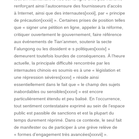
renforçant ainsi l’autocensure des fournisseurs d’accès
à Internet, ainsi que des internautes[xxxii], par « principe
de précaution[xxxiii] ». Certaines prises de position telles
que « signer une pétition en ligne, appeler à la réforme,
critiquer ouvertement le gouvernement, faire référence
aux événements de Tian’anmen, soutenir la secte
Falungong ou les dissident·e·s politiques[xxxiv] »
demeurent toutefois lourdes de conséquences. À l’heure
actuelle, la principale difficulté rencontrée par les
internautes chinois·es soumis·es à une « législation et
une répression sévères[xxxv] » réside ainsi
essentiellement dans le fait que « le champ des sujets
inabordables ou sensibles[xxxvi] » est encore
particulièrement étendu et peu balisé. En l’occurrence,
tout sentiment contestataire exprimé au sein de l’espace
public est passible de sanctions et est la plupart du
temps durement réprimé. Dans ce contexte, le seul fait
de manifester ou de participer à une grève relève de
« formes d’engagement très avancées[xxxvii] ».