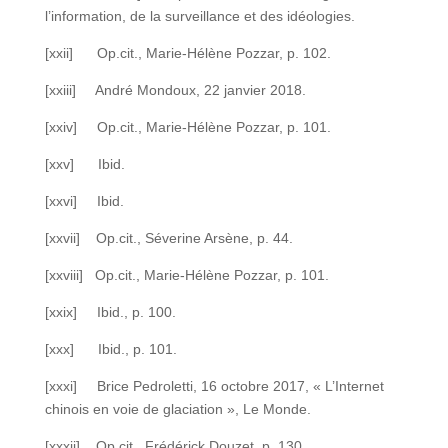
l’information, de la surveillance et des idéologies.
[xxii] Op.cit., Marie-Hélène Pozzar, p. 102.
[xxiii] André Mondoux, 22 janvier 2018.
[xxiv] Op.cit., Marie-Hélène Pozzar, p. 101.
[xxv] Ibid.
[xxvi] Ibid.
[xxvii] Op.cit., Séverine Arsène, p. 44.
[xxviii] Op.cit., Marie-Hélène Pozzar, p. 101.
[xxix] Ibid., p. 100.
[xxx] Ibid., p. 101.
[xxxi] Brice Pedroletti, 16 octobre 2017, « L’Internet
chinois en voie de glaciation », Le Monde.
[xxxii] Op.cit., Frédérick Douzet, p. 130.