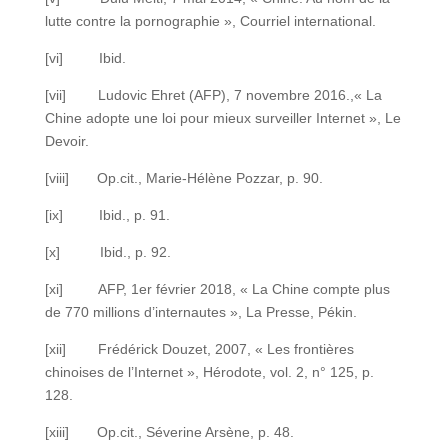
lutte contre la pornographie », Courriel international.
[vi] Ibid.
[vii] Ludovic Ehret (AFP), 7 novembre 2016.,« La
Chine adopte une loi pour mieux surveiller Internet », Le
Devoir.
[viii] Op.cit., Marie-Hélène Pozzar, p. 90.
[ix] Ibid., p. 91.
[x] Ibid., p. 92.
[xi] AFP, 1er février 2018, « La Chine compte plus
de 770 millions d’internautes », La Presse, Pékin.
[xii] Frédérick Douzet, 2007, « Les frontières
chinoises de l’Internet », Hérodote, vol. 2, n° 125, p.
128.
[xiii] Op.cit., Séverine Arsène, p. 48.