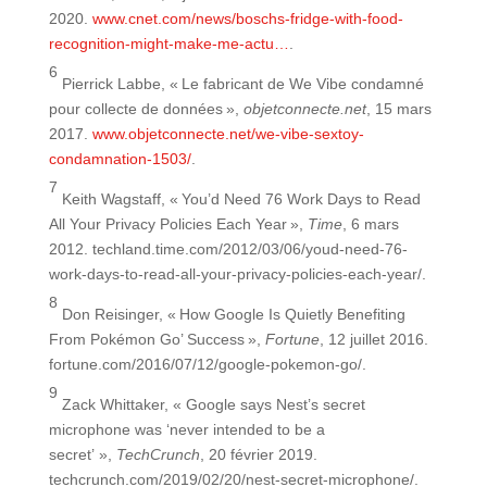
2020.
www.cnet.com/news/boschs-fridge-with-food-
recognition-might-make-me-actu…
.
6
Pierrick Labbe, « Le fabricant de We Vibe condamné
pour collecte de données »,
objetconnecte.net
, 15 mars
2017.
www.objetconnecte.net/we-vibe-sextoy-
condamnation-1503/
.
7
Keith Wagstaff, « You’d Need 76 Work Days to Read
All Your Privacy Policies Each Year »,
Time
, 6 mars
2012. techland.time.com/2012/03/06/youd-need-76-
work-days-to-read-all-your-privacy-policies-each-year/.
8
Don Reisinger, « How Google Is Quietly Benefiting
From Pokémon Go’ Success »,
Fortune
, 12 juillet 2016.
fortune.com/2016/07/12/google-pokemon-go/.
9
Zack Whittaker, « Google says Nest’s secret
microphone was ‘never intended to be a
secret’ »,
TechCrunch
, 20 février 2019.
techcrunch.com/2019/02/20/nest-secret-microphone/.