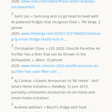
2020.
www.cnet.com/videos/these-smart-displays-
are-beautiful/
.
2
Sami Lee, « Samsung and LG go head to head with
AI-powered fridges that recognize food »,
The Verge
, 2
janvier
2020.
www.theverge.com/2020/1/2/21046822/samsun
g-lg-smart-fridge-family-hub-in...
.
3
Christopher Close, « CES 2020: OneLife PureOne Air
Purifier has a filter that can be thrown in the
dishwasher »,
iMore
, 10 janvier
2020.
www.imore.com/ces-2020-onelife-pureone-air-
purifier-has-uses-filter-can-...
.
4
AJ Cortese, « Xiaomi Announces its ‘Mi Home’ - AIoT
Smart Home Initiative »,
Pandaily
, 12 juin 2019.
pandaily.com/xiaomi-announces-its-mi-home-aiot-
smart-home-initiative/.
5
Andrew Gebhart, « Bosch’s fridge with food