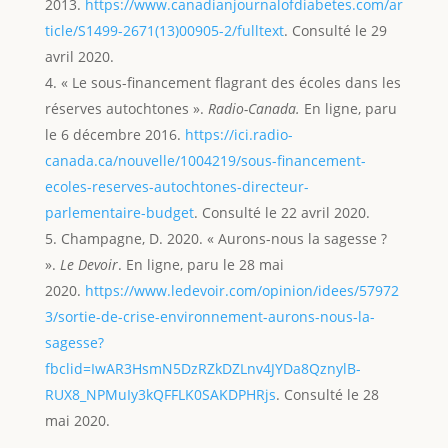
2013.
https://www.canadianjournalofdiabetes.com/ar
ticle/S1499-2671(13)00905-2/fulltext
. Consulté le 29
avril 2020.
« Le sous-financement flagrant des écoles dans les
réserves autochtones ».
Radio-Canada.
En ligne, paru
le 6 décembre 2016.
https://ici.radio-
canada.ca/nouvelle/1004219/sous-financement-
ecoles-reserves-autochtones-directeur-
parlementaire-budget
. Consulté le 22 avril 2020.
Champagne, D. 2020. « Aurons-nous la sagesse ?
».
Le Devoir
. En ligne, paru le 28 mai
2020.
https://www.ledevoir.com/opinion/idees/57972
3/sortie-de-crise-environnement-aurons-nous-la-
sagesse?
fbclid=IwAR3HsmN5DzRZkDZLnv4JYDa8QznylB-
RUX8_NPMuIy3kQFFLK0SAKDPHRjs
. Consulté le 28
mai 2020.