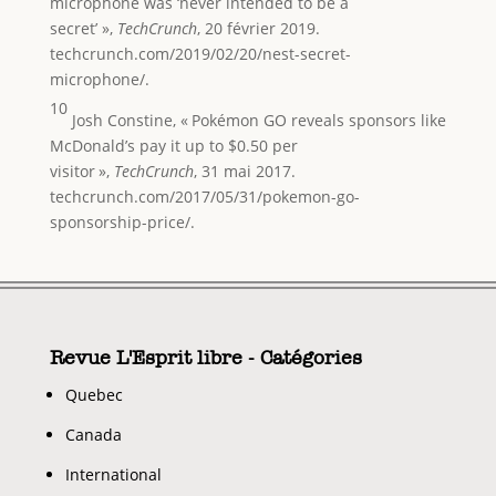
microphone was ‘never intended to be a
secret’ »,
TechCrunch
, 20 février 2019.
techcrunch.com/2019/02/20/nest-secret-
microphone/.
10
Josh Constine, « Pokémon GO reveals sponsors like
McDonald’s pay it up to $0.50 per
visitor »,
TechCrunch
, 31 mai 2017.
techcrunch.com/2017/05/31/pokemon-go-
sponsorship-price/.
Revue L'Esprit libre - Catégories
Quebec
Canada
International