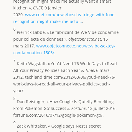
recognition might make me actually want a smart
kitchen »,
CNET
, 9 janvier
2020.
www.cnet.com/news/boschs-fridge-with-food-
recognition-might-make-me-actu...
.
6
Pierrick Labbe, « Le fabricant de We Vibe condamné
pour collecte de données »,
objetconnecte.net
, 15
mars 2017.
www.objetconnecte.net/we-vibe-sextoy-
condamnation-1503/
.
7
Keith Wagstaff, « You’d Need 76 Work Days to Read
All Your Privacy Policies Each Year »,
Time
, 6 mars
2012. techland.time.com/2012/03/06/youd-need-76-
work-days-to-read-all-your-privacy-policies-each-
year/.
8
Don Reisinger, « How Google Is Quietly Benefiting
From Pokémon Go’ Success »,
Fortune
, 12 juillet 2016.
fortune.com/2016/07/12/google-pokemon-go/.
9
Zack Whittaker, « Google says Nest’s secret