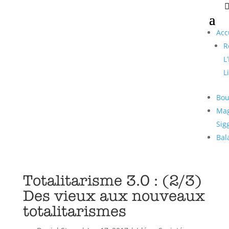
Acc
R
L
L
Bou
Mag
Sig
Bal
Totalitarisme 3.0 : (2/3)
Des vieux aux nouveaux
totalitarismes