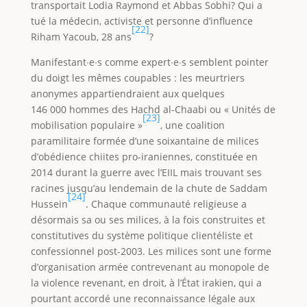
transportait Lodia Raymond et Abbas Sobhi? Qui a
tué la médecin, activiste et personne d’influence
[22]
Riham Yacoub, 28 ans
?
Manifestant∙e∙s comme expert∙e∙s semblent pointer
du doigt les mêmes coupables : les meurtriers
anonymes appartiendraient aux quelques
146 000 hommes des Hachd al-Chaabi ou « Unités de
[23]
mobilisation populaire »
, une coalition
paramilitaire formée d’une soixantaine de milices
d’obédience chiites pro-iraniennes, constituée en
2014 durant la guerre avec l’EIIL mais trouvant ses
racines jusqu’au lendemain de la chute de Saddam
[24]
Hussein
. Chaque communauté religieuse a
désormais sa ou ses milices, à la fois construites et
constitutives du système politique clientéliste et
confessionnel post-2003. Les milices sont une forme
d’organisation armée contrevenant au monopole de
la violence revenant, en droit, à l’État irakien, qui a
pourtant accordé une reconnaissance légale aux