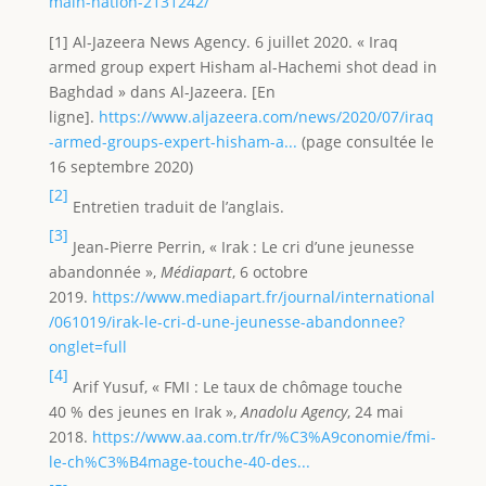
main-nation-2131242/
[1] Al-Jazeera News Agency. 6 juillet 2020. « Iraq
armed group expert Hisham al-Hachemi shot dead in
Baghdad » dans Al-Jazeera. [En
ligne].
https://www.aljazeera.com/news/2020/07/iraq
-armed-groups-expert-hisham-a...
(page consultée le
16 septembre 2020)
[2]
Entretien traduit de l’anglais.
[3]
Jean-Pierre Perrin, « Irak : Le cri d’une jeunesse
abandonnée »,
Médiapart
, 6 octobre
2019.
https://www.mediapart.fr/journal/international
/061019/irak-le-cri-d-une-jeunesse-abandonnee?
onglet=full
[4]
Arif Yusuf, « FMI : Le taux de chômage touche
40 % des jeunes en Irak »,
Anadolu Agency
, 24 mai
2018.
https://www.aa.com.tr/fr/%C3%A9conomie/fmi-
le-ch%C3%B4mage-touche-40-des...