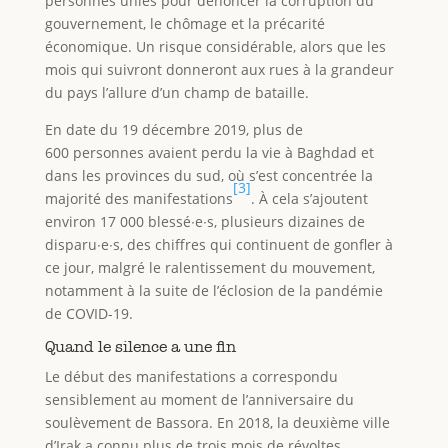
personnes unies pour dénoncer la corruption du
gouvernement, le chômage et la précarité
économique. Un risque considérable, alors que les
mois qui suivront donneront aux rues à la grandeur
du pays l’allure d’un champ de bataille.
En date du 19 décembre 2019, plus de
600 personnes avaient perdu la vie à Baghdad et
dans les provinces du sud, où s’est concentrée la
[3]
majorité des manifestations
. À cela s’ajoutent
environ 17 000 blessé∙e∙s, plusieurs dizaines de
disparu∙e∙s, des chiffres qui continuent de gonfler à
ce jour, malgré le ralentissement du mouvement,
notamment à la suite de l’éclosion de la pandémie
de COVID-19.
Quand le silence a une fin
Le début des manifestations a correspondu
sensiblement au moment de l’anniversaire du
soulèvement de Bassora. En 2018, la deuxième ville
d’Irak a connu plus de trois mois de révoltes