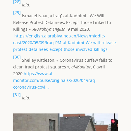
[28]
Ibid.
[29]
Ismaeel Naar, « Iraq’s al-Kadhimi : We Will
Release Protest Detainees, Except Those Linked to
Killings »,
Al-Arabiya English
, 9 mai 2020.
https://english.alarabiya.net/en/News/middle-
east/2020/05/09/Iraq-PM-al-Kadhimi-We-will-release-
protest-detainees-except-those-involved-killings
[30]
Shelley Kittleson, « Coronavirus curfew fails to
clean Iraqi protest squares »,
al-Monitor
, 6 avril
2020.
https://www.al-
monitor.com/pulse/originals/2020/04/iraq-
coronavirus-covi...
[31]
Ibid.