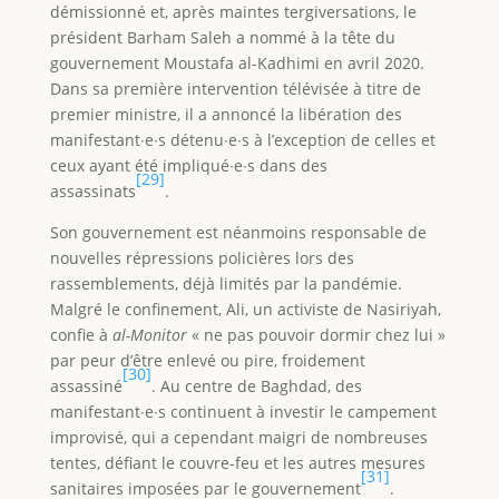
démissionné et, après maintes tergiversations, le
président Barham Saleh a nommé à la tête du
gouvernement Moustafa al-Kadhimi en avril 2020.
Dans sa première intervention télévisée à titre de
premier ministre, il a annoncé la libération des
manifestant∙e∙s détenu∙e∙s à l’exception de celles et
ceux ayant été impliqué∙e∙s dans des
[29]
assassinats
.
Son gouvernement est néanmoins responsable de
nouvelles répressions policières lors des
rassemblements, déjà limités par la pandémie.
Malgré le confinement, Ali, un activiste de Nasiriyah,
confie à
al-Monitor
« ne pas pouvoir dormir chez lui »
par peur d’être enlevé ou pire, froidement
[30]
assassiné
. Au centre de Baghdad, des
manifestant∙e∙s continuent à investir le campement
improvisé, qui a cependant maigri de nombreuses
tentes, défiant le couvre-feu et les autres mesures
[31]
sanitaires imposées par le gouvernement
.