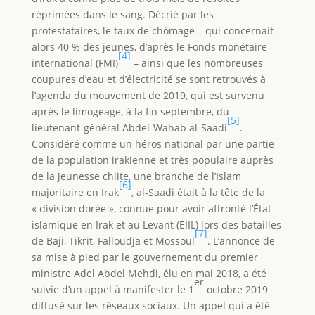
réprimées dans le sang. Décrié par les
protestataires, le taux de chômage – qui concernait
alors 40 % des jeunes, d’après le Fonds monétaire
[4]
international (FMI)
– ainsi que les nombreuses
coupures d’eau et d’électricité se sont retrouvés à
l’agenda du mouvement de 2019, qui est survenu
après le limogeage, à la fin septembre, du
[5]
lieutenant-général Abdel-Wahab al-Saadi
.
Considéré comme un héros national par une partie
de la population irakienne et très populaire auprès
de la jeunesse chiite, une branche de l’Islam
[6]
majoritaire en Irak
, al-Saadi était à la tête de la
« division dorée », connue pour avoir affronté l’État
islamique en Irak et au Levant (EIIL) lors des batailles
[7]
de Baji, Tikrit, Falloudja et Mossoul
. L’annonce de
sa mise à pied par le gouvernement du premier
ministre Adel Abdel Mehdi, élu en mai 2018, a été
er
suivie d’un appel à manifester le 1
octobre 2019
diffusé sur les réseaux sociaux. Un appel qui a été