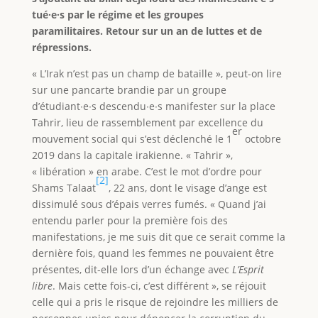
tué∙e∙s par le régime et les groupes
paramilitaires.
Retour sur un an de luttes et de
répressions.
« L’Irak n’est pas un champ de bataille », peut-on lire
sur une pancarte brandie par un groupe
d’étudiant∙e∙s descendu∙e∙s manifester sur la place
Tahrir, lieu de rassemblement par excellence du
er
mouvement social qui s’est déclenché le 1
octobre
2019 dans la capitale irakienne. « Tahrir »,
« libération » en arabe. C’est le mot d’ordre pour
[2]
Shams Talaat
, 22 ans, dont le visage d’ange est
dissimulé sous d’épais verres fumés. « Quand j’ai
entendu parler pour la première fois des
manifestations, je me suis dit que ce serait comme la
dernière fois, quand les femmes ne pouvaient être
présentes, dit-elle lors d’un échange avec
L’Esprit
libre
. Mais cette fois-ci, c’est différent », se réjouit
celle qui a pris le risque de rejoindre les milliers de