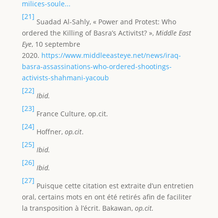
milices-soule...
[21]
Suadad Al-Sahly, « Power and Protest: Who
ordered the Killing of Basra’s Activitst? »,
Middle East
Eye
, 10 septembre
2020.
https://www.middleeasteye.net/news/iraq-
basra-assassinations-who-ordered-shootings-
activists-shahmani-yacoub
[22]
Ibid.
[23]
France Culture, op.cit.
[24]
Hoffner,
op.cit
.
[25]
Ibid.
[26]
Ibid.
[27]
Puisque cette citation est extraite d’un entretien
oral, certains mots en ont été retirés afin de faciliter
la transposition à l’écrit. Bakawan,
op.cit.