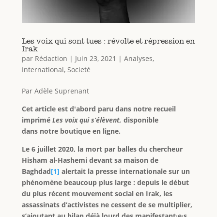
Les voix qui sont tues : révolte et répression en
Irak
par
Rédaction
|
Juin 23, 2021
|
Analyses
,
International
,
Societé
Par Adèle Suprenant
Cet article est d'abord paru dans notre recueil
imprimé
Les voix qui s’élèvent,
disponible
dans notre boutique en ligne.
Le 6 juillet 2020, la mort par balles du chercheur
Hisham al-Hashemi devant sa maison de
Baghdad
[1]
alertait la presse internationale sur un
phénomène beaucoup plus large :
depuis le début
du plus récent mouvement social en Irak, les
assassinats d’activistes ne cessent de se multiplier,
s’ajoutant au bilan déjà lourd des manifestant∙e∙s