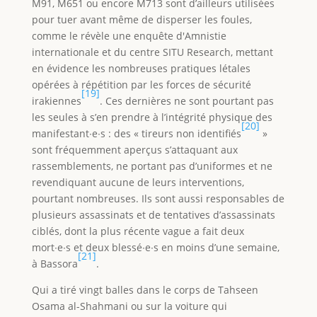
M91, M651 ou encore M713 sont d’ailleurs utilisées
pour tuer avant même de disperser les foules,
comme le révèle une enquête d'Amnistie
internationale et du centre SITU Research, mettant
en évidence les nombreuses pratiques létales
opérées à répétition par les forces de sécurité
[19]
irakiennes
. Ces dernières ne sont pourtant pas
les seules à s’en prendre à l’intégrité physique des
[20]
manifestant∙e∙s : des « tireurs non identifiés
»
sont fréquemment aperçus s’attaquant aux
rassemblements, ne portant pas d’uniformes et ne
revendiquant aucune de leurs interventions,
pourtant nombreuses. Ils sont aussi responsables de
plusieurs assassinats et de tentatives d’assassinats
ciblés, dont la plus récente vague a fait deux
mort∙e∙s et deux blessé∙e∙s en moins d’une semaine,
[21]
à Bassora
.
Qui a tiré vingt balles dans le corps de Tahseen
Osama al-Shahmani ou sur la voiture qui