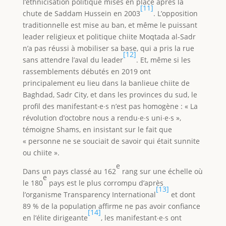
l’ethnicisation politique mises en place après la
[11]
chute de Saddam Hussein en 2003
. L’opposition
traditionnelle est mise au ban, et même le puissant
leader religieux et politique chiite Moqtada al-Sadr
n’a pas réussi à mobiliser sa base, qui a pris la rue
[12]
sans attendre l’aval du leader
. Et, même si les
rassemblements débutés en 2019 ont
principalement eu lieu dans la banlieue chiite de
Baghdad, Sadr City, et dans les provinces du sud, le
profil des manifestant∙e∙s n’est pas homogène : « La
révolution d’octobre nous a rendu∙e∙s uni∙e∙s »,
témoigne Shams, en insistant sur le fait que
« personne ne se souciait de savoir qui était sunnite
ou chiite ».
e
Dans un pays classé au 162
rang sur une échelle où
e
le 180
pays est le plus corrompu d’après
[13]
l’organisme Transparency International
et dont
89 % de la population affirme ne pas avoir confiance
[14]
en l’élite dirigeante
, les manifestant∙e∙s ont