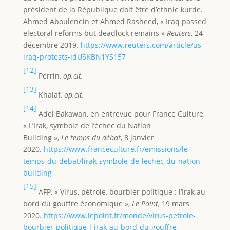
président de la République doit être d’ethnie kurde.
Ahmed Aboulenein et Ahmed Rasheed, « Iraq passed
electoral reforms but deadlock remains »
Reuters
, 24
décembre 2019.
https://www.reuters.com/article/us-
iraq-protests-idUSKBN1YS157
[12]
Perrin,
op.cit.
[13]
Khalaf,
op.cit.
[14]
Adel Bakawan, en entrevue pour France Culture,
« L’Irak, symbole de l’échec du Nation
Building »,
Le
temps du débat
, 8 janvier
2020.
https://www.franceculture.fr/emissions/le-
temps-du-debat/lirak-symbole-de-lechec-du-nation-
building
[15]
AFP, « Virus, pétrole, bourbier politique : l’Irak au
bord du gouffre économique »,
Le Point,
19 mars
2020.
https://www.lepoint.fr/monde/virus-petrole-
bourbier-politique-l-irak-au-bord-du-gouffre-