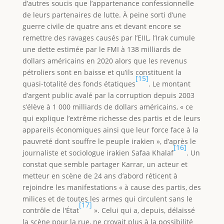
d’autres soucis que l’appartenance confessionnelle
de leurs partenaires de lutte. À peine sorti d’une
guerre civile de quatre ans et devant encore se
remettre des ravages causés par l’EIIL, l’Irak cumule
une dette estimée par le FMI à 138 milliards de
dollars américains en 2020 alors que les revenus
pétroliers sont en baisse et qu’ils constituent la
[15]
quasi-totalité des fonds étatiques
. Le montant
d’argent public avalé par la corruption depuis 2003
s’élève à 1 000 milliards de dollars américains, « ce
qui explique l’extrême richesse des partis et de leurs
appareils économiques ainsi que leur force face à la
pauvreté dont souffre le peuple irakien », d’après le
[16]
journaliste et sociologue irakien Safaa Khalaf
. Un
constat que semble partager Karrar, un acteur et
metteur en scène de 24 ans d’abord réticent à
rejoindre les manifestations « à cause des partis, des
milices et de toutes les armes qui circulent sans le
[17]
contrôle de l'État
». Celui qui a, depuis, délaissé
la scène pour la rue, ne croyait plus à la possibilité