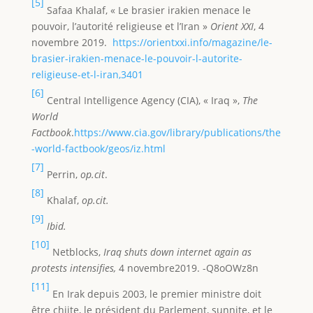
[5]
Safaa Khalaf, « Le brasier irakien menace le
pouvoir, l’autorité religieuse et l’Iran »
Orient XXI
, 4
novembre 2019.
https://orientxxi.info/magazine/le-
brasier-irakien-menace-le-pouvoir-l-autorite-
religieuse-et-l-iran,3401
[6]
Central Intelligence Agency (CIA), « Iraq »,
The
World
Factbook
.
https://www.cia.gov/library/publications/the
-world-factbook/geos/iz.html
[7]
Perrin,
op.cit
.
[8]
Khalaf,
op.cit.
[9]
Ibid.
[10]
Netblocks,
Iraq shuts down internet again as
protests intensifies
,
4 novembre2019. -Q8oOWz8n
[11]
En Irak depuis 2003, le premier ministre doit
être chiite, le président du Parlement, sunnite, et le