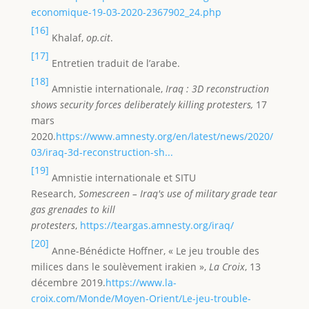
economique-19-03-2020-2367902_24.php
[16]
Khalaf,
op.cit
.
[17]
Entretien traduit de l’arabe.
[18]
Amnistie internationale,
Iraq : 3D reconstruction
shows security forces deliberately killing protesters,
17
mars
2020.
https://www.amnesty.org/en/latest/news/2020/
03/iraq-3d-reconstruction-sh...
[19]
Amnistie internationale et SITU
Research,
Somescreen – Iraq's use of military grade tear
gas grenades to kill
protesters
,
https://teargas.amnesty.org/iraq/
[20]
Anne-Bénédicte Hoffner, « Le jeu trouble des
milices dans le soulèvement irakien »,
La Croix
, 13
décembre 2019.
https://www.la-
croix.com/Monde/Moyen-Orient/Le-jeu-trouble-