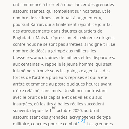
ont commencé à tirer et à nous lancer des grenades
assourdissantes, qui tombaient sur nos têtes. Et le
nombre de victimes continuait à augmenter »,
poursuit Karrar, qui a finalement rejoint, ce jour-là,
des attroupements dans d’autres quartiers de
Baghdad. « Mais la répression et la violence dirigées
contre nous ne se sont pas arrêtées, s'indigne-t-il. Le
nombre de décès a grimpé aux milliers, les
blessé∙e∙s, aux dizaines de milliers et les disparu∙e∙s,
aux centaines », rappelle le jeune homme, qui s’est
lui-même retrouvé sous les poings d’agent∙e∙s des
forces de l’ordre à plusieurs reprises et qui a été
arrêté et emmené au poste quelques heures avant
d’être relâché, sans mots. Un silence contrastant
avec le bruit de la capitale et des villes du sud
insurgées, où les tirs à balles réelles succèdent
er
souvent, depuis le 1
octobre 2020, au bruit
assourdissant des grenades lacrymogènes de type
[18]
militaire, conçues pour le combat
. Les grenades