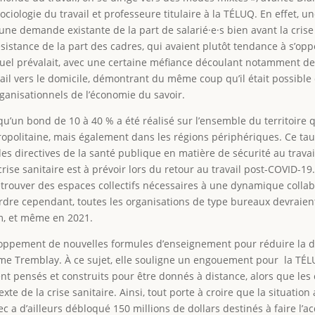
ologie du travail et professeure titulaire à la TÉLUQ. En effet, une
 une demande existante de la part de salarié·e·s bien avant la crise
istance de la part des cadres, qui avaient plutôt tendance à s’oppo
duel prévalait, avec une certaine méfiance découlant notamment de c
ail vers le domicile, démontrant du même coup qu’il était possible d
rganisationnels de l’économie du savoir.
qu’un bond de 10 à 40 % a été réalisé sur l’ensemble du territoir
opolitaine, mais également dans les régions périphériques. Ce ta
 des directives de la santé publique en matière de sécurité au tra
 crise sanitaire est à prévoir lors du retour au travail post-COVID-19
 retrouver des espaces collectifs nécessaires à une dynamique colla
 ordre cependant, toutes les organisations de type bureaux devraie
m, et même en 2021.
veloppement de nouvelles formules d’enseignement pour réduire la 
 Tremblay. À ce sujet, elle souligne un engouement pour la TÉLUQ
oient pensés et construits pour être donnés à distance, alors que les
te de la crise sanitaire. Ainsi, tout porte à croire que la situation
a d’ailleurs débloqué 150 millions de dollars destinés à faire l’