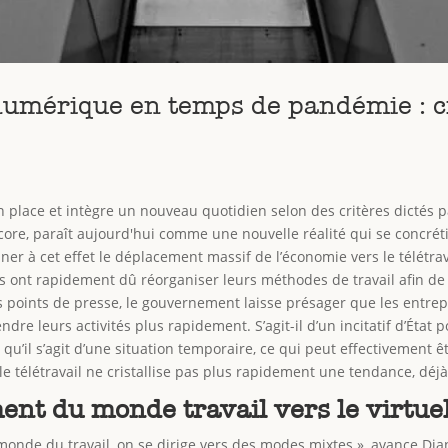
numérique en temps de pandémie : cr
 place et intègre un nouveau quotidien selon des critères dictés pa
ncore, paraît aujourd'hui comme une nouvelle réalité qui se concrét
er à cet effet le déplacement massif de l’économie vers le télétrav
ses ont rapidement dû réorganiser leurs méthodes de travail afin d
es points de presse, le gouvernement laisse présager que les entre
ndre leurs activités plus rapidement. S’agit-il d’un incitatif d’Éta
’il s’agit d’une situation temporaire, ce qui peut effectivement êt
 télétravail ne cristallise pas plus rapidement une tendance, déjà
nt du monde travail vers le virtue
onde du travail, on se dirige vers des modes mixtes », avance Dian