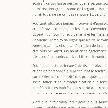
1
écoles
, ce qui laisse penser que le secteur s
numérisation grandissante de l’organisation s
numérique, ne seront pas renouvelés, celui-ci 
Pourtant, plus que jamais, il convient d'approf
au télétravail, qui déplace les lieux conventio
posent : qui fournit l'équipement et les instal
Gabrielle Tremblay souligne que les deux avan
zones urbaines; et une amélioration de la conce
être plus bruyants. On mentionne également la 
n’est pas étonnante, car les chiffres démontr
Pour ce qui est des inconvénients, on relève l
et par les personnes qui pratiquent le télétrav
surmontés par une mixité des pratiques, puisqu’
socialisation et de la communication que sont m
de défendre les intérêts des salarié·e·s. Dans 
quoi il demeure essentiel de maintenir des stru
Alors que le télétravail était jadis le plus so
incontournable. Pour Mme Diane-Gabrielle Trem