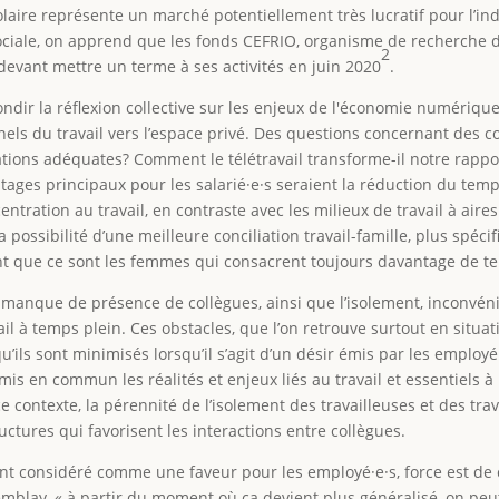
colaire représente un marché potentiellement très lucratif pour l’
ociale, on apprend que les fonds CEFRIO, organisme de recherche d
2
devant mettre un terme à ses activités en juin 2020
.
ondir la réflexion collective sur les enjeux de l'économie numériqu
nnels du travail vers l’espace privé. Des questions concernant des 
lations adéquates? Comment le télétravail transforme-il notre rappo
tages principaux pour les salarié·e·s seraient la réduction du tem
ntration au travail, en contraste avec les milieux de travail à air
possibilité d’une meilleure conciliation travail-famille, plus spéc
ent que ce sont les femmes qui consacrent toujours davantage de t
e manque de présence de collègues, ainsi que l’isolement, inconvé
ail à temps plein. Ces obstacles, que l’on retrouve surtout en situa
ils sont minimisés lorsqu’il s’agit d’un désir émis par les employé·e
is en commun les réalités et enjeux liés au travail et essentiels à
ce contexte, la pérennité de l’isolement des travailleuses et des tr
ctures qui favorisent les interactions entre collègues.
uvent considéré comme une faveur pour les employé·e·s, force est de 
blay, « à partir du moment où ça devient plus généralisé, on peut