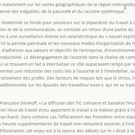
re notamment sur les cartes géographiques de la région métropolitai
6
ienne des inégalités, de la pauvreté et du racisme systémique
.
 modernité se fonde pour plusieurs sur la séparation du travail à d
ion et de la communication, on constate un retour d’une partie du t
is à une surveillance directe est caractéristique du « nouvel espri
 la pensée patronale et les nouveaux modes d’organisation de l’ent
 d’adhésion aux valeurs et objectifs de l’entreprise, d’investissem
a productivité. Le désengagement de l’autorité dans la chaîne de
 qui se trouvent en fait à internaliser ce rôle auparavant rempli par 
permet une réduction des coûts liés à l’autorité et à l’immobilier,
croissement des profits. Des facteurs de risques tels que le stress
additionnelle sur les épaules des travailleur·euse·s, qui ne se tr
rançoise Sitnikoff, « La diffusion des TIC consacre et banalise l’inc
 les lieux de travail et/ou apportent le travail à la maison grâce à 
rchand. Dans certains cas, l’effacement des frontières entre espace
s heures supplémentaires de travail non rémunéré associés à l’intr
’illustration, cet enjeu est à la source des débats sur le « droit à l