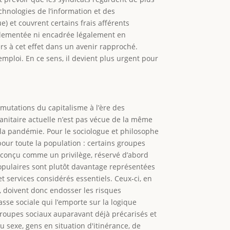
echnologies de l’information et des
) et couvrent certains frais afférents
églementée ni encadrée légalement en
rs à cet effet dans un avenir rapproché.
’emploi. En ce sens, il devient plus urgent pour
 mutations du capitalisme à l’ère des
 sanitaire actuelle n’est pas vécue de la même
e la pandémie. Pour le sociologue et philosophe
our toute la population : certains groupes
re conçu comme un privilège, réservé d’abord
populaires sont plutôt davantage représentées
 services considérés essentiels. Ceux‑ci, en
é, doivent donc endosser les risques
sse sociale qui l’emporte sur la logique
 groupes sociaux auparavant déjà précarisés et
du sexe, gens en situation d'itinérance, de