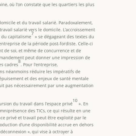
ne, où l’on constate que les quartiers les plus
omicile et du travail salarié. Paradoxalement,
ravail salarié vers le domicile. L’accroissement
7
t du capitalisme
» se dégageant des textes du
reprise de la période post-fordiste. Celle‑ci
ent de soi, et même de concurrence et de
 commandement peut donner une impression de
8
les cadres
. Pour l’entreprise,
 sans néanmoins réduire les impératifs de
, l’épuisement et des enjeux de santé mentale
aduit pas nécessairement par une augmentation
10
ursion du travail dans l’espace privé
». En
l’omniprésence des TICs, ce qui résulte en une
 privé et travail peut être exploité par le
oduction d’une disponibilité accrue en dehors
a déconnexion », qui vise à octroyer à