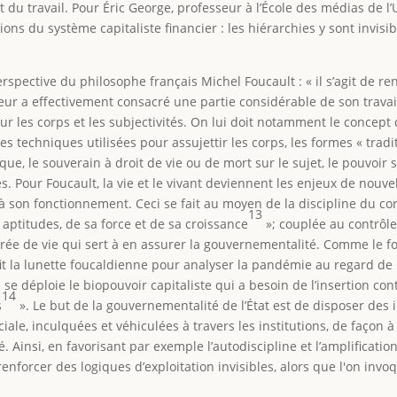
ait du travail. Pour Éric George, professeur à l’École des médias 
ons du système capitaliste financier : les hiérarchies y sont invisib
rspective du philosophe français Michel Foucault : « il s’agit de rend
eur a effectivement consacré une partie considérable de son travail 
 sur les corps et les subjectivités. On lui doit notamment le concep
es techniques utilisées pour assujettir les corps, les formes « tra
sique, le souverain à droit de vie ou de mort sur le sujet, le pouvoi
s. Pour Foucault, la vie et le vivant deviennent les enjeux de nouv
es à son fonctionnement. Ceci se fait au moyen de la discipline du 
13
 aptitudes, de sa force et de sa croissance
»; couplée au contrôle 
 durée de vie qui sert à en assurer la gouvernementalité. Comme le
 la lunette foucaldienne pour analyser la pandémie au regard de la 
 se déploie le biopouvoir capitaliste qui a besoin de l’insertion co
14
s
». Le but de la gouvernementalité de l’État est de disposer des i
ale, inculquées et véhiculées à travers les institutions, de façon à s
. Ainsi, en favorisant par exemple l’autodiscipline et l’amplificatio
à renforcer des logiques d’exploitation invisibles, alors que l'on inv