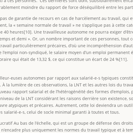
nti à ces personnes. Ces dernières sont donc subsidiairement encad
blement moindre du rapport de force déséquilibré entre les partie
pas de garantie de recours en cas de harcèlement au travail, qui es
nt, la « semaine normale de travail » ne s’applique pas à cette cat
 40 heures[10]. Une travailleuse autonome ne pourra exiger d’êtr
temps et demi ». Or, un nombre important de ces personnes, tout 
 travail particulièrement précaires, d’où une incompréhension d’aut
 de l’emploi non-syndiqué, le salaire moyen d’un emploi permanent é
aire qui était de 13,32 $, ce qui constitue un écart de 24 %[11].
ailleur-euses autonomes par rapport aux salarié-e-s typiques cons
le. À la lumière de ces observations, la LNT et les autres lois du tr
uveau rapport salarial et de l’hétérogénéité des formes d’emplois,
 niveau de la LNT considérant les raisons derrière son existence, 
vre atypiques et précaires. Autrement, cette loi deviendra un outil 
es salarié-e-s, celui de socle minimal garanti à toutes et tous.
ucratif Au bas de l’échelle, qui est un groupe de défense des droit
e n’encadre plus uniquement les normes du travail typique et à temp