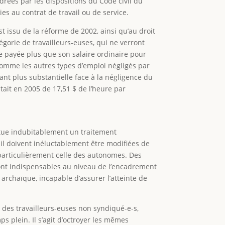
rées par les dispositions du Code civil du
s au contrat de travail ou de service.
t issu de la réforme de 2002, ainsi qu’au droit
égorie de travailleurs-euses, qui ne verront
e payée plus que son salaire ordinaire pour
comme les autres types d’emploi négligés par
ant plus substantielle face à la négligence du
tait en 2005 de 17,51 $ de l’heure par
titue indubitablement un traitement
avail doivent inéluctablement être modifiées de
 particulièrement celle des autonomes. Des
sont indispensables au niveau de l’encadrement
archaïque, incapable d’assurer l’atteinte de
s des travailleurs-euses non syndiqué-e-s,
s plein. Il s’agit d’octroyer les mêmes