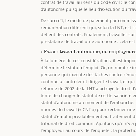
contrat de travail au sens du Code civil : le con
d’autonome puisque le lieu d’exécution du trava
De surcroît, le mode de paiement par commiss
rémunération différent qui, selon la LNT, est
détient des contrats. Finalement, travailler s
prestataire de travail un-e autonome : cela est
« Faux » travail autonome, ou employeurs
À la lumière de ces considérations, il est impor
détermine le statut d’emploi. Or, un nombre im
personne qui exécute des tâches contre rémuné
continue à contrôler et diriger le travail, et q
réforme de 2002 de la LNT a octroyé le droit d’
tente de changer le statut de ce-tte salarié-e
statut d’autonome au moment de l’embauche. D
normes du travail (« CNT ») pour réclamer une
statut d’emploi préalablement au traitement du 
tribunal de droit commun. Ajoutons qu’il n’y a p
l’employeur au cours de l’enquête : la protecti