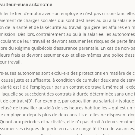
availleur-euse autonome
iler le lien d’emploi avec son employé-e n’est pas circonstancielle.
 paiement de charges sociales qui sont destinées au ou à la salarié-
de la santé et de la sécurité au travail, qui gère les affaires en ma
ission. Dès lors, contrairement au ou à la salariée, les autonome
coulant de leur travail et devront assumer les risques de perte fi
core du Régime québécois d’assurance parentale. En cas de non-paie
leurs frais et devront assumer eux et elles-mêmes une police d’ass
eur travail.
eurs-euses autonomes sont exclu-e-s des protections en matière de
ause juste et suffisante, à condition de cumuler deux ans de servic
larié est lié à l’employeur par un contrat de travail, même si l’exéc
ant laquelle se succèdent des contrats à durée déterminée sans une 
de contrat »[9]. Par exemple, par opposition au salariat « typique
 refusé de travailler au-delà de ses heures habituelles – qui est un
ême employeur depuis plus de deux ans. Ils et elles ne disposent d
Quant aux périodes d’inactivités, elle n’a pas droit à deux semain
 assumer ses risques de perte en cas de congé férié ou de vacances.