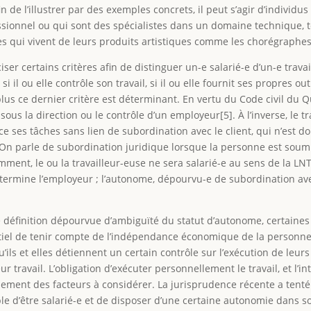
in de l’illustrer par des exemples concrets, il peut s’agir d’individu
sionnel ou qui sont des spécialistes dans un domaine technique, te
 qui vivent de leurs produits artistiques comme les chorégraphes 
er certains critères afin de distinguer un-e salarié-e d’un-e travai
il ou elle contrôle son travail, si il ou elle fournit ses propres outi
plus ce dernier critère est déterminant. En vertu du Code civil du Qu
sous la direction ou le contrôle d’un employeur[5]. À l’inverse, le t
ce ses tâches sans lien de subordination avec le client, qui n’est
 On parle de subordination juridique lorsque la personne est soumise
mment, le ou la travailleur-euse ne sera salarié-e au sens de la LNT 
rmine l’employeur ; l’autonome, dépourvu-e de subordination avec l
ne définition dépourvue d’ambiguïté du statut d’autonome, certaine
ntiel de tenir compte de l’indépendance économique de la personne. 
ils et elles détiennent un certain contrôle sur l’exécution de leurs 
ur travail. L’obligation d’exécuter personnellement le travail, et l’
également des facteurs à considérer. La jurisprudence récente a tent
sible d’être salarié-e et de disposer d’une certaine autonomie dans so