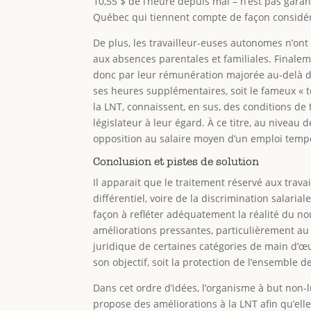
10,55 $ de l’heure depuis mai – n’est pas gara
Québec qui tiennent compte de façon considéra
De plus, les travailleur-euses autonomes n’ont 
aux absences parentales et familiales. Finaleme
donc par leur rémunération majorée au-delà de
ses heures supplémentaires, soit le fameux « 
la LNT, connaissent, en sus, des conditions de
législateur à leur égard. À ce titre, au niveau
opposition au salaire moyen d’un emploi tempor
Conclusion et pistes de solution
Il apparait que le traitement réservé aux trav
différentiel, voire de la discrimination salaria
façon à refléter adéquatement la réalité du no
améliorations pressantes, particulièrement au
juridique de certaines catégories de main d’œu
son objectif, soit la protection de l’ensemble d
Dans cet ordre d’idées, l’organisme à but non-l
propose des améliorations à la LNT afin qu’ell