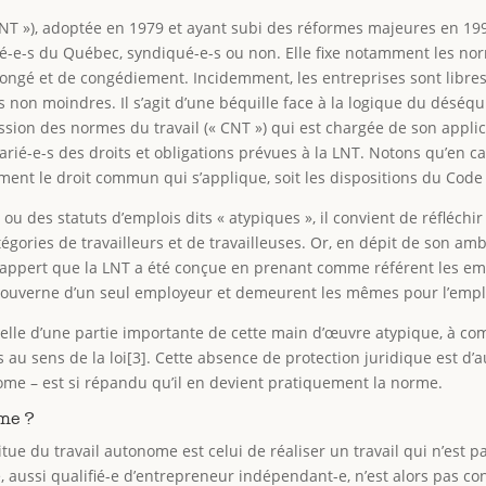
 LNT »), adoptée en 1979 et ayant subi des réformes majeures en 1999
rié-e-s du Québec, syndiqué-e-s ou non. Elle fixe notamment les n
 congé et de congédiement. Incidemment, les entreprises sont libres 
 non moindres. Il s’agit d’une béquille face à la logique du déséq
ission des normes du travail (« CNT ») qui est chargée de son applic
larié-e-s des droits et obligations prévues à la LNT. Notons qu’en c
uement le droit commun qui s’applique, soit les dispositions du Code
des statuts d’emplois dits « atypiques », il convient de réfléchir à 
gories de travailleurs et de travailleuses. Or, en dépit de son amb
l appert que la LNT a été conçue en prenant comme référent les emp
 gouverne d’un seul employeur et demeurent les mêmes pour l’employ
rmelle d’une partie importante de cette main d’œuvre atypique, à c
au sens de la loi[3]. Cette absence de protection juridique est d’a
nome – est si répandu qu’il en devient pratiquement la norme.
ome ?
tue du travail autonome est celui de réaliser un travail qui n’est pa
, aussi qualifié-e d’entrepreneur indépendant-e, n’est alors pas c