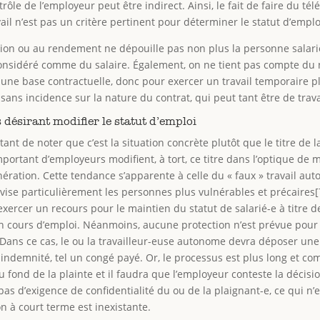
trôle de l’employeur peut être indirect. Ainsi, le fait de faire du tél
il n’est pas un critère pertinent pour déterminer le statut d’emplo
ion ou au rendement ne dépouille pas non plus la personne salarié
 considéré comme du salaire. Également, on ne tient pas compte du
ur une base contractuelle, donc pour exercer un travail temporaire 
 sans incidence sur la nature du contrat, qui peut tant être de trava
 désirant modifier le statut d’emploi
tant de noter que c’est la situation concrète plutôt que le titre de l
portant d’employeurs modifient, à tort, ce titre dans l’optique de 
ration. Cette tendance s’apparente à celle du « faux » travail au
ui vise particulièrement les personnes plus vulnérables et précaires[
exercer un recours pour le maintien du statut de salarié-e à titre d
 en cours d’emploi. Néanmoins, aucune protection n’est prévue pour c
ans ce cas, le ou la travailleur-euse autonome devra déposer une
 indemnité, tel un congé payé. Or, le processus est plus long et c
fond de la plainte et il faudra que l’employeur conteste la décisio
as d’exigence de confidentialité du ou de la plaignant-e, ce qui n’e
on à court terme est inexistante.