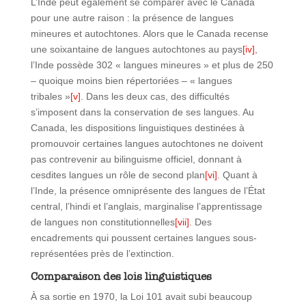
L’Inde peut également se comparer avec le Canada
pour une autre raison : la présence de langues
mineures et autochtones. Alors que le Canada recense
une soixantaine de langues autochtones au pays
[iv]
,
l’Inde possède 302 « langues mineures » et plus de 250
– quoique moins bien répertoriées – « langues
tribales »
[v]
. Dans les deux cas, des difficultés
s’imposent dans la conservation de ses langues. Au
Canada, les dispositions linguistiques destinées à
promouvoir certaines langues autochtones ne doivent
pas contrevenir au bilinguisme officiel, donnant à
cesdites langues un rôle de second plan
[vi]
. Quant à
l’Inde, la présence omniprésente des langues de l’État
central, l’hindi et l’anglais, marginalise l’apprentissage
de langues non constitutionnelles
[vii]
. Des
encadrements qui poussent certaines langues sous-
représentées près de l’extinction.
Comparaison des lois linguistiques
À sa sortie en 1970, la Loi 101 avait subi beaucoup