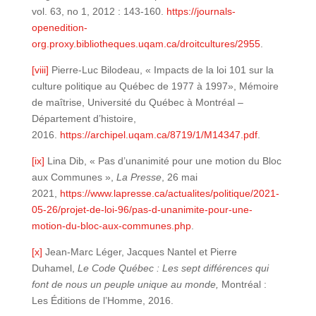
vol. 63, no 1, 2012 : 143-160.
https://journals-
openedition-
org.proxy.bibliotheques.uqam.ca/droitcultures/2955
.
[viii]
Pierre-Luc Bilodeau, « Impacts de la loi 101 sur la
culture politique au Québec de 1977 à 1997», Mémoire
de maîtrise, Université du Québec à Montréal –
Département d’histoire,
2016.
https://archipel.uqam.ca/8719/1/M14347.pdf
.
[ix]
Lina Dib, « Pas d’unanimité pour une motion du Bloc
aux Communes »,
La Presse
, 26 mai
2021,
https://www.lapresse.ca/actualites/politique/2021-
05-26/projet-de-loi-96/pas-d-unanimite-pour-une-
motion-du-bloc-aux-communes.php
.
[x]
Jean-Marc Léger, Jacques Nantel et Pierre
Duhamel,
Le Code Québec : Les sept différences qui
font de nous un peuple unique au monde,
Montréal :
Les Éditions de l’Homme, 2016.