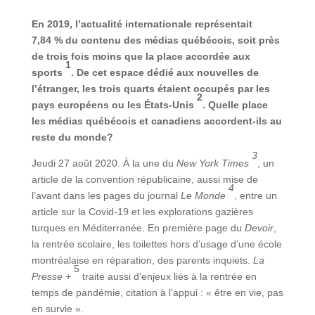
En 2019, l’actualité internationale représentait
7,84 % du contenu des médias québécois, soit près
de trois fois moins que la place accordée aux
1
sports
. De cet espace dédié aux nouvelles de
l’étranger, les trois quarts étaient occupés par les
2
pays européens ou les États-Unis
. Quelle place
les médias québécois et canadiens accordent-ils au
reste du monde?
3
Jeudi 27 août 2020. À la une du
New York Times
, un
article de la convention républicaine, aussi mise de
4
l’avant dans les pages du journal
Le Monde
, entre un
article sur la Covid-19 et les explorations gazières
turques en Méditerranée. En première page du
Devoir
,
la rentrée scolaire, les toilettes hors d’usage d’une école
montréalaise en réparation, des parents inquiets.
La
5
Presse +
traite aussi d’enjeux liés à la rentrée en
temps de pandémie, citation à l’appui : « être en vie, pas
en survie ».