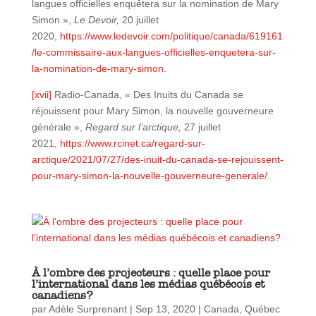
langues officielles enquêtera sur la nomination de Mary
Simon »,
Le Devoir,
20 juillet
2020,
https://www.ledevoir.com/politique/canada/619161
/le-commissaire-aux-langues-officielles-enquetera-sur-
la-nomination-de-mary-simon
.
[xvii]
Radio-Canada, « Des Inuits du Canada se
réjouissent pour Mary Simon, la nouvelle gouverneure
générale »,
Regard sur l’arctique,
27 juillet
2021,
https://www.rcinet.ca/regard-sur-
arctique/2021/07/27/des-inuit-du-canada-se-rejouissent-
pour-mary-simon-la-nouvelle-gouverneure-generale/
.
À l’ombre des projecteurs : quelle place pour
l’international dans les médias québécois et
canadiens?
par
Adèle Surprenant
|
Sep 13, 2020
|
Canada
,
Québec