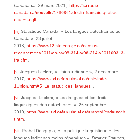
Canada.ca,
29 mars 2021,
https://ici.radio-
canada.ca/nouvelle/1780961/declin-francais-quebec-
etudes-oqlf
.
[iv]
Statistique Canada, « Les langues autochtones au
Canada », 23 juillet
2018,
https://www12.statcan.gc.ca/census-
recensement/2011/as-sa/98-314-x/98-314-x2011003_3-
fra.cfm
.
[v]
Jacques Leclerc, « Union indienne », 2 décembre
2017,
https://www.axl.cefan.ulaval.ca/asie/inde-
1Union.htm#5_Le_statut_des_langues_
.
[vi]
Jacques Leclerc, « Les langues et les droits
linguistiques des autochtones », 26 septembre
2019,
https://www.axl.cefan.ulaval.ca/amnord/cndautoch
t.htm
.
[vii]
Probal Dasgupta, « La politique linguistique et les
langues indiennes moins répandues »,
Droit et Cultures
,