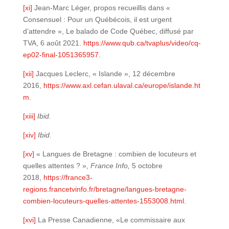
[xi]
Jean-Marc Léger, propos recueillis dans «
Consensuel : Pour un Québécois, il est urgent
d’attendre », Le balado de Code Québec, diffusé par
TVA, 6 août 2021.
https://www.qub.ca/tvaplus/video/cq-
ep02-final-1051365957
.
[xii]
Jacques Leclerc, « Islande », 12 décembre
2016,
https://www.axl.cefan.ulaval.ca/europe/islande.ht
m
.
[xiii]
Ibid.
[xiv]
Ibid.
[xv]
« Langues de Bretagne : combien de locuteurs et
quelles attentes ? »,
France Info,
5 octobre
2018,
https://france3-
regions.francetvinfo.fr/bretagne/langues-bretagne-
combien-locuteurs-quelles-attentes-1553008.html
.
[xvi]
La Presse Canadienne, «Le commissaire aux