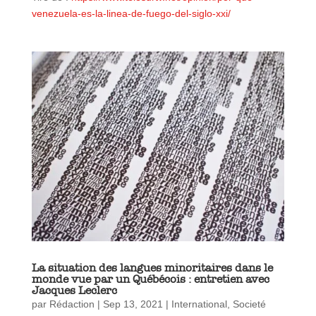
venezuela-es-la-linea-de-fuego-del-siglo-xxi/
La situation des langues minoritaires dans le
monde vue par un Québécois : entretien avec
Jacques Leclerc
par
Rédaction
|
Sep 13, 2021
|
International
,
Societé