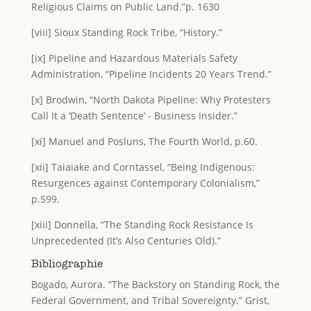
Religious Claims on Public Land.”p. 1630
[viii] Sioux Standing Rock Tribe, “History.”
[ix] Pipeline and Hazardous Materials Safety
Administration, “Pipeline Incidents 20 Years Trend.”
[x] Brodwin, “North Dakota Pipeline: Why Protesters
Call It a ‘Death Sentence’ - Business Insider.”
[xi] Manuel and Posluns, The Fourth World, p.60.
[xii] Taiaiake and Corntassel, “Being Indigenous:
Resurgences against Contemporary Colonialism,”
p.599.
[xiii] Donnella, “The Standing Rock Resistance Is
Unprecedented (It’s Also Centuries Old).”
Bibliographie
Bogado, Aurora. “The Backstory on Standing Rock, the
Federal Government, and Tribal Sovereignty.” Grist,