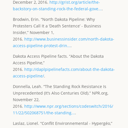
December 2, 2016.
http://grist.org/article/the-
backstory-on-standing-rock-the-federal-gove...
.
Brodwin, Erin. “North Dakota Pipeline: Why
Protesters Call It a ‘Death Sentence’ - Business
Insider,” November 1,
2016.
http://www.businessinsider.com/north-dakota-
access-pipeline-protest-drin...
.
Dakota Access Pipeline facts. “About the Dakota
Access Pipeline,”
2016.
http://daplpipelinefacts.com/about-the-dakota-
access-pipeline/
.
Donnella, Leah. “The Standing Rock Resistance Is
Unprecedented (It’s Also Centuries Old).” NPR.org,
November 22,
2016.
http://www.npr.org/sections/codeswitch/2016/
11/22/502068751/the-standing...
.
Laslaz, Lionel. “Conflit Environnemental - Hypergéo,”