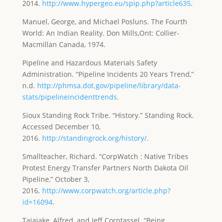
2014.
http://www.hypergeo.eu/spip.php?article635
.
Manuel, George, and Michael Posluns. The Fourth
World: An Indian Reality. Don Mills,Ont: Collier-
Macmillan Canada, 1974.
Pipeline and Hazardous Materials Safety
Administration. “Pipeline Incidents 20 Years Trend,”
n.d.
http://phmsa.dot.gov/pipeline/library/data-
stats/pipelineincidenttrends
.
Sioux Standing Rock Tribe. “History.” Standing Rock.
Accessed December 10,
2016.
http://standingrock.org/history/
.
Smallteacher, Richard. “CorpWatch : Native Tribes
Protest Energy Transfer Partners North Dakota Oil
Pipeline,” October 3,
2016.
http://www.corpwatch.org/article.php?
id=16094
.
Taiaiake, Alfred, and Jeff Corntassel. “Being