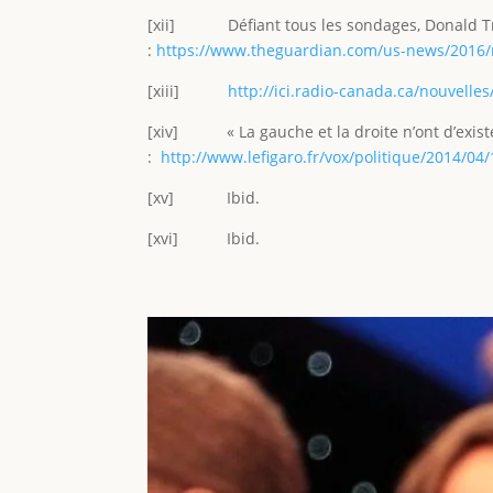
[xii] Défiant tous les sondages, Donald Trum
:
https://www.theguardian.com/us-news/2016/n
[xiii]
http://ici.radio-canada.ca/nouvelles
[xiv] « La gauche et la droite n’ont d’existe
:
http://www.lefigaro.fr/vox/politique/2014/0
[xv] Ibid.
[xvi] Ibid.