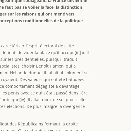
ngeant que soulageant, la France devient le
 faut pas se voiler la face, la distinction
oger sur les raisons qui ont mené vers
nceptions traditionnelles de la politique
aractériser l’esprit électoral de cette
détient, de vider la place qu’il occupe[iii] ». Il
r les présidentielles, puisqu’il traduit
 socialistes, choisir Benoît Hamon, qui a
ement Hollande duquel il fallait absolument se
 croyaient. Des valeurs qui ont été bafouées
, ce comportement dégagiste a davantage
 les ponts avec ce qui s’était passé dans l’ère
ublique[iv]. Il allait donc de soi pour celles
r ces élections. De plus, malgré la divergence
ndidat des Républicains formant la droite
inversement. Or, ce dernier a vu sa campagne