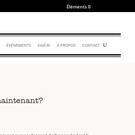
Éléments 0
.
ÉVÉNEMENTS
KAIÉ:RI
À PROPOS
CONTACT
 maintenant?