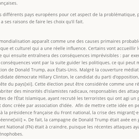
ançaises.
 les différents pays européens pour cet aspect de la problématique,
 ses raisons de faire les choix qu’il fait.
 mondialisation apparaît comme une des causes primaires probables
et culturel qui a une réelle influence. Certains vont accueillir l
 qui ensuite entraînera des conséquences imprévisibles : par exem
 conséquences vont par la suite guider les politiques, ce qui peu
tion de Donald Trump, aux États-Unis. Malgré la couverture média
date démocrate Hillary Clinton, le candidat du parti d’opposition, qu
a tête du pays[xii]. Cette élection peut être considérée comme une ré
riter des minorités d’islamistes radicaux, responsables des attaqu
tes de l’État Islamique, ayant recruté les terroristes qui ont agi 
est donc créée par association d’idée. Afin de mettre cette idée en p
à la présidence française du Front national, la crise des migrant[
opéenne[xiii] ». De fait, la campagne de Donald Trump était axée en 
ont National (FN) était à craindre, puisque les récentes attaques a
 xénophobes.