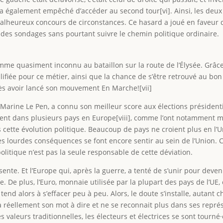
l’a également empêché d’accéder au second tour[vi]. Ainsi, les deux
malheureux concours de circonstances. Ce hasard a joué en faveur de
 des sondages sans pourtant suivre le chemin politique ordinaire.
e quasiment inconnu au bataillon sur la route de l’Élysée. Grâce à
ualifiée pour ce métier, ainsi que la chance de s’être retrouvé a
rès avoir lancé son mouvement En Marche![vii]
r Marine Le Pen, a connu son meilleur score aux élections présidenti
 dans plusieurs pays en Europe[viii], comme l’ont notamment mont
 cette évolution politique. Beaucoup de pays ne croient plus en l’U
 les lourdes conséquences se font encore sentir au sein de l’Unio
 politique n’est pas la seule responsable de cette déviation.
ente. Et l’Europe qui, après la guerre, a tenté de s’unir pour dev
e. De plus, l’Euro, monnaie utilisée par la plupart des pays de l’
tend alors à s’effacer peu à peu. Alors, le doute s’installe, autant c
 a réellement son mot à dire et ne se reconnait plus dans ses représe
 valeurs traditionnelles, les électeurs et électrices se sont tourn