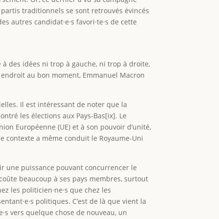
 partis traditionnels se sont retrouvés évincés
s autres candidat·e·s favori·te·s de cette
 des idées ni trop à gauche, ni trop à droite,
u bon endroit au bon moment, Emmanuel Macron
elles. Il est intéressant de noter que la
ré les élections aux Pays-Bas[ix]. Le
nion Européenne (UE) et à son pouvoir d’unité,
n. Ce contexte a même conduit le Royaume-Uni
enir une puissance pouvant concurrencer le
UE, coûte beaucoup à ses pays membres, surtout
hez les politicien·ne·s que chez les
ntant·e·s politiques. C’est de là que vient la
é·e·s vers quelque chose de nouveau, un