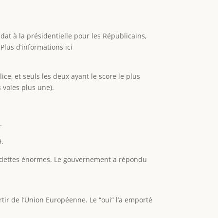
at à la présidentielle pour les Républicains,
lus d’informations ici
e, et seuls les deux ayant le score le plus
 voies plus une).
.
9.
s dettes énormes. Le gouvernement a répondu
r de l’Union Européenne. Le “oui” l’a emporté