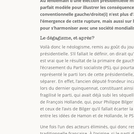
Au lendemain d’une élection présidentielle m
parfait modèle pour illustrer les conséquences
conventionnelle gauche/droite[i] n’est plus d’
l’émergence de cette rupture, mais aussi sur 
pour s’harmoniser avec une société mondial
Le dégagisme, et après?
Voilà donc le néologisme, remis au goût du jour
présidentielle. S’il fallait le définir, on dirait 
est vrai que le résultat de la primaire de gauc
l’écrasement du Parti socialiste (PS), qui pourta
représenté le parti lors de cette présidentiell
séparer. En effet, l’ancien député frondeur inc
lors du dernier quinquennat, constituant ain
fragilisé le parti, qui avait déjà subi les séqu
de François Hollande, qui, pour Philippe Bilger
et ceux de l’avis de Bilger qu’il fallait écarte
entre les idées de Hamon et de Hollande, le PS
Une fois l’un des acteurs éliminés, qui donc re
traditionnelle française. À l’origine, si le part