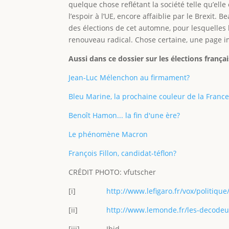
quelque chose reflétant la société telle qu’elle
l’espoir à l’UE, encore affaiblie par le Brexit
des élections de cet automne, pour lesquelles
renouveau radical. Chose certaine, une page im
Aussi dans ce dossier sur les élections françai
Jean-Luc Mélenchon au firmament?
Bleu Marine, la prochaine couleur de la France
Benoît Hamon... la fin d'une ère?
Le phénomène Macron
François Fillon, candidat-téflon?
CRÉDIT PHOTO: vfutscher
[i]
http://www.lefigaro.fr/vox/politiq
[ii]
http://www.lemonde.fr/les-decodeurs
[iii] Ibid.