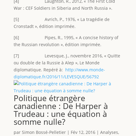
[4] Laughton, R., 2012, « The First Cold
War : CEF Soldiers in Siberia and North Russia ».
[5] Avrich, P., 1976, « La tragédie de
Cronstadt », édition imprimée.
[6] Pipes, R., 1995, « A concise history of
the Russian revolution », édition imprimée.
[7] Levesque, J., novembre 2016, « Quitte
ou double de la Russie à Alep », Le Monde
diplomatique. Repéré à:
http://www.monde-
diplomatique.fr/2016/11/LEVESQUE/56792
Politique étrangère
canadienne : De Harper à
Trudeau : une équation à
somme nulle?
par
Simon Bossé-Pelletier
|
Fév 12, 2016
|
Analyses
,