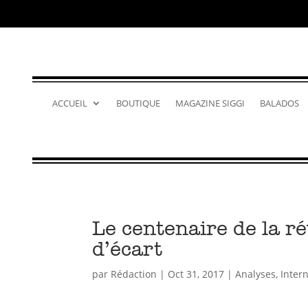
ACCUEIL
BOUTIQUE
MAGAZINE SIGGI
BALADOS
Le centenaire de la ré
d’écart
par
Rédaction
|
Oct 31, 2017
|
Analyses
,
Inter