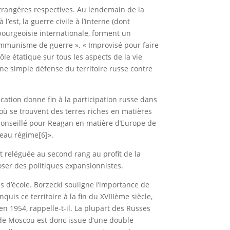
étrangères respectives. Au lendemain de la
est, la guerre civile à l’interne (dont
bourgeoisie internationale, forment un
communisme de guerre ». « Improvisé pour faire
ôle étatique sur tous les aspects de la vie
une simple défense du territoire russe contre
fication donne fin à la participation russe dans
 où se trouvent des terres riches en matières
s, conseillé pour Reagan en matière d’Europe de
veau régime[6]».
t reléguée au second rang au profit de la
’oser des politiques expansionnistes.
 d’école. Borzecki souligne l’importance de
uis ce territoire à la fin du XVIIIème siècle,
 en 1954, rappelle-t-il. La plupart des Russes
e de Moscou est donc issue d’une double