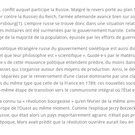
 conflit auquel participe la Russie. Malgré le revers porté au plan S
r contre la Russie) du Reich, l’armée allemande avance bien sur son 
ersbourg[1]. L’empire russe se trouve donc dans une situation rela
ces militaires ont été surmenées par le gouvernement tsariste. Celle
ge de la majorité de la population, épuisée par les efforts de guerr
 politique étrangère russe du gouvernement soviétique est aussi d
t que leur philosophie est « scientifique ». Guidé·e·s par le matéria
ne·s de cette mouvance politique entendent prédire, du moins dans se
 classes qui s’organise autour des moyens de production. Ainsi, le 
t séparées par le renversement d’une classe dominante par une cla
ons du même type que celle de la France en 1789; ces nouvelles soc
le-même étape de transition vers le communisme intégral où l’État e
n’a connu sa « révolution bourgeoise » qu’en février de la même ann
rope de l’Ouest au même moment. Comme l’explique Jerzy Borzecki, 
a Russie, qui était alors un pays majoritairement agraire, n’était pas
son époque, Marx avait prédit que la révolution ouvrière aurait lieu