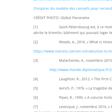
S’inspirer du modèle des conseils pour reconstr
CRÉDIT PHOTO: Global Panorama
[1] Saint-Pétersbourg est, à ce moment, la c
abrite le Kremlin, bâtiment qui pouvait loger
[2] Woods, A., 2016, « What is Historical 
https://www.marxist.com/an-introduction-to-hi
[3] Malachenko, A., novembre 2015, « Le 
http://www.monde-diplomatique.fr
[4] Laughton, R., 2012, « The First Cold W
[5] Avrich, P., 1976, « La tragédie de Cr
[6] Pipes, R., 1995, « A concise history o
[7] Levesque, J., novembre 2016, « Quitte