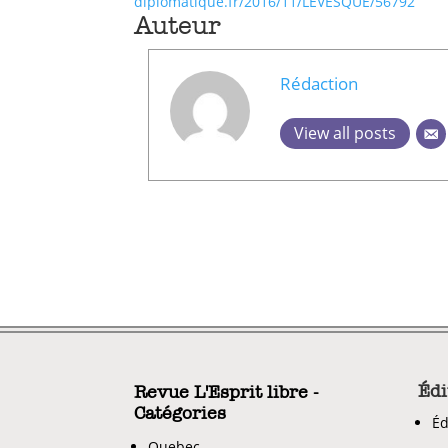
diplomatique.fr/2016/11/LEVESQUE/56792
Auteur
Rédaction
View all posts
Édi
Revue L'Esprit libre -
Catégories
Éd
Quebec