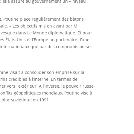
part, elle assure au gouvernement un « niveau
t, Poutine place régulièrement des bâtons
nale. « Les objectifs mis en avant par M.
 Levesque dans Le Monde diplomatique. Et pour
es États-Unis et l’Europe un partenaire d’une
es internationaux que par des compromis où ses
énine visait à consolider son emprise sur la
mis crédibles à l’interne. En termes de
r vers l’extérieur. À l’inverse, le pouvoir russe
onflits géopolitiques mondiaux, Poutine vise à
 bloc soviétique en 1991.