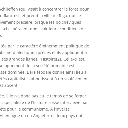
chlieffen (qui visait à concentrer la force pour
flanc est, et prend la ville de Riga, qui se
tivement précaire lorsque les bolchéviques
s-ci espéraient donc voir leurs conditions de
e.
ictée par le caractère éminemment politique de
lisme-dialectique, qu’elles et ils appliquent à
s grandes lignes, l’Histoire[2]. Celle-ci est,
développement de la société humaine est
sse dominée. L’ère féodale donne ainsi lieu à
iétés capitalistes aboutissent à un soulèvement
st absent.
ée. Elle n’a donc pas eu le temps de se forger
spécialiste de l’histoire russe interviewé par
 prête pour le communisme. À l’inverse,
 en Allemagne ou en Angleterre, deux pays qui