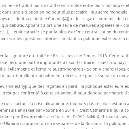
énine se traduit par une différence notée entre leurs politiques 
dans une situation on ne peut plus précaire : la guerre mondiale à l’
ays occidentaux, dont le Canada[4]), et les regards ennemis de la 
ste qui débute. Apparaît alors une série de mesures appelées le « 
 […], il était caractérisé par la plus extrême centralisation du contr
ent sur les questions internes, limitant sa politique extérieure à 
er la signature du traité de Brest-Litovsk le 3 mars 1918. Cette rati
sie perd une partie importante de son territoire : l’ouest du pays,
’Italie, l’Allemagne et l’empire austro-hongrois). Selon Richard Pipe
e cette paix humiliante, absolument nécessaire pour la survie du nou
visme est typique des régimes en péril : la politique extérieure es
e, n’est pas confronté à cette situation. Il peut donc se permettre d
sse actuel, la crise ukrainienne, toujours pas résolue, est un cas
éninsule annexée par Poutine en 2014. « C’est Catherine II qui a conq
Ukraine par [l’ex-premier secrétaire de l’URSS, Nikita] Khrouchtchev
de l’Ukraine n’auraient dû être séparées de la Russie ». La politiqu