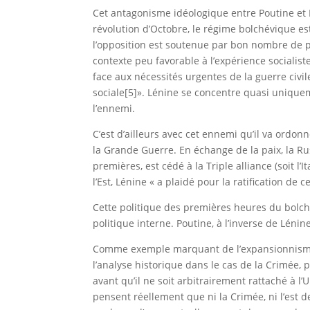
Cet antagonisme idéologique entre Poutine et L
révolution d’Octobre, le régime bolchévique est 
l’opposition est soutenue par bon nombre de p
contexte peu favorable à l’expérience sociali
face aux nécessités urgentes de la guerre civile
sociale[5]». Lénine se concentre quasi uniquem
l’ennemi.
C’est d’ailleurs avec cet ennemi qu’il va ordonn
la Grande Guerre. En échange de la paix, la Rus
premières, est cédé à la Triple alliance (soit l
l’Est, Lénine « a plaidé pour la ratification d
Cette politique des premières heures du bolché
politique interne. Poutine, à l’inverse de Lénin
Comme exemple marquant de l’expansionnisme ru
l’analyse historique dans le cas de la Crimée, p
avant qu’il ne soit arbitrairement rattaché à l’
pensent réellement que ni la Crimée, ni l’est 