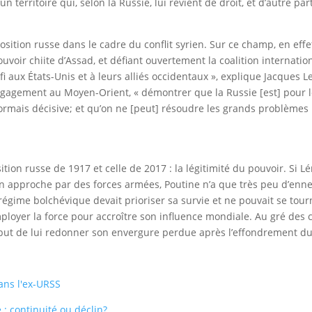
n territoire qui, selon la Russie, lui revient de droit, et d’autre 
ition russe dans le cadre du conflit syrien. Sur ce champ, en effe
pouvoir chiite d’Assad, et défiant ouvertement la coalition internatio
i aux États-Unis et à leurs alliés occidentaux », explique Jacques
ngagement au Moyen-Orient, « démontrer que la Russie [est] pour l
ésormais décisive; et qu’on ne [peut] résoudre les grands problèm
tion russe de 1917 et celle de 2017 : la légitimité du pouvoir. Si L
on approche par des forces armées, Poutine n’a que très peu d’enne
régime bolchévique devait prioriser sa survie et ne pouvait se tourne
loyer la force pour accroître son influence mondiale. Au gré des c
but de lui redonner son envergure perdue après l’effondrement du
dans l'ex-URSS
 continuité ou déclin?