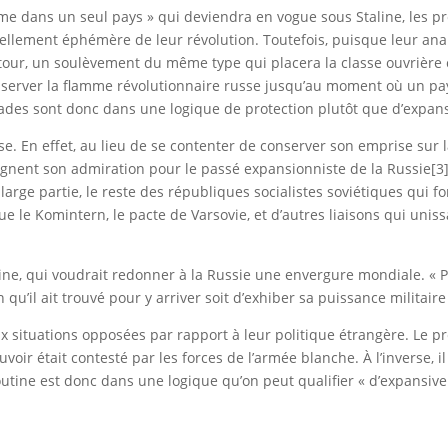
isme dans un seul pays » qui deviendra en vogue sous Staline, les 
llement éphémère de leur révolution. Toutefois, puisque leur analyse
r tour, un soulèvement du même type qui placera la classe ouvrière
nserver la flamme révolutionnaire russe jusqu’au moment où un pays
rades sont donc dans une logique de protection plutôt que d’expan
erse. En effet, au lieu de se contenter de conserver son emprise sur 
ignent son admiration pour le passé expansionniste de la Russie[3].
large partie, le reste des républiques socialistes soviétiques qui f
que le Komintern, le pacte de Varsovie, et d’autres liaisons qui u
ne, qui voudrait redonner à la Russie une envergure mondiale. « 
qu’il ait trouvé pour y arriver soit d’exhiber sa puissance militaire
 situations opposées par rapport à leur politique étrangère. Le pre
ir était contesté par les forces de l’armée blanche. À l’inverse, i
utine est donc dans une logique qu’on peut qualifier « d’expansive 