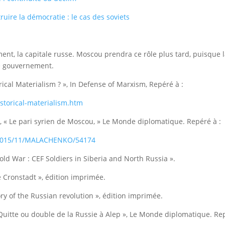
uire la démocratie : le cas des soviets
apitale russe. Moscou prendra ce rôle plus tard, puisque la vill
 le gouvernement.
Materialism ? », In Defense of Marxism, Repéré à :
storical-materialism.htm
pari syrien de Moscou, » Le Monde diplomatique. Repéré à :
/2015/11/MALACHENKO/54174
ar : CEF Soldiers in Siberia and North Russia ».
onstadt », édition imprimée.
f the Russian revolution », édition imprimée.
 ou double de la Russie à Alep », Le Monde diplomatique. Re