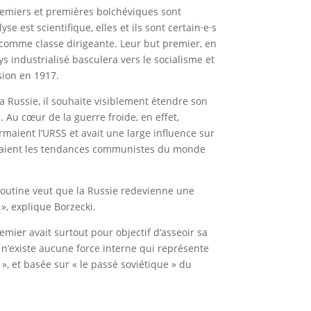
premiers et premières bolchéviques sont
 est scientifique, elles et ils sont certain·e·s
 comme classe dirigeante. Leur but premier, en
 industrialisé basculera vers le socialisme et
sion en 1917.
la Russie, il souhaite visiblement étendre son
 Au cœur de la guerre froide, en effet,
ormaient l’URSS et avait une large influence sur
nissaient les tendances communistes du monde
Poutine veut que la Russie redevienne une
 », explique Borzecki.
mier avait surtout pour objectif d’asseoir sa
l n’existe aucune force interne qui représente
», et basée sur « le passé soviétique » du