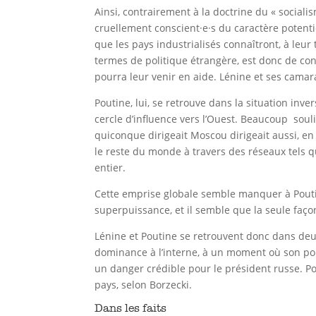
Ainsi, contrairement à la doctrine du « social
cruellement conscient·e·s du caractère potentie
que les pays industrialisés connaîtront, à leu
termes de politique étrangère, est donc de co
pourra leur venir en aide. Lénine et ses cama
Poutine, lui, se retrouve dans la situation inv
cercle d’influence vers l’Ouest. Beaucoup soul
quiconque dirigeait Moscou dirigeait aussi, en 
le reste du monde à travers des réseaux tels 
entier.
Cette emprise globale semble manquer à Pouti
superpuissance, et il semble que la seule façon 
Lénine et Poutine se retrouvent donc dans deux
dominance à l’interne, à un moment où son pouvo
un danger crédible pour le président russe. Po
pays, selon Borzecki.
Dans les faits