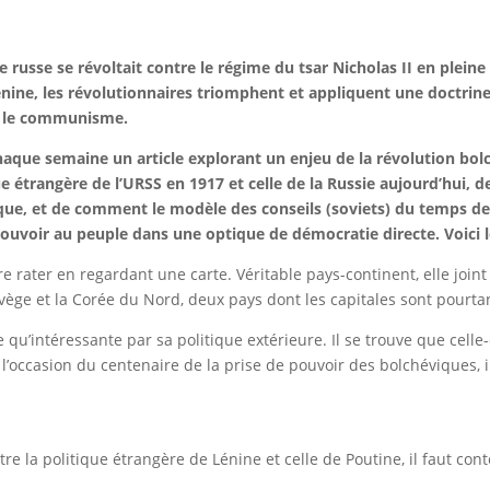
le russe se révoltait contre le régime du tsar Nicholas II en plei
Lénine, les révolutionnaires triomphent et appliquent une doctrine
s : le communisme.
que semaine un article explorant un enjeu de la révolution bolché
étrangère de l’URSS en 1917 et celle de la Russie aujourd’hui, des
, et de comment le modèle des conseils (soviets) du temps de l
oir au peuple dans une optique de démocratie directe. Voici le t
 rater en regardant une carte. Véritable pays-continent, elle joint l
orvège et la Corée du Nord, deux pays dont les capitales sont pourt
re qu’intéressante par sa politique extérieure. Il se trouve que cell
l’occasion du centenaire de la prise de pouvoir des bolchéviques, i
e la politique étrangère de Lénine et celle de Poutine, il faut con