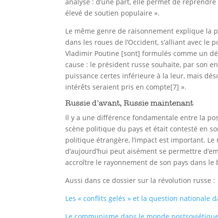
analyse : d’une part, elle permet de reprendre u
élevé de soutien populaire ».
Le même genre de raisonnement explique la pos
dans les roues de l’Occident, s’alliant avec le 
Vladimir Poutine [sont] formulés comme un déf
cause : le président russe souhaite, par son e
puissance certes inférieure à la leur, mais d
intérêts seraient pris en compte[7] ».
Russie d’avant, Russie maintenant
Il y a une différence fondamentale entre la posi
scène politique du pays et était contesté en s
politique étrangère, l’impact est important. Le 
d’aujourd’hui peut aisément se permettre d’emp
accroître le rayonnement de son pays dans le 
Aussi dans ce dossier sur la révolution russe :
Les « conflits gelés » et la question nationale 
Le communisme dans le monde postsoviétique :