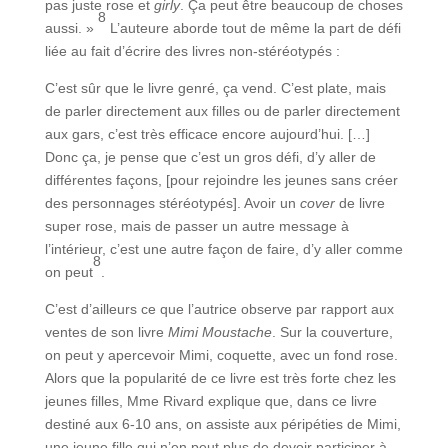
pas juste rose et
girly
. Ça peut être beaucoup de choses
8
aussi. »
L’auteure aborde tout de même la part de défi
liée au fait d’écrire des livres non-stéréotypés :
C’est sûr que le livre genré, ça vend. C’est plate, mais
de parler directement aux filles ou de parler directement
aux gars, c’est très efficace encore aujourd’hui. […]
Donc ça, je pense que c’est un gros défi, d’y aller de
différentes façons, [pour rejoindre les jeunes sans créer
des personnages stéréotypés]. Avoir un
cover
de livre
super rose, mais de passer un autre message à
l’intérieur, c’est une autre façon de faire, d’y aller comme
8
on peut
.
C’est d’ailleurs ce que l’autrice observe par rapport aux
ventes de son livre
Mimi Moustache
. Sur la couverture,
on peut y apercevoir Mimi, coquette, avec un fond rose.
Alors que la popularité de ce livre est très forte chez les
jeunes filles, Mme Rivard explique que, dans ce livre
destiné aux 6-10 ans, on assiste aux péripéties de Mimi,
une jeune fille qui n’en peut plus de devoir participer à