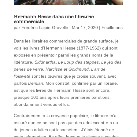
Hermann Hesse dans une librairie
commerciale
par
Frédéric Lajoie-Gravelle
|
Mar 17, 2020
|
Feuilletons
Dans les librairies commerciales de grande surface, je
vois les livres d’Hermann Hesse (1877-1962) qui sont
exposés en présentoir parmi les grands noms de la
littérature.
Siddhartha
,
Le Loup des steppes
,
Le jeu des
perles de verre
,
Narcisse et Goldmund
,
L’art de
l’oisiveté
sont les œuvres que je croise souvent, avec
parfois
Demian
. Mon constat, confirmé par un libraire,
est que les livres de Hermann Hesse sont encore,
presque 100 ans après leurs premières parutions,
abondamment vendus et lus.
Contrairement à la croyance populaire, le libraire m’a
assuré que ce ne sont pas que des adolescent·e·s ou
de jeunes adultes qui lesachètent. J’étais étonné de
cette information. En effet, lorsque je discute avec des