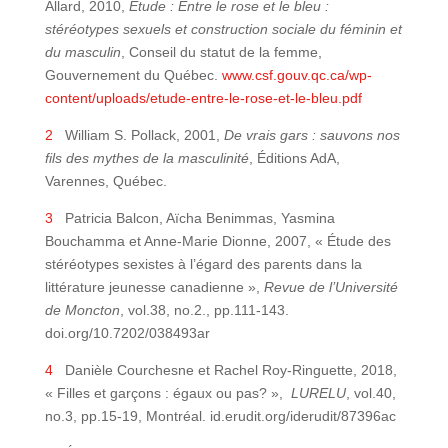
Allard, 2010,
Étude : Entre le rose et le bleu :
stéréotypes sexuels et construction sociale du féminin et
du masculin
, Conseil du statut de la femme,
Gouvernement du Québec.
www.csf.gouv.qc.ca/wp-
content/uploads/etude-entre-le-rose-et-le-bleu.pdf
2
William S. Pollack, 2001,
De vrais gars : sauvons nos
fils des mythes de la masculinité
, Éditions AdA,
Varennes, Québec.
3
Patricia Balcon, Aïcha Benimmas, Yasmina
Bouchamma et Anne-Marie Dionne, 2007, « Étude des
stéréotypes sexistes à l’égard des parents dans la
littérature jeunesse canadienne »,
Revue de l’Université
de Moncton
, vol.38, no.2., pp.111-143.
doi.org/10.7202/038493ar
4
Danièle Courchesne et Rachel Roy-Ringuette, 2018,
« Filles et garçons : égaux ou pas? »,
LURELU
, vol.40,
no.3, pp.15-19, Montréal. id.erudit.org/iderudit/87396ac