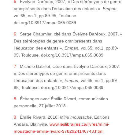
5
Évelyne Daréoux, 2007, « Des stéréotypes de genre
omniprésents dans l’éducation des enfants ».
Empan
,
vol.65, no.1, pp.89-95, Toulouse.
doi.org/10.3917/empa.065.0089
6
Serge Chaumier, cité dans Évelyne Daréoux, 2007. «
Des stéréotypes de genre omniprésents dans
l’éducation des enfants »,
Empan,
vol.65, no.1, pp.89-
95, Toulouse. doi.org/10.3917/empa.065.0089
7
Michèle Babillot, citée dans Évelyne Daréoux, 2007.
« Des stéréotypes de genre omniprésents dans
l’éducation des enfants »,
Empan,
vol.65, no.1, pp.89-
95, Toulouse. doi.org/10.3917/empa.065.0089
8
Échanges avec Émilie Rivard, communication
personnelle, 27 juillet 2018.
9
Émilie Rivard, 2018,
Mimi moustache
, Éditions
Andara, Blainville.
www.leslibraires.ca/livres/mimi-
moustache-emilie-rivard-9782924146743.html