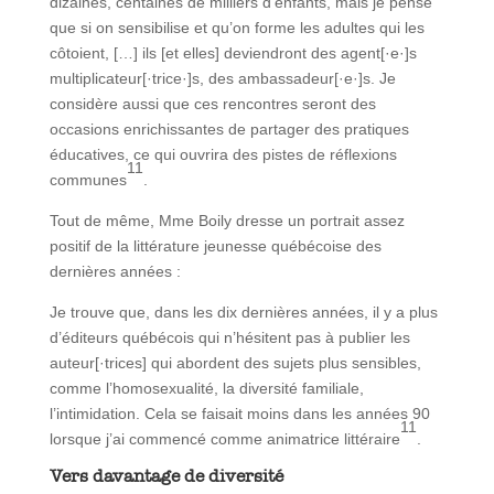
dizaines, centaines de milliers d’enfants, mais je pense
que si on sensibilise et qu’on forme les adultes qui les
côtoient, […] ils [et elles] deviendront des agent[·e·]s
multiplicateur[·trice·]s, des ambassadeur[·e·]s. Je
considère aussi que ces rencontres seront des
occasions enrichissantes de partager des pratiques
éducatives, ce qui ouvrira des pistes de réflexions
11
communes
.
Tout de même, Mme Boily dresse un portrait assez
positif de la littérature jeunesse québécoise des
dernières années :
Je trouve que, dans les dix dernières années, il y a plus
d’éditeurs québécois qui n’hésitent pas à publier les
auteur[·trices] qui abordent des sujets plus sensibles,
comme l’homosexualité, la diversité familiale,
l’intimidation. Cela se faisait moins dans les années 90
11
lorsque j’ai commencé comme animatrice littéraire
.
Vers davantage de diversité