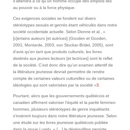
s’attendra à ce qu’un homme occupe des emplois liés
au pouvoir ou à la force physique.
Ces exigences sociales se fondent sur divers
stéréotypes sexués et genrés étant véhiculés dans notre
société occidentale actuelle. Selon Dionne et al., «
[c]ertains auteurs [et autrices] (Gooden et Gooden,
2001; Montarde, 2003; von Stockar-Bridel, 2005), sont
d’avis qu’en tant que produits culturels, les livres
destinés aux jeunes lecteurs [et lectrices] sont le reflet
de la société. C’est donc dire qu’un examen attentif de
la littérature jeunesse devrait permettre de rendre
compte de certaines valeurs culturelles ou de certaines
idéologies qui sont valorisées par la société »
3
.
Pourtant, alors que les gouvernements québécois et
canadien affirment valoriser l’équité et la parité femmes-
hommes, plusieurs stéréotypes de genre inquiétants
s’insèrent toujours dans notre littérature jeunesse. Selon
une étude sur les livres jeunesse québécois publiée
dans la revue
Lurelu
, « […] le déséquilibre persiste