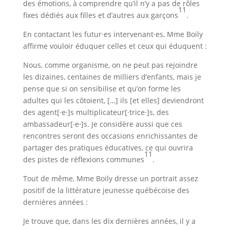
des émotions, à comprendre qu’il n’y a pas de rôles
11
fixes dédiés aux filles et d’autres aux garçons
.
En contactant les futur·es intervenant·es, Mme Boily
affirme vouloir éduquer celles et ceux qui éduquent :
Nous, comme organisme, on ne peut pas rejoindre
les dizaines, centaines de milliers d’enfants, mais je
pense que si on sensibilise et qu’on forme les
adultes qui les côtoient, […] ils [et elles] deviendront
des agent[·e·]s multiplicateur[·trice·]s, des
ambassadeur[·e·]s. Je considère aussi que ces
rencontres seront des occasions enrichissantes de
partager des pratiques éducatives, ce qui ouvrira
11
des pistes de réflexions communes
.
Tout de même, Mme Boily dresse un portrait assez
positif de la littérature jeunesse québécoise des
dernières années :
Je trouve que, dans les dix dernières années, il y a