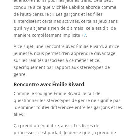
et encore moins pour les jeunes trans. Cela peut
conduire à ce que Michèle Babillot aborde comme
de l’auto-censure : « Les garçons et les filles
s’interdis
s
ent certaines activités, certains jeux sans
qu’il n’y ait jamais rien de dit mais [cela est dit] de
manière complètement implicite »
7
.
À ce sujet, une rencontre avec Émilie Rivard, autrice
jeunesse, nous permet d’en apprendre davantage
sur les réalités associées à ce métier et ce,
spécifiquement par rapport aux stéréotypes de
genre.
Rencontre avec Émilie Rivard
Comme le souligne Émilie Rivard, le fait de
questionner les stéréotypes de genre ne signifie pas
d’éliminer toute
s
différence
s
entre les garçons et les
filles :
Ça prend un équilibre, aussi. Les livres de
princesses, c’est parfait. Je pense que ça prend de