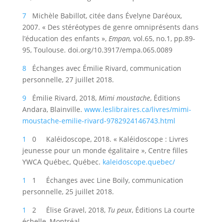
7
Michèle Babillot, citée dans Évelyne Daréoux,
2007. « Des stéréotypes de genre omniprésents dans
l’éducation des enfants »,
Empan,
vol.65, no.1, pp.89-
95, Toulouse. doi.org/10.3917/empa.065.0089
8
Échanges avec Émilie Rivard, communication
personnelle, 27 juillet 2018.
9
Émilie Rivard, 2018,
Mimi moustache
, Éditions
Andara, Blainville.
www.leslibraires.ca/livres/mimi-
moustache-emilie-rivard-9782924146743.html
1
0 Kaléidoscope, 2018. « Kaléidoscope : Livres
jeunesse pour un monde égalitaire », Centre filles
YWCA Québec, Québec.
kaleidoscope.quebec/
1
1 Échanges avec Line Boily, communication
personnelle, 25 juillet 2018.
1
2 Élise Gravel, 2018,
Tu peux
, Éditions La courte
échelle, Montréal.