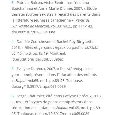
3
Patricia Balcon, Aïcha Benimmas, Yasmina
Bouchamma et Anne-Marie Dionne, 2007, « Étude
des stéréotypes sexistes à l’égard des parents dans
la littérature jeunesse canadienne »,
Revue de
l’Université de Moncton
, vol.38, no.2., pp.111-143.
doi.org/10.7202/038493ar
4
Danièle Courchesne et Rachel Roy-Ringuette,
2018, « Filles et garçons : égaux ou pas? »,
LURELU
,
vol.40, no.3, pp.15-19, Montréal.
id.erudit.org/iderudit/87396ac
5
Évelyne Daréoux, 2007, « Des stéréotypes de
genre omniprésents dans l’éducation des enfants
».
Empan
, vol.65, no.1, pp.89-95, Toulouse.
doi.org/10.3917/empa.065.0089
6
Serge Chaumier, cité dans Évelyne Daréoux, 2007.
« Des stéréotypes de genre omniprésents dans
l’éducation des enfants »,
Empan,
vol.65, no.1, pp.89-
95, Toulouse. doi.org/10.3917/empa.065.0089