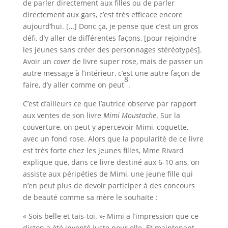
de parler directement aux filles ou de parler
directement aux gars, c’est très efficace encore
aujourd’hui. […] Donc ça, je pense que c’est un gros
défi, d’y aller de différentes façons, [pour rejoindre
les jeunes sans créer des personnages stéréotypés].
Avoir un
cover
de livre super rose, mais de passer un
autre message à l’intérieur, c’est une autre façon de
8
faire, d’y aller comme on peut
.
C’est d’ailleurs ce que l’autrice observe par rapport
aux ventes de son livre
Mimi Moustache
. Sur la
couverture, on peut y apercevoir Mimi, coquette,
avec un fond rose. Alors que la popularité de ce livre
est très forte chez les jeunes filles, Mme Rivard
explique que, dans ce livre destiné aux 6-10 ans, on
assiste aux péripéties de Mimi, une jeune fille qui
n’en peut plus de devoir participer à des concours
de beauté comme sa mère le souhaite :
« Sois belle et tais-toi
.
»
.
Mimi a l’impression que ce
dicton a été inventé juste pour elle. Et maintenant,