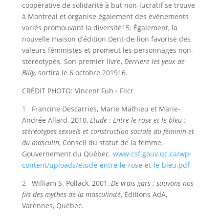
coopérative de solidarité à but non-lucratif se trouve
à Montréal et organise également des événements
variés promouvant la diversité
1
5. Également, la
nouvelle maison d’édition Dent-de-lion favorise des
valeurs féministes et promeut les personnages non-
stéréotypés. Son premier livre,
Derrière les yeux de
Billy,
sortira le 6 octobre 2019
1
6.
CRÉDIT PHOTO: Vincent Fuh - Flicr
1
Francine Descarries, Marie Mathieu et Marie-
Andrée Allard, 2010,
Étude : Entre le rose et le bleu :
stéréotypes sexuels et construction sociale du féminin et
du masculin
, Conseil du statut de la femme,
Gouvernement du Québec.
www.csf.gouv.qc.ca/wp-
content/uploads/etude-entre-le-rose-et-le-bleu.pdf
2
William S. Pollack, 2001,
De vrais gars : sauvons nos
fils des mythes de la masculinité
, Éditions AdA,
Varennes, Québec.