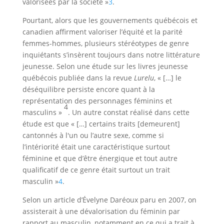
valorisées par la société »
3
.
Pourtant, alors que les gouvernements québécois et
canadien affirment valoriser l’équité et la parité
femmes-hommes, plusieurs stéréotypes de genre
inquiétants s’insèrent toujours dans notre littérature
jeunesse. Selon une étude sur les livres jeunesse
québécois publiée dans la revue
Lurelu
, « […] le
déséquilibre persiste encore quant à la
représentation des personnages féminins et
4
masculins »
. Un autre constat réalisé dans cette
étude est que « […] certains traits [demeurent]
cantonnés à l'un ou l’autre sexe, comme si
l’intériorité était une caractéristique surtout
féminine et que d’être énergique et tout autre
qualificatif de ce genre était surtout un trait
masculin »
4
.
Selon un article d’Évelyne Daréoux paru en 2007, on
assisterait à une dévalorisation du féminin par
rapport au masculin, notamment en ce qui a trait à