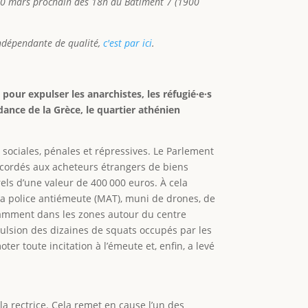
 10 mars prochain dès 18h au Bâtiment 7 (1900
ndépendante de qualité,
c'est par ici
.
our expulser les anarchistes, les réfugié·e·s
ance de la Grèce, le quartier athénien
sociales, pénales et répressives. Le Parlement
ccordés aux acheteurs étrangers de biens
els d’une valeur de 400 000 euros. À cela
 la police antiémeute (MAT), muni de drones, de
stamment dans les zones autour du centre
xpulsion des dizaines de squats occupés par les
er toute incitation à l’émeute et, enfin, a levé
 la rectrice. Cela remet en cause l’un des