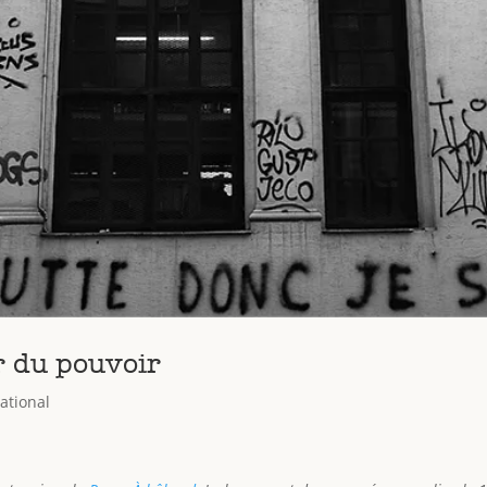
r du pouvoir
ational