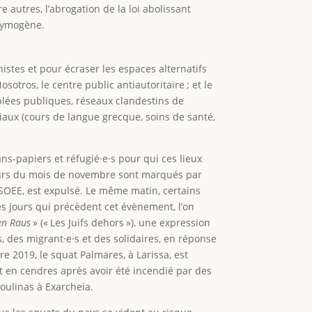
 autres, l’abrogation de la loi abolissant
crymogène.
stes et pour écraser les espaces alternatifs
otros, le centre public antiautoritaire ; et le
blées publiques, réseaux clandestins de
ciaux (cours de langue grecque, soins de santé,
ns-papiers et réfugié·e·s pour qui ces lieux
jours du mois de novembre sont marqués par
ASOEE, est expulsé. Le même matin, certains
s jours qui précèdent cet évènement, l’on
en Raus
» (« Les Juifs dehors »), une expression
, des migrant·e·s et des solidaires, en réponse
e 2019, le squat Palmares, à Larissa, est
it en cendres après avoir été incendié par des
oulinas à Exarcheia.