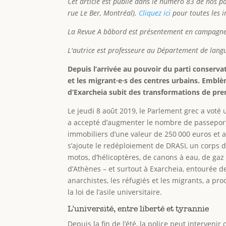
Cet article est publié dans le numéro 83 de nos p
rue Le Ber, Montréal).
Cliquez ici
pour toutes les 
La Revue A bâbord est présentement en campagne 
L'autrice est professeure au Département de langu
Depuis l’arrivée au pouvoir du parti conserva
et les migrant·e·s des centres urbains. Embl
d’Exarcheia subit des transformations de pre
Le jeudi 8 août 2019, le Parlement grec a vot
a accepté d’augmenter le nombre de passeport
immobiliers d’une valeur de 250 000 euros et a
s’ajoute le redéploiement de DRASI, un corps d
motos, d’hélicoptères, de canons à eau, de ga
d’Athènes – et surtout à Exarcheia, entourée de
anarchistes, les réfugiés et les migrants, a pr
la loi de l’asile universitaire.
L’université, entre liberté et tyrannie
Depuis la fin de l’été, la police peut interveni