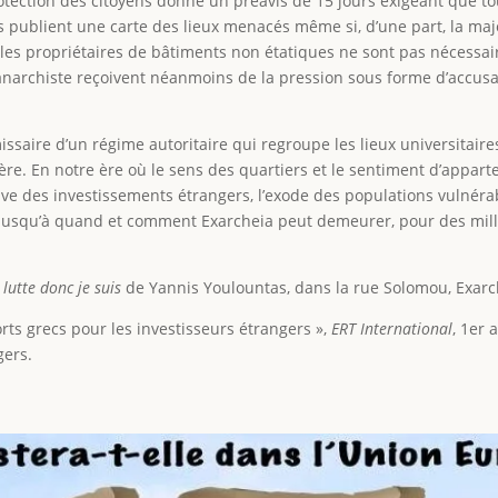
rotection des citoyens donne un préavis de 15 jours exigeant que t
as publient une carte des lieux menacés même si, d’une part, la maj
t, les propriétaires de bâtiments non étatiques ne sont pas nécess
e anarchiste reçoivent néanmoins de la pression sous forme d’accusa
saire d’un régime autoritaire qui regroupe les lieux universitaires
cière. En notre ère où le sens des quartiers et le sentiment d’appar
ive des investissements étrangers, l’exode des populations vulnérab
r jusqu’à quand et comment Exarcheia peut demeurer, pour des mill
 lutte donc je suis
de Yannis Youlountas, dans la rue Solomou, Exarc
ports grecs pour les investisseurs étrangers »,
ERT International
, 1er 
gers.