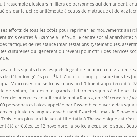
nsuit rassemble plusieurs milliers de personnes qui demandent, entre
taqué·e·s par la police antiémeute à coups de matraque et de gaz la
ses efforts de tous les côtés pour réprimer les mouvements anarchi
 trois centres à Exarcheia : K*VOX, le centre social anarchiste ; Nos
des tactiques de résistance (manifestations systématiques, assem
ités culturelles qui génèrent du revenu pour offrir des services so
ique.
n visant les squats dans lesquels logent de nombreux migrant·e·s sa
 de détention gérés par l’État. Coup sur coup, presque tous les 
 squat Vancouver, qui se trouve dans un bâtiment appartenant à l’
e de Notara, l’un des plus grands et derniers squats à Athènes. Le
er des menaces en utilisant le mot « Raus », en référence à «
Jud
 000 personnes est alors appelée par l’assemblée ouverte des squats
nsons en plusieurs langues envahissent Exarcheia, mais le 5 novembr
Trois jours plus tard, le squat Libertatia à Thessalonique est rédu
nt été arrêtées. Le 12 novembre, la police a expulsé le squat Boub