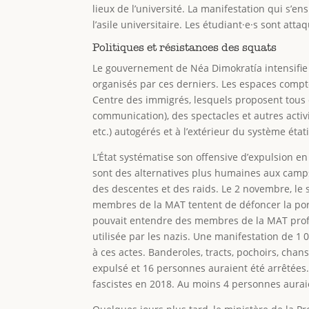
lieux de l’université. La manifestation qui s’e
l’asile universitaire. Les étudiant·e·s sont at
Politiques et résistances des squats
Le gouvernement de Néa Dimokratía intensifie 
organisés par ces derniers. Les espaces comptent
Centre des immigrés, lesquels proposent tous 
communication), des spectacles et autres activ
etc.) autogérés et à l’extérieur du système état
L’État systématise son offensive d’expulsion e
sont des alternatives plus humaines aux camps
des descentes et des raids. Le 2 novembre, le
membres de la MAT tentent de défoncer la port
pouvait entendre des membres de la MAT profér
utilisée par les nazis. Une manifestation de 1
à ces actes. Banderoles, tracts, pochoirs, cha
expulsé et 16 personnes auraient été arrêtées. 
fascistes en 2018. Au moins 4 personnes auraie