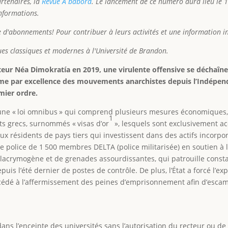
artenaires, la
Revue À bâbord
. Le lancement de ce numéro aura lieu le
informations.
d'abonnements! Pour contribuer à leurs activités et une information i
es classiques et modernes à l'Université de Brandon.
teur Néa Dimokratía en 2019, une virulente offensive se déchaîne p
ème par excellence des mouvements anarchistes depuis l’Indépend
mier ordre.
é une « loi omnibus » qui comprend plusieurs mesures économiques, 
1
s grecs, surnommés « visas d’or
», lesquels sont exclusivement a
ux résidents de pays tiers qui investissent dans des actifs incorpor
e police de 1 500 membres DELTA (police militarisée) en soutien à
z lacrymogène et de grenades assourdissantes, qui patrouille con
puis l’été dernier de postes de contrôle. De plus, l’État a forcé l’e
océdé à l’affermissement des peines d’emprisonnement afin d’escamot
r dans l’enceinte des universités sans l’autorisation du recteur ou de