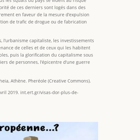
ous les squats du pays se vident au risque
orité de ces derniers sont logés dans des
airement en faveur de la mesure d’expulsion
tion de trafic de drogue ou de fabrication
, l’urbanisme capitaliste, les investissements
tenance de celles et de ceux qui les habitent
les, puis la glorification du capitalisme sous
iers de personnes, l’épicentre d’une guerre
heia, Athène. Pheréole (Creative Commons).
avril 2019. int.ert.gr/visas-dor-plus-de-