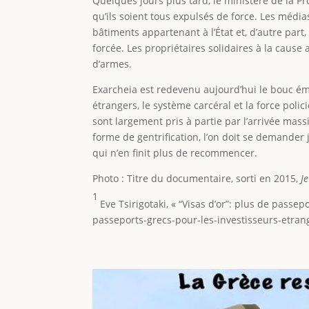
Quelques jours plus tard, le ministère de la P
qu’ils soient tous expulsés de force. Les médi
bâtiments appartenant à l’État et, d’autre par
forcée. Les propriétaires solidaires à la caus
d’armes.
Exarcheia est redevenu aujourd’hui le bouc émis
étrangers, le système carcéral et la force poli
sont largement pris à partie par l’arrivée mass
forme de gentrification, l’on doit se demande
qui n’en finit plus de recommencer.
Photo : Titre du documentaire, sorti en 2015,
Je
1
Eve Tsirigotaki, « “Visas d’or”: plus de passe
passeports-grecs-pour-les-investisseurs-etran