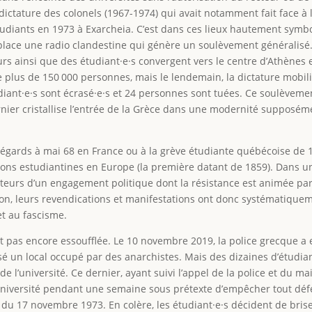
 dictature des colonels (1967-1974) qui avait notamment fait face à 
tudiants en 1973 à Exarcheia. C’est dans ces lieux hautement symbol
lace une radio clandestine qui génère un soulèvement généralisé. De
teurs ainsi que des étudiant·e·s convergent vers le centre d’Athènes 
lus de 150 000 personnes, mais le lendemain, la dictature mobilis
udiant·e·s sont écrasé·e·s et 24 personnes sont tuées. Ce soulèvem
dernier cristallise l’entrée de la Grèce dans une modernité supposéme
gards à mai 68 en France ou à la grève étudiante québécoise de 196
tions estudiantines en Europe (la première datant de 1859). Dans u
cteurs d’un engagement politique dont la résistance est animée par le
on, leurs revendications et manifestations ont donc systématique
et au fascisme.
est pas encore essoufflée. Le 10 novembre 2019, la police grecque a
sé un local occupé par des anarchistes. Mais des dizaines d’étud
de l’université. Ce dernier, ayant suivi l’appel de la police et du 
’université pendant une semaine sous prétexte d’empêcher tout déf
du 17 novembre 1973. En colère, les étudiant·e·s décident de brise