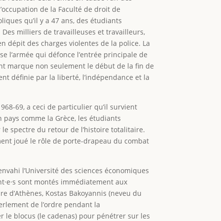
l’occupation de la Faculté de droit de
iques qu’il y a 47 ans, des étudiants
s milliers de travailleuses et travailleurs,
en dépit des charges violentes de la police. La
e l’armée qui défonce l’entrée principale de
ent marque non seulement le début de la fin de
nt définie par la liberté, l’indépendance et la
8-69, a ceci de particulier qu’il survient
n pays comme la Grèce, les étudiants
 spectre du retour de l’histoire totalitaire.
ment joué le rôle de porte-drapeau du combat
 envahi l’Université des sciences économiques
iant·e·s sont montés immédiatement aux
maire d’Athènes, Kostas Bakoyannis (neveu du
erlement de l’ordre pendant la
r le blocus (le cadenas) pour pénétrer sur les