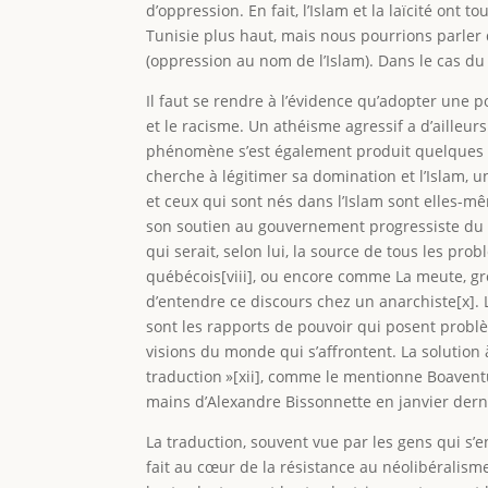
d’oppression. En fait, l’Islam et la laïcité on
Tunisie plus haut, mais nous pourrions parler 
(oppression au nom de l’Islam). Dans le cas 
Il faut se rendre à l’évidence qu’adopter une
et le racisme. Un athéisme agressif a d’aille
phénomène s’est également produit quelques déc
cherche à légitimer sa domination et l’Islam,
et ceux qui sont nés dans l’Islam sont elles-m
son soutien au gouvernement progressiste du Ku
qui serait, selon lui, la source de tous les p
québécois[viii], ou encore comme La meute, gro
d’entendre ce discours chez un anarchiste[x]. 
sont les rapports de pouvoir qui posent probl
visions du monde qui s’affrontent. La solution 
traduction »[xii], comme le mentionne Boaven
mains d’Alexandre Bissonnette en janvier dern
La traduction, souvent vue par les gens qui s’
fait au cœur de la résistance au néolibéralisme