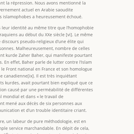
ivant la répression. Nous avons mentionné la
uvernement actuel en Arabie saoudite
ases islamophobes a heureusement échoué.
s leur identité au même titre que l’homophobie
raquiens au début du XXe siècle [vi]. Le même
 discours pseudo-religieux d’une élite qui
personnes. Malheureusement, nombre de celles
tant kurde Zaher Baher, qui manifeste pourtant
 En effet, Baher parle de lutter contre l’Islam
e le Front national en France et son homologue
canadienne[ix]. Il est très inquiétant
nts kurdes, avait pourtant bien expliqué que ce
tion causé par une perméabilité de différentes
 mondial et dans « le travail de
 ont mené aux décès de six personnes aux
ication et d’un trouble identitaire criant.
tre, un labeur de pure méthodologie, est en
imple service marchandable. En dépit de cela,