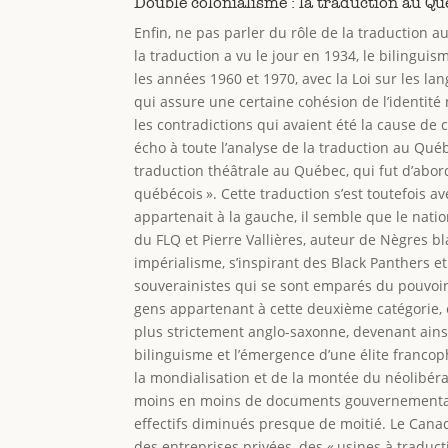
Double colonialisme : la traduction au Q
Enfin, ne pas parler du rôle de la traduction a
la traduction a vu le jour en 1934, le bilingu
les années 1960 et 1970, avec la Loi sur les lan
qui assure une certaine cohésion de l’identité n
les contradictions qui avaient été la cause de 
écho à toute l’analyse de la traduction au Québ
traduction théâtrale au Québec, qui fut d’abor
québécois ». Cette traduction s’est toutefois
appartenait à la gauche, il semble que le nati
du FLQ et Pierre Vallières, auteur de Nègres b
impérialisme, s’inspirant des Black Panthers e
souverainistes qui se sont emparés du pouvoir
gens appartenant à cette deuxième catégorie, et
plus strictement anglo-saxonne, devenant ains
bilinguisme et l’émergence d’une élite francop
la mondialisation et de la montée du néolibéral
moins en moins de documents gouvernementaux.
effectifs diminués presque de moitié. Le Canad
des entreprises privées, des « usines à traduct