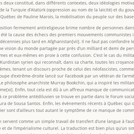
t tous deux constitué, dans différents contextes, deux idéologies mot
de la Turquie d’Atatürk (oppression au nom de la laïcité) et du go
du Québec de Pauline Marois, la mobilisation du peuple sur des b
 position fermement antireligieuse brime nombre de personnes dan
urs été la cause des échecs des premiers mouvements communistes i
ennies plus tard en Afghanistan[vii]. Il ne faut pas confondre le
 une vision du monde partagée par près d’un milliard et demi de 
êmes et eux-mêmes en proie à cette confusion. C’est le cas du mili
rdistan syrien qui reconnaît, dans sa charte, toutes les croyances.
roblèmes, tenant un discours proche de celui des néofascistes, comm
upe d’extrême-droite lancé sur Facebook par un vétéran de l’armée 
Le philosophe anarchiste Murray Bookchin, qui a inspiré les milita
ème[xi]. Enfin, tout cela est dû à un affreux manque de communica
à ce problème antédiluvien se trouve en partie dans le Forum social
tura de Sousa Santos. Enfin, les évènements récents à Québec qui
ier sont d’ailleurs tout autant le symptôme de ce manque de commun
en servent comme un simple travail de transfert d’une langue à l’au
 et de l’impérialisme culturel. La traduction est bien plus qu’un s