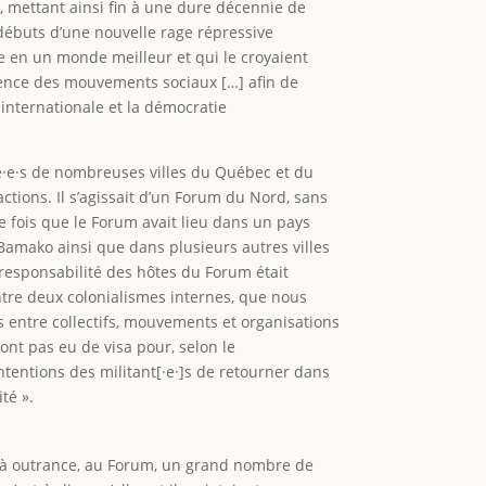
e, mettant ainsi fin à une dure décennie de
débuts d’une nouvelle rage répressive
re en un monde meilleur et qui le croyaient
rgence des mouvements sociaux […] afin de
 internationale et la démocratie
cé·e·s de nombreuses villes du Québec et du
ctions. Il s’agissait d’un Forum du Nord, sans
e fois que le Forum avait lieu dans un pays
 Bamako ainsi que dans plusieurs autres villes
 responsabilité des hôtes du Forum était
entre deux colonialismes internes, que nous
ons entre collectifs, mouvements et organisations
’ont pas eu de visa pour, selon le
tentions des militant[·e·]s de retourner dans
té ».
res à outrance, au Forum, un grand nombre de