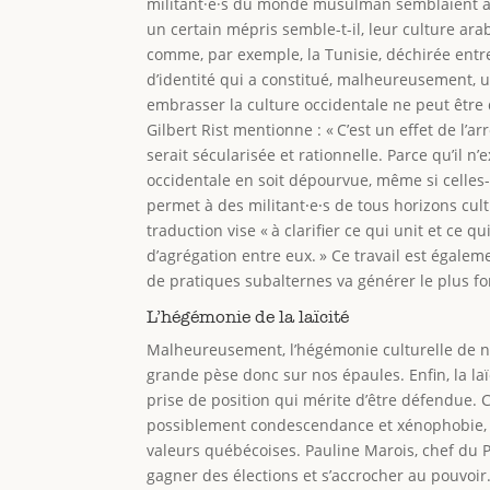
militant·e·s du monde musulman semblaient avoir
un certain mépris semble-t-il, leur culture ar
comme, par exemple, la Tunisie, déchirée entr
d’identité qui a constitué, malheureusement, u
embrasser la culture occidentale ne peut être
Gilbert Rist mentionne : « C’est un effet de l
serait sécularisée et rationnelle. Parce qu’il n
occidentale en soit dépourvue, même si celles-ci
permet à des militant⸱e⸱s de tous horizons cul
traduction vise « à clarifier ce qui unit et ce q
d’agrégation entre eux. » Ce travail est égale
de pratiques subalternes va générer le plus fo
L’hégémonie de la laïcité
Malheureusement, l’hégémonie culturelle de no
grande pèse donc sur nos épaules. Enfin, la laï
prise de position qui mérite d’être défendue. C
possiblement condescendance et xénophobie, c
valeurs québécoises. Pauline Marois, chef du Pa
gagner des élections et s’accrocher au pouvoir.