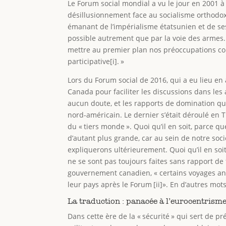
Le Forum social mondial a vu le jour en 2001 à 
désillusionnement face au socialisme orthodox
émanant de l’impérialisme étatsunien et de ses
possible autrement que par la voie des armes.
mettre au premier plan nos préoccupations conc
participative[i]. »
Lors du Forum social de 2016, qui a eu lieu e
Canada pour faciliter les discussions dans les
aucun doute, et les rapports de domination qui
nord-américain. Le dernier s’était déroulé en 
du « tiers monde ». Quoi qu’il en soit, parce 
d’autant plus grande, car au sein de notre soc
expliquerons ultérieurement. Quoi qu’il en soit,
ne se sont pas toujours faites sans rapport de 
gouvernement canadien, « certains voyages anté
leur pays après le Forum [ii]». En d’autres mots,
La traduction : panacée à l’eurocentrism
Dans cette ère de la « sécurité » qui sert de p