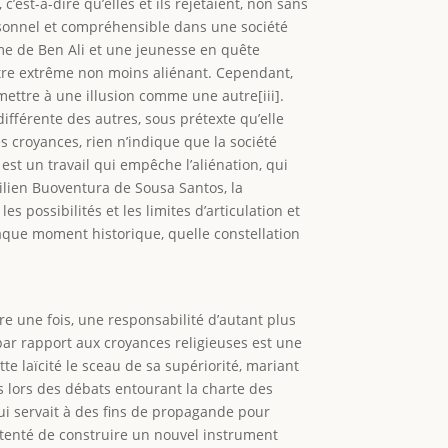
est-à-dire qu’elles et ils rejetaient, non sans
personnel et compréhensible dans une société
me de Ben Ali et une jeunesse en quête
autre extrême non moins aliénant. Cependant,
ettre à une illusion comme une autre[iii].
ifférente des autres, sous prétexte qu’elle
es croyances, rien n’indique que la société
 est un travail qui empêche l’aliénation, qui
silien Buoventura de Sousa Santos, la
es possibilités et les limites d’articulation et
haque moment historique, quelle constellation
 une fois, une responsabilité d’autant plus
s par rapport aux croyances religieuses est une
te laïcité le sceau de sa supériorité, mariant
lors des débats entourant la charte des
qui servait à des fins de propagande pour
 a tenté de construire un nouvel instrument