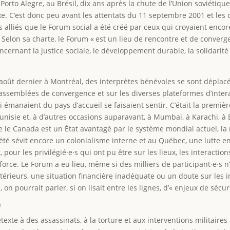
Porto Alegre, au Brésil, dix ans après la chute de l’Union soviétiqu
e. C’est donc peu avant les attentats du 11 septembre 2001 et les 
 alliés que le Forum social a été créé par ceux qui croyaient enco
 Selon sa charte, le Forum « est un lieu de rencontre et de conve
ernant la justice sociale, le développement durable, la solidarité
n août dernier à Montréal, des interprètes bénévoles se sont dépla
 assemblées de convergence et sur les diverses plateformes d’intera
 émanaient du pays d’accueil se faisaient sentir. C’était la premièr
Tunisie et, à d’autres occasions auparavant, à Mumbai, à Karachi, à
que le Canada est un État avantagé par le système mondial actuel, la
iété sévit encore un colonialisme interne et au Québec, une lutte 
 pour les privilégié·e·s qui ont pu être sur les lieux, les interacti
force. Le Forum a eu lieu, même si des milliers de participant·e·s n
rieurs, une situation financière inadéquate ou un doute sur les in
 on pourrait parler, si on lisait entre les lignes, d’« enjeux de sécuri
e
rétexte à des assassinats, à la torture et aux interventions militai