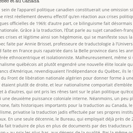
uébec et au Canada
u sein de l’appareil politique canadien constituerait une omission s
isme n’est réellement devenu effectif qu’en réaction aux crises poli
gues officielles de 1969; d’autre part, ce bilinguisme fait désormai
ationale. Grâce à la traduction, l’État parle au sujet canadien-fran
ces crises et légitime ainsi son hégémonie, qui se manifeste sous la
ec faite par Annie Brisset, professeure de traductologie à l’Universi
d faite en France puis rapatriée dans la Belle province dans les an
 avérée ethnocentrique et isolationniste. Malheureusement, même si
onalisme québécois ait plutôt engendré une nouvelle élite locale 
lancs d’Amérique, revendiquaient l’indépendance du Québec, ils le f
t du Front de libération nationale algérien pour donner forme à un
 étaient plutôt de droite, et leur nationalisme comportait d’emblé
 à d’autres, qui ont pris les rênes tant sur le plan politique qu’é
i une deuxième puissance coloniale interne. Néanmoins, un peu pl
hone, faits historiques importants pour la traduction au Canada, l
isme, privatise la traduction jadis effectuée par ses propres instit
 En une seule décennie, le Bureau, qui employait déjà près de 2 0
a fait traduire de plus en plus de documents par des traducteurs e
ion » au prix les plus bas, aux dépens de la qualité. Par la même o