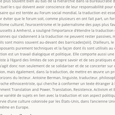
 le plus souvent bien au bas de la hiérarchie dans la bureaucratie de
ectuel·le·s qui doivent avoir conscience de leur responsabilité pou
aire qui est tentée au Forum social mondial, la traduction est esse
r éviter que le forum soit, comme plusieurs en ont fait part, un fo
alisme culturel, l’eurocentrisme et le paternalisme des pays plus f
ssetts à Amherst, a souligné l’importance d’étendre la traduction d
onnes qui s’adonnent à la traduction ne peuvent rester passives, ma
 ils sont moins souvent au-devant des barricades[xiii]. D’ailleurs, l
osants purement techniques et la façon dont ils sont utilisés au 
tion est un travail dialogique et politique. Elle comporte aussi un
te à l’égard des limites de son propre savoir et de ses pratiques e
Il s’agit donc non seulement de se solidariser et de se concerter sur
ion, mais également, dans la traduction, de mettre en œuvre un pr
rizons du lecteur. Antoine Berman, linguiste, traducteur, philosophe
proche ethnocentriste, qui cherche à conformer un texte étranger à l
mment Translation and Power, Translation, Resistence, Activism et 
e variété de sujets en lien avec la traduction et son aspect politiq
rvie d’une culture colonisée par les États-Unis, dans l’ancienne Unio
t même en Europe.