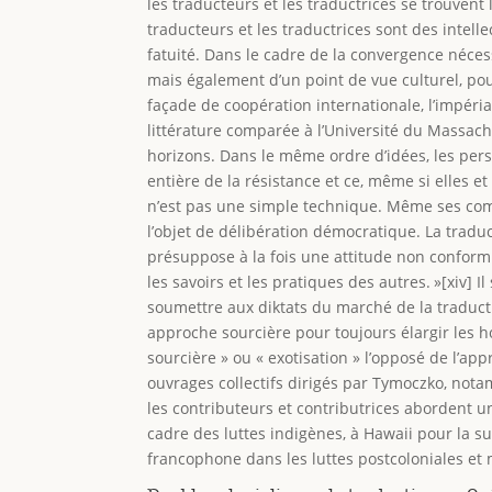
les traducteurs et les traductrices se trouvent
traducteurs et les traductrices sont des intell
fatuité. Dans le cadre de la convergence nécess
mais également d’un point de vue culturel, pou
façade de coopération internationale, l’impéri
littérature comparée à l’Université du Massachu
horizons. Dans le même ordre d’idées, les pers
entière de la résistance et ce, même si elles et
n’est pas une simple technique. Même ses comp
l’objet de délibération démocratique. La traduc
présuppose à la fois une attitude non conformis
les savoirs et les pratiques des autres. »[xiv] 
soumettre aux diktats du marché de la traduct
approche sourcière pour toujours élargir les ho
sourcière » ou « exotisation » l’opposé de l’ap
ouvrages collectifs dirigés par Tymoczko, nota
les contributeurs et contributrices abordent un
cadre des luttes indigènes, à Hawaii pour la su
francophone dans les luttes postcoloniales e