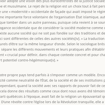
 adopté une vision des plus eurocentristes de la justice sociale, c’
abe et musulmane. Le rejet de la religion est un choix tout à fait 
e une « modernité » occidentale de façade qui avait imposé le régi
ne importante force volontaire de l’organisation État islamique, 
 que tomber dans un autre panneau, puisque cela revient à se soum
’arrogance occidentale que de considérer la société moderne comme d
’existe aucune société qui ne soit pas fondée sur des traditions et d
 sont différentes de celles des autres sociétés[iv]. » La traduction
turels d’être sur la même longueur d’onde. Selon le sociologue bré
ui sépare les différents mouvements et leurs pratiques afin d’établir l
ment « crucial pour définir, dans chaque contexte concret et pour c
rt potentiel contre-hégémonique[v]. »
tre propre pays tend parfois à s’imposer comme un modèle. Encore
cité comme neutralité de l’État, de la société et de ses institution
ependant, quand la société avec ses rapports de pouvoir fait de cet
ela donne des résultats comme ceux dont nous avons été témoins 
rti québécois à l’époque, avait fait de la religion un épouvantail 
 D’une révolte contre l’église lors de la Révolution tranquille, elle