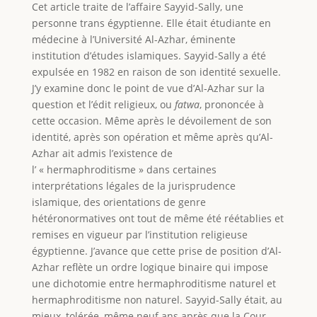
Cet article traite de l’affaire Sayyid-Sally, une
personne trans égyptienne. Elle était étudiante en
médecine à l’Université Al-Azhar, éminente
institution d’études islamiques. Sayyid-Sally a été
expulsée en 1982 en raison de son identité sexuelle.
J’y examine donc le point de vue d’Al-Azhar sur la
question et l’édit religieux, ou
fatwa
, prononcée à
cette occasion. Même après le dévoilement de son
identité, après son opération et même après qu’Al-
Azhar ait admis l’existence de
l’ « hermaphroditisme » dans certaines
interprétations légales de la jurisprudence
islamique, des orientations de genre
hétéronormatives ont tout de même été réétablies et
remises en vigueur par l’institution religieuse
égyptienne. J’avance que cette prise de position d’Al-
Azhar reflète un ordre logique binaire qui impose
une dichotomie entre hermaphroditisme naturel et
hermaphroditisme non naturel. Sayyid-Sally était, au
mieux, tolérée, même neuf ans après que la Cour