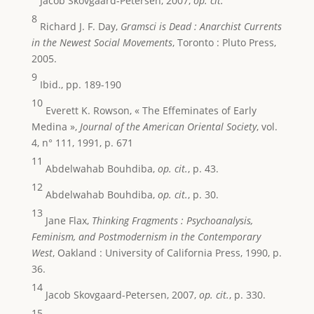
Jacob Skovgaard-Petersen, 2007,
op. cit.
8
Richard J. F. Day,
Gramsci is Dead : Anarchist Currents
in the Newest Social Movements
, Toronto : Pluto Press,
2005.
9
Ibid., pp. 189-190
10
Everett K. Rowson, « The Effeminates of Early
Medina »,
Journal of the American Oriental Society
, vol.
4, n° 111, 1991, p. 671
11
Abdelwahab Bouhdiba,
op. cit.
, p. 43.
12
Abdelwahab Bouhdiba,
op. cit.
, p. 30.
13
Jane Flax,
Thinking Fragments : Psychoanalysis,
Feminism, and Postmodernism in the Contemporary
West
, Oakland : University of California Press, 1990, p.
36.
14
Jacob Skovgaard-Petersen, 2007,
op. cit.
, p. 330.
15