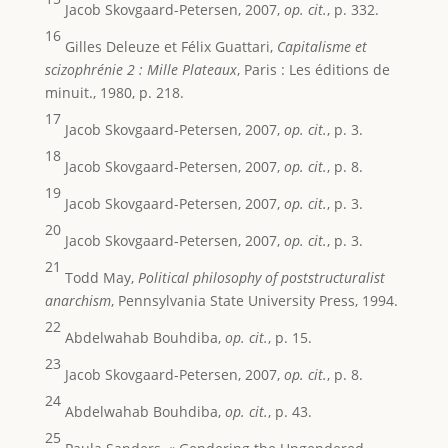
Jacob Skovgaard-Petersen, 2007,
op. cit.
, p. 332.
16
Gilles Deleuze et Félix Guattari,
Capitalisme et
scizophrénie 2 : Mille Plateaux
, Paris : Les éditions de
minuit., 1980, p. 218.
17
Jacob Skovgaard-Petersen, 2007,
op. cit.
, p. 3.
18
Jacob Skovgaard-Petersen, 2007,
op. cit.
, p. 8.
19
Jacob Skovgaard-Petersen, 2007,
op. cit.
, p. 3.
20
Jacob Skovgaard-Petersen, 2007,
op. cit.
, p. 3.
21
Todd May,
Political philosophy of poststructuralist
anarchism
, Pennsylvania State University Press, 1994.
22
Abdelwahab Bouhdiba,
op. cit.
, p. 15.
23
Jacob Skovgaard-Petersen, 2007,
op. cit.
, p. 8.
24
Abdelwahab Bouhdiba,
op. cit.
, p. 43.
25