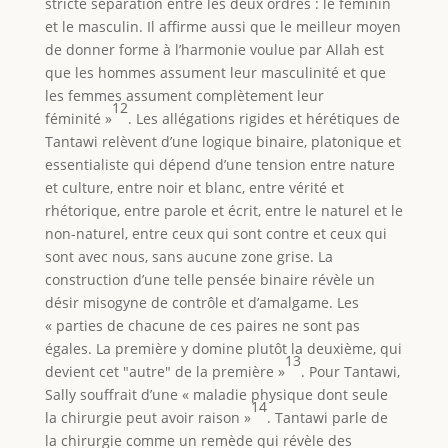
stricte séparation entre les deux ordres : le féminin
et le masculin. Il affirme aussi que le meilleur moyen
de donner forme à l’harmonie voulue par Allah est
que les hommes assument leur masculinité et que
les femmes assument complètement leur
12
féminité »
. Les allégations rigides et hérétiques de
Tantawi relèvent d’une logique binaire, platonique et
essentialiste qui dépend d’une tension entre nature
et culture, entre noir et blanc, entre vérité et
rhétorique, entre parole et écrit, entre le naturel et le
non-naturel, entre ceux qui sont contre et ceux qui
sont avec nous, sans aucune zone grise. La
construction d’une telle pensée binaire révèle un
désir misogyne de contrôle et d’amalgame. Les
« parties de chacune de ces paires ne sont pas
égales. La première y domine plutôt la deuxième, qui
13
devient cet "autre" de la première »
. Pour Tantawi,
Sally souffrait d’une « maladie physique dont seule
14
la chirurgie peut avoir raison »
. Tantawi parle de
la chirurgie comme un remède qui révèle des