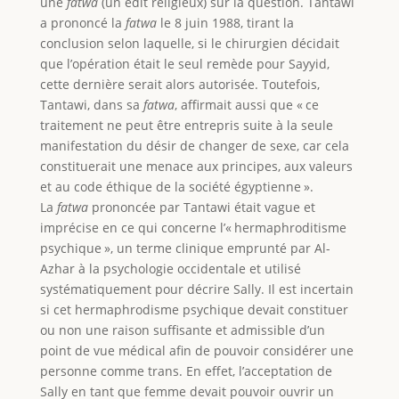
une
fatwa
(un édit religieux) sur la question. Tantawi
a prononcé la
fatwa
le 8 juin 1988, tirant la
conclusion selon laquelle, si le chirurgien décidait
que l’opération était le seul remède pour Sayyid,
cette dernière serait alors autorisée. Toutefois,
Tantawi, dans sa
fatwa
, affirmait aussi que « ce
traitement ne peut être entrepris suite à la seule
manifestation du désir de changer de sexe, car cela
constituerait une menace aux principes, aux valeurs
et au code éthique de la société égyptienne ».
La
fatwa
prononcée par Tantawi était vague et
imprécise en ce qui concerne l’« hermaphroditisme
psychique », un terme clinique emprunté par Al-
Azhar à la psychologie occidentale et utilisé
systématiquement pour décrire Sally. Il est incertain
si cet hermaphrodisme psychique devait constituer
ou non une raison suffisante et admissible d’un
point de vue médical afin de pouvoir considérer une
personne comme trans. En effet, l’acceptation de
Sally en tant que femme devait pouvoir ouvrir un