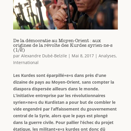
De la démocratie au Moyen-Orient : aux
origines de la révolte des Kurdes syrien-ne-s
(1/2)
par
Alexandre Dubé-Belzile
|
Mai 8, 2017
|
Analyses
,
International
Les Kurdes sont éparpillé×e×s dans près d’une
dizaine de pays au Moyen-Orient, sans compter la
diaspora dispersée ailleurs dans le monde.
L’initiative entreprise par les révolutionnaires
syrien×ne×s du Kurdistan a pour but de combler le
vide engendré par l’affaissement du gouvernement
central de la Syrie, alors que le pays est plongé
dans la guerre civile. Pour pallier l’échec du projet
étatique, les militant×e×s kurdes ont donc dû