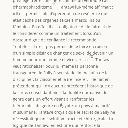
privilège d’être considéré comme un véritable cas
19
d’hermaphroditisme
. Tantawi lui-même affirmait :
« Il est permissible d’opérer afin de révéler ce qui
était caché des organes sexuels masculins ou
féminins. En effet, il est obligatoire de le faire et de
le considérer comme un traitement, lorsqu’un
docteur digne de confiance le recommande.
Toutefois, il n’est pas permis de le faire en raison
d’un simple désir de changer de sexe, de devenir un
20
homme pour une femme et vice versa »
. Tantawi
veut rationaliser pour lui-même la personne
transgenrée de Sally à son stade liminal afin de la
discipliner, la classifier et la (ré)insérer. Il le fait en
prétendant qu’il n’y aucun antécédent historique de
la sorte, consolidant ainsi la dualité normative du
genre dans un effort visant à renforcer les
hiérarchies de genre en Égypte, un pays à majorité
musulmane. Tantawi croyait que le secret de Sally ne
nécessitait qu’une solution exacte et chirurgicale. La
logique de Tantawi en est une qui renforce la