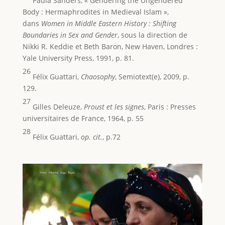
Paula Sanders, « Gendering the Ungendered
Body : Hermaphrodites in Medieval Islam »,
dans
Women in Middle Eastern History : Shifting
Boundaries in Sex and Gender
, sous la direction de
Nikki R. Keddie et Beth Baron, New Haven, Londres :
Yale University Press, 1991, p. 81.
26
Félix Guattari,
Chaosophy
, Semiotext(e), 2009, p.
129.
27
Gilles Deleuze,
Proust et les signes
, Paris : Presses
universitaires de France, 1964, p. 55
28
Félix Guattari,
op. cit.
, p.72