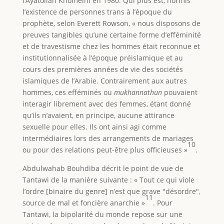
l’Ayatollah Khomeini en 1980. Qui plus est, hormis
l’existence de personnes trans à l’époque du
prophète, selon Everett Rowson, « nous disposons de
preuves tangibles qu’une certaine forme d’efféminité
et de travestisme chez les hommes était reconnue et
institutionnalisée à l’époque préislamique et au
cours des premières années de vie des sociétés
islamiques de l’Arabie. Contrairement aux autres
hommes, ces efféminés ou
mukhannathun
pouvaient
interagir librement avec des femmes, étant donné
qu’ils n’avaient, en principe, aucune attirance
sexuelle pour elles. Ils ont ainsi agi comme
intermédiaires lors des arrangements de mariages
10
ou pour des relations peut-être plus officieuses »
.
Abdulwahab Bouhdiba décrit le point de vue de
Tantawi de la manière suivante : « Tout ce qui viole
l’ordre [binaire du genre] n’est que grave "désordre",
11
source de mal et foncière anarchie »
. Pour
Tantawi, la bipolarité du monde repose sur une