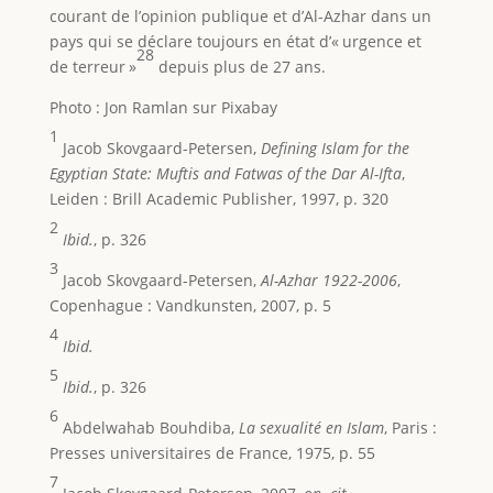
courant de l’opinion publique et d’Al-Azhar dans un
pays qui se déclare toujours en état d’« urgence et
28
de terreur »
depuis plus de 27 ans.
Photo : Jon Ramlan sur Pixabay
1
Jacob Skovgaard-Petersen,
Defining Islam for the
Egyptian State: Muftis and Fatwas of the Dar Al-Ifta
,
Leiden : Brill Academic Publisher, 1997, p. 320
2
Ibid.
, p. 326
3
Jacob Skovgaard-Petersen,
Al-Azhar 1922-2006
,
Copenhague : Vandkunsten, 2007, p. 5
4
Ibid.
5
Ibid.
, p. 326
6
Abdelwahab Bouhdiba,
La sexualité en Islam
, Paris :
Presses universitaires de France, 1975, p. 55
7