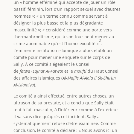
un « homme efféminé qui accepte de jouer un rôle
passif, féminin, lors d’un rapport sexuel avec d’autres
hommes »; « un terme connu comme servant à
désigner la plus basse et la plus dégradante
masculinité »; « considéré comme une porte vers
l’hermaphroditisme, qui à son tour peut mener au
2
crime abominable qu’est l’homosexualité »
.
L’éminente institution islamique a alors établi un
comité pour mener une enquête sur le corps de
Sally. À ce comité siégeaient le Conseil
de
fatwa
(
Lajnat Al-Fatwa
) et le
moufti
du Haut Conseil
des affaires islamiques (
Al-Majlis Al-Aola li Sh-Shu’un
Al-Islamiya
).
Le comité a ainsi effectué, entre autres choses, un
ultrason de sa prostate, et a conclu que Sally était
tout à fait masculin, à l’intérieur comme à l’extérieur.
Il va sans dire qu’après cet incident, Sally a
systématiquement refusé d’être examinée. Comme
conclusion, le comité a déclaré : « Nous avons ici un