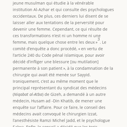
jeune musulman qui étudie à la vénérable
institution Al-Azhar et qui consulte des psychologues
occidentaux. De plus, ces derniers lui disent de se
laisser aller aux tentations de la perversité pour
devenir une femme. Cependant, ce qui résulte de
ces transformations n’est ni un homme ni une
3
femme, mais quelque chose entre les deux »
. Le
comité d’enquête a donc procédé, « en vertu de
l’article 240 du Code pénal islamique, pour avoir
décidé d’infliger une blessure [ou mutilation]
permanente à son patient », à la condamnation de la
chirurgie qui avait été menée sur Sayyid.
Ironiquement, c’est au même moment que le
principal représentant du syndicat des médecins
(
Niqabat al-Atba
) de Gizeh, a demandé à un autre
médecin, Husam ad -Din Khatib, de mener une
enquête sur l’affaire. Pour ce faire, le conseil des
médecins avait convoqué le chirurgien Izzat,
l’anesthésiste Ramzi Michel Jadd, et le psychologue
Salwa. Enfin, le conseil a décidé que les trois