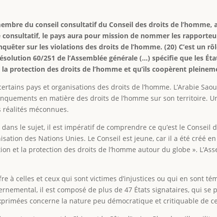
embre du conseil consultatif du Conseil des droits de l’homme, a
e consultatif, le pays aura pour mission de nommer les rapporteu
quêter sur les violations des droits de l’homme. (20) C’est un rô
 résolution 60/251 de l’Assemblée générale (…) spécifie que les Éta
la protection des droits de l’homme et qu’ils coopèrent pleinemen
ertains pays et organisations des droits de l’homme. L’Arabie Saou
quements en matière des droits de l’homme sur son territoire. Un
rs réalités méconnues.
 dans le sujet, il est impératif de comprendre ce qu’est le Conseil d
sation des Nations Unies. Le Conseil est jeune, car il a été créé e
otion et la protection des droits de l’homme autour du globe ». L’As
fre à celles et ceux qui sont victimes d’injustices ou qui en sont 
ernemental, il est composé de plus de 47 États signataires, qui se 
 exprimées concerne la nature peu démocratique et critiquable de 