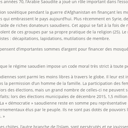
années 70, l’Arabie Saoudite a joué un rôle important dans l’esso
Union soviétique pendant la guerre d’Afghanistan en finançant le
 qui embrassent le pays aujourd’hui. Plus récemment en Syrie, de
l’aide de riches donateurs saoudiens. Cet appui se fait à la fois d
olent de ces groupes par sa propre pratique de la religion (25). L
stes : décapitations, lapidations, mutilations de membre.
pensent d’importantes sommes d’argent pour financer des mosqué
 que le régime saoudien impose un code moral très strict à toute p
nnes sont parmi les moins libres à travers le globe. Il leur est i
s la permission d’un homme de la famille. La participation des fe
r lors des élections, mais un grand nombre de celles-ci ne peuven
s faits; lors des élections municipales de décembre 2015, 1,5 mill
La « démocratie » saoudienne reste en somme peu représentative et 
nementaux élus par le peuple. Ils ne sont pas dotés de pouvoirs lég
. »
 Les chiites, l’autre branche de l’islam, sont persécutés et ne jouis