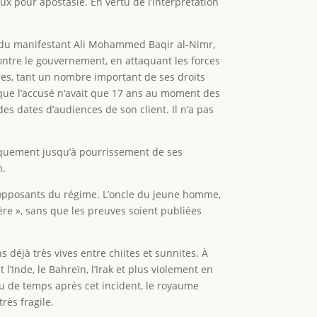
x pour apostasie. En vertu de l’interprétation
 du manifestant Ali Mohammed Baqir al-Nimr,
contre le gouvernement, en attaquant les forces
bles, tant un nombre important de ses droits
 que l’accusé n’avait que 17 ans au moment des
des dates d’audiences de son client. Il n’a pas
liquement jusqu’à pourrissement de ses
n.
x opposants du régime. L’oncle du jeune homme,
ère », sans que les preuves soient publiées
 déjà très vives entre chiites et sunnites. À
l’Inde, le Bahreïn, l’Irak et plus violement en
eu de temps après cet incident, le royaume
rès fragile.