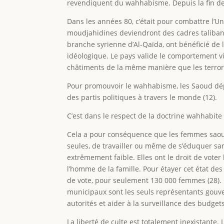
revendiquent du wahhabisme. Depuis la fin des 
Dans les années 80, c’était pour combattre l’
moudjahidines deviendront des cadres talibans
branche syrienne d’Al-Qaïda, ont bénéficié de 
idéologique. Le pays valide le comportement vi
châtiments de la même manière que les terrori
Pour promouvoir le wahhabisme, les Saoud dé
des partis politiques à travers le monde (12).
C’est dans le respect de la doctrine wahhabite
Cela a pour conséquence que les femmes saoudie
seules, de travailler ou même de s’éduquer san
extrêmement faible. Elles ont le droit de vote
l’homme de la famille. Pour étayer cet état de
de vote, pour seulement 130 000 femmes (28). 
municipaux sont les seuls représentants gouver
autorités et aider à la surveillance des budgets
La liberté de culte est totalement inexistante.