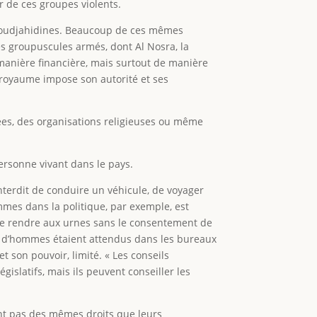
r de ces groupes violents.
s moudjahidines. Beaucoup de ces mêmes
s groupuscules armés, dont Al Nosra, la
e manière financière, mais surtout de manière
e royaume impose son autorité et ses
es, des organisations religieuses ou même
ersonne vivant dans le pays.
nterdit de conduire un véhicule, de voyager
mmes dans la politique, par exemple, est
t se rendre aux urnes sans le consentement de
ion d’hommes étaient attendus dans les bureaux
son pouvoir, limité. « Les conseils
islatifs, mais ils peuvent conseiller les
sent pas des mêmes droits que leurs