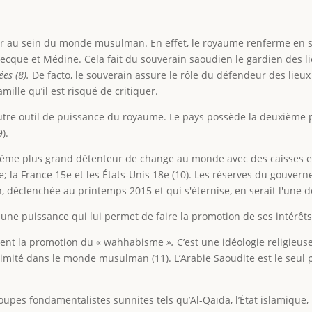
ier au sein du monde musulman. En effet, le royaume renferme en so
ecque et Médine. Cela fait du souverain saoudien le gardien des lie
es (8).
De facto, le souverain assure le rôle du défendeur des lieux
mille qu’il est risqué de critiquer.
l’autre outil de puissance du royaume. Le pays possède la deuxième
).
sième plus grand détenteur de change au monde avec des caisses es
; la France 15e et les États-Unis 18e (10). Les réserves du gouv
, déclenchée au printemps 2015 et qui s'éternise, en serait l'une d
 une puissance qui lui permet de faire la promotion de ses intérêts
mment la promotion du « wahhabisme
».
C’est une idéologie religieus
légitimité dans le monde musulman (11). L’Arabie Saoudite est le se
oupes fondamentalistes sunnites tels qu’Al-Qaïda, l’État islamique,