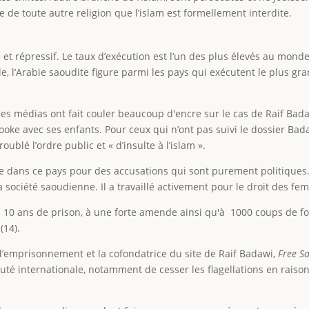
ue de toute autre religion que l’islam est formellement interdite.
et répressif. Le taux d’exécution est l’un des plus élevés au monde, 
e, l’Arabie saoudite figure parmi les pays qui exécutent le plus gr
les médias ont fait couler beaucoup d'encre sur le cas de Raif Badaw
rooke avec ses enfants. Pour ceux qui n’ont pas suivi le dossier Ba
oublé l’ordre public et « d’insulte à l’islam ».
 dans ce pays pour des accusations qui sont purement politiques.
la société saoudienne. Il a travaillé activement pour le droit des fe
0 ans de prison, à une forte amende ainsi qu'à 1000 coups de foue
(14).
d’emprisonnement et la cofondatrice du site de Raif Badawi,
Free Sa
é internationale, notamment de cesser les flagellations en raison 