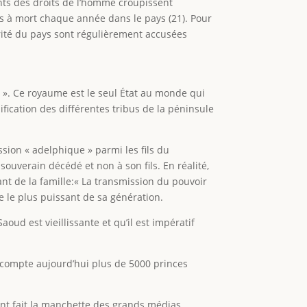
ants des droits de l’homme croupissent
s à mort chaque année dans le pays (21). Pour
urité du pays sont régulièrement accusées
e ». Ce royaume est le seul État au monde qui
ication des différentes tribus de la péninsule
sion « adelphique » parmi les fils du
ouverain décédé et non à son fils. En réalité,
ant de la famille:« La transmission du pouvoir
re le plus puissant de sa génération.
ud est vieillissante et qu’il est impératif
 compte aujourd’hui plus de 5000 princes
s ont fait la manchette des grands médias