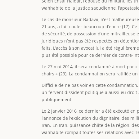
Selon Ensaf Haidar, l’épouse du militant, les 
wahhabite de la justice saoudienne, l’apostasie
Le cas de monsieur Badawi, n’est malheureus
21 ans, a fait couler beaucoup d’encre (17). C
de sécurité, de possession d’une mitrailleuse
juridiques n’ont pas été respectés en détenti
faits. L’accès à son avocat lui a été régulièrem
plus été possible pour ce dernier de contre-in
Le 27 mai 2014, il sera condamné à mort par «
chairs
»
(29)
.
La condamnation sera ratifiée un 
Difficile de ne pas voir en cette condamnatio
un fervent dissident politique a aussi eu droi
publiquement.
Le 2 janvier 2016, ce dernier a été exécuté en 
l’annonce de l’exécution du dignitaire, des mill
Iran. En Iran, puissance chiite de la région, 
wahhabite rompait toutes ses relations avec Té