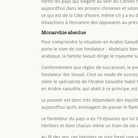
Parmi les pays qui siègent au sein du Conseil f
aujourd’hui dans les prisons chinoises et sel
ce qui est de la Côte d’Ivoire, même s’il y a 
d’exactions à l’encontre des opposants au prés
Monarchie absolue
Pour comprendre la situation en Arabie Saoudit
porte le nom de son fondateur : Abdelaziz ben
arabique, la famille Saoud dirige le royaume s
Conformément aux règles de succession, le pou
fondateur Ibn Seoud. C’est un mode de successi
selon le spécialiste de l'Arabie Saoudite Nabi
en Arabie saoudite, qui obéit à ce principe, es
Le pouvoir est donc très dépendant des équilib
aujourd’hui qu’ils envisagent de passer le fla
Le fondateur du pays a eu 19 épouses qui lui 
héritiers et dont chacun mène un train de vie
Au fil des ans, ces héritiers se sont forgé une