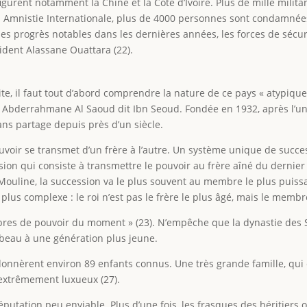
igurent notamment la Chine et la Côte d’Ivoire. Plus de mille milit
on Amnistie Internationale, plus de 4000 personnes sont condamnée
eu des progrès notables dans les dernières années, les forces de séc
ident Alassane Ouattara (22).
e, il faut tout d’abord comprendre la nature de ce pays « atypiqu
 Abderrahmane Al Saoud dit Ibn Seoud. Fondée en 1932, après l’unif
ans partage depuis près d’un siècle.
voir se transmet d’un frère à l’autre. Un système unique de succes
on qui consiste à transmettre le pouvoir au frère aîné du dernier s
l Mouline, la succession va le plus souvent au membre le plus puiss
t plus complexe : le roi n’est pas le frère le plus âgé, mais le memb
res de pouvoir du moment » (23). N’empêche que la dynastie des Sao
mbeau à une génération plus jeune.
donnèrent environ 89 enfants connus. Une très grande famille, qui
 extrêmement luxueux (27).
 réputation peu enviable. Plus d’une fois, les frasques des héritier