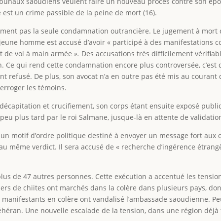
tribunaux saoudiens veulent faire un nouveau procès contre son épou
 est un crime passible de la peine de mort (16).
ement pas la seule condamnation outrancière. Le jugement à mort
e jeune homme est accusé d’avoir « participé à des manifestations 
 et de vol à main armée
».
Des accusations très difficilement vérifia
on. Ce qui rend cette condamnation encore plus controversée, c’est
ent refusé. De plus, son avocat n’a en outre pas été mis au courant 
terroger les témoins.
 décapitation et crucifiement, son corps étant ensuite exposé pub
peu plus tard par le roi Salmane, jusque-là en attente de validatio
n, un motif d’ordre politique destiné à envoyer un message fort au
t au même verdict. Il sera accusé de « recherche d’ingérence étrang
plus de 47 autres personnes. Cette exécution a accentué les tensions
iers de chiites ont marchés dans la colère dans plusieurs pays, dont 
des manifestants en colère ont vandalisé l’ambassade saoudienne. P
héran. Une nouvelle escalade de la tension, dans une région déjà t