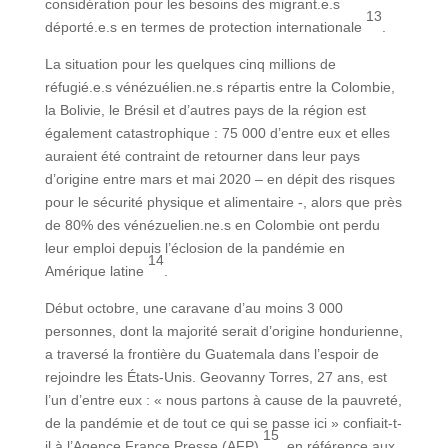
considération pour les besoins des migrant.e.s
13
déporté.e.s en termes de protection internationale
.
La situation pour les quelques cinq millions de
réfugié.e.s vénézuélien.ne.s répartis entre la Colombie,
la Bolivie, le Brésil et d’autres pays de la région est
également catastrophique : 75 000 d’entre eux et elles
auraient été contraint de retourner dans leur pays
d’origine entre mars et mai 2020 – en dépit des risques
pour le sécurité physique et alimentaire -, alors que près
de 80% des vénézuelien.ne.s en Colombie ont perdu
leur emploi depuis l’éclosion de la pandémie en
14
Amérique latine
.
Début octobre, une caravane d’au moins 3 000
personnes, dont la majorité serait d’origine hondurienne,
a traversé la frontière du Guatemala dans l’espoir de
rejoindre les États-Unis. Geovanny Torres, 27 ans, est
l’un d’entre eux : « nous partons à cause de la pauvreté,
de la pandémie et de tout ce qui se passe ici » confiait-t-
15
il à l’Agence France Presse (AFP)
, en référence aux