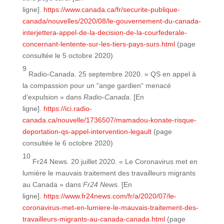
ligne].
https://www.canada.ca/fr/securite-publique-
canada/nouvelles/2020/08/le-gouvernement-du-canada-
interjettera-appel-de-la-decision-de-la-courfederale-
concernant-lentente-sur-les-tiers-pays-surs.html
(page
consultée le 5 octobre 2020)
9
Radio-Canada. 25 septembre 2020. « QS en appel à
la compassion pour un “ange gardien“ menacé
d‘expulsion » dans
Radio-Canada
. [En
ligne].
https://ici.radio-
canada.ca/nouvelle/1736507/mamadou-konate-risque-
deportation-qs-appel-intervention-legault
(page
consultée le 6 octobre 2020)
10
Fr24 News. 20 juillet 2020. « Le Coronavirus met en
lumière le mauvais traitement des travailleurs migrants
au Canada » dans
Fr24 News
. [En
ligne].
https://www.fr24news.com/fr/a/2020/07/le-
coronavirus-met-en-lumiere-le-mauvais-traitement-des-
travailleurs-migrants-au-canada-canada.html
(page