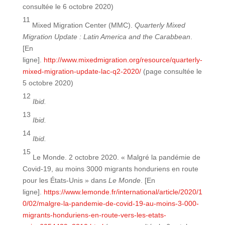
consultée le 6 octobre 2020)
11
Mixed Migration Center (MMC).
Quarterly Mixed
Migration Update : Latin America and the Carabbean
.
[En
ligne].
http://www.mixedmigration.org/resource/quarterly-
mixed-migration-update-lac-q2-2020/
(page consultée le
5 octobre 2020)
12
Ibid.
13
Ibid.
14
Ibid.
15
Le Monde. 2 octobre 2020. « Malgré la pandémie de
Covid-19, au moins 3000 migrants honduriens en route
pour les États-Unis » dans
Le Monde
. [En
ligne].
https://www.lemonde.fr/international/article/2020/1
0/02/malgre-la-pandemie-de-covid-19-au-moins-3-000-
migrants-honduriens-en-route-vers-les-etats-