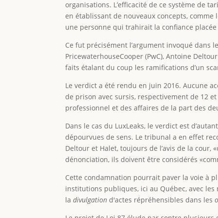
organisations. L’efficacité de ce système de ta
en établissant de nouveaux concepts, comme le
une personne qui trahirait la confiance placée 
Ce fut précisément l’argument invoqué dans l
PricewaterhouseCooper (PwC), Antoine Deltour e
faits étalant du coup les ramifications d’un sc
Le verdict a été rendu en juin 2016. Aucune a
de prison avec sursis, respectivement de 12 et 9
professionnel et des affaires de la part des 
Dans le cas du LuxLeaks, le verdict est d’autant
dépourvues de sens. Le tribunal a en effet re
Deltour et Halet, toujours de l’avis de la cour
dénonciation, ils doivent être considérés «com
Cette condamnation pourrait paver la voie à p
institutions publiques, ici au Québec, avec les
la
divulgation
d'actes répréhensibles dans les
Le projet de Loi 87 élude par contre plusieurs