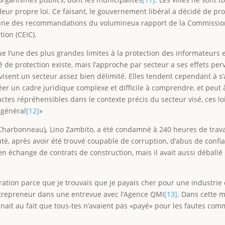
 leur propre loi. Ce faisant, le gouvernement libéral a décidé de pr
d’une des recommandations du volumineux rapport de la Commission 
tion (CEIC).
ue l’une des plus grandes limites à la protection des informateurs 
 de protection existe, mais l’approche par secteur a ses effets perve
s visent un secteur assez bien délimité. Elles tendent cependant à
créer un cadre juridique complexe et difficile à comprendre, et peu
 actes répréhensibles dans le contexte précis du secteur visé, ces lo
 général
[12]
»
 Charbonneau)
,
Lino Zambito, a été condamné à 240 heures de tra
 après avoir été trouvé coupable de corruption, d’abus de confiance
n échange de contrats de construction, mais il avait aussi déball
ation parce que je trouvais que je payais cher pour une industrie q
 entrepreneur dans une entrevue avec l’Agence QMI
[13]
. Dans cette 
ait au fait que tous-tes n’avaient pas «payé» pour les fautes comm