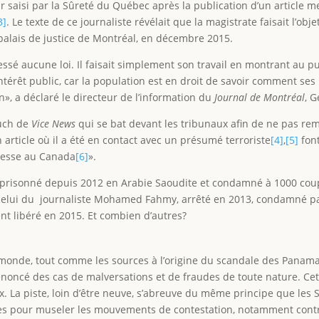
 saisi par la Sûreté du Québec après la publication d’un article m
3]
. Le texte de ce journaliste révélait que la magistrate faisait l’ob
 palais de justice de Montréal, en décembre 2015.
ssé aucune loi. Il faisait simplement son travail en montrant au p
intérêt public, car la population est en droit de savoir comment s
», a déclaré le directeur de l’information du
Journal de Montréal
, 
kuch de
Vice News
qui se bat devant les tribunaux afin de ne pas rem
rticle où il a été en contact avec un présumé terroriste
[4]
,
[5]
font
presse au Canada
[6]
».
mprisonné depuis 2012 en Arabie Saoudite et condamné à 1000 coups 
celui du journaliste Mohamed Fahmy, arrêté en 2013, condamné par
nt libéré en 2015. Et combien d’autres?
monde, tout comme les sources à l’origine du scandale des Panama 
énoncé des cas de malversations et de fraudes de toute nature. Cett
. La piste, loin d’être neuve, s’abreuve du même principe que les S
ntées pour museler les mouvements de contestation, notamment cont