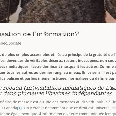
isation de l’information?
ébec
,
Societé
de plus en plus accessibles et liés au principe de la gratuité de 
s, devenues de véritables déserts, restent inoccupées, non couv
lipses médiatiques, l’astre dominant masquant les autres. Comme s
uer tous les autres au dernier rang, au mieux. En ce sens, il est 
lus balisée et parfois même instituée, normalisée ou définie par l
e recueil (in)visibilités médiatiques de L'Es
u dans plusieurs librairies indépendantes.
édias de masse n’est qu’une des menaces au droit du public à l’info
 du Canada
[1]
. On y établit notamment que ce droit est universel, qu
onne également que «l’information doit être communiquée lorsque l