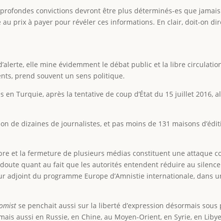
e profondes convictions devront être plus déterminés-es que jamais
au prix à payer pour révéler ces informations. En clair, doit-on di
alerte, elle mine évidemment le débat public et la libre circulatio
nts, prend souvent un sens politique.
en Turquie, après la tentative de coup d’État du 15 juillet 2016, alo
ation de dizaines de journalistes, et pas moins de 131 maisons d’édi
bre et la fermeture de plusieurs médias constituent une attaque co
doute quant au fait que les autorités entendent réduire au silence 
ecteur adjoint du programme Europe d’Amnistie internationale, dan
omist
se penchait aussi sur la liberté d’expression désormais sous 
is aussi en Russie, en Chine, au Moyen-Orient, en Syrie, en Libye 