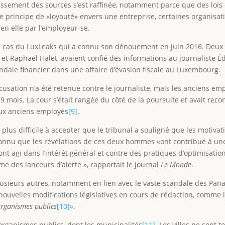
rissement des sources s’est raffinée, notamment parce que des lois 
 principe de «loyauté» envers une entreprise, certaines organisati
en elle par l’employeur-se.
e cas du LuxLeaks qui a connu son dénouement en juin 2016. Deux 
t Raphaël Halet, avaient confié des informations au journaliste Éd
andale financier dans une affaire d’évasion fiscale au Luxembourg.
ccusation n’a été retenue contre le journaliste, mais les anciens 
 mois. La cour s’était rangée du côté de la poursuite et avait recon
deux anciens employés
[9]
.
 plus difficile à accepter que le tribunal a souligné que les motivat
connu que les révélations de ces deux hommes «ont contribué à une
, «ont agi dans l’intérêt général et contre des pratiques d’optimisat
me des lanceurs d’alerte », rapportait le journal
Le Monde
.
lusieurs autres, notamment en lien avec le vaste scandale des Pan
 nouvelles modifications législatives en cours de rédaction, comme l
organismes publics
[10]
»
.
 organismes publics, dont les municipalités
[11]
. Les villes ne sont 