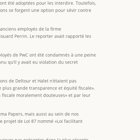
ont été adoptées pour les interdire. Toutefois,
ons se forgent une option pour sévir contre
anciens employés de la firme
ouard Perrin. Le reporter avait rapporté les
employés de PwC ont été condamnés à une peine
nu qu’il y avait eu violation du secret
ions de Deltour et Halet n’étaient pas
 plus grande transparence et équité fiscale».
ion fiscale moralement douteuses» et par leur
ama Papers, mais aussi au sein de nos
e projet de Loi 87 nommé «Loi facilitant
toujours pas présentes dans la plus récente