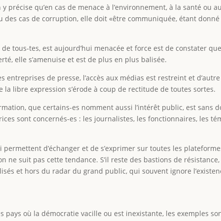
y précise qu’en cas de menace à l’environnement, à la santé ou au
u des cas de corruption, elle doit «être communiquée, étant donné 
de tous-tes, est aujourd’hui menacée et force est de constater que 
erté, elle s’amenuise et est de plus en plus balisée.
 entreprises de presse, l’accès aux médias est restreint et d’autre
e la libre expression s’érode à coup de rectitude de toutes sortes.
nformation, que certains-es nomment aussi l’intérêt public, est sans 
ices sont concernés-es : les journalistes, les fonctionnaires, les té
i permettent d’échanger et de s’exprimer sur toutes les plateforme
on ne suit pas cette tendance. S’il reste des bastions de résistance,
lisés et hors du radar du grand public, qui souvent ignore l’exi
es pays où la démocratie vacille ou est inexistante, les exemples 