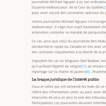
journaliste Michaël Nguyen a vu son ordinateur
Suzanne Vadboncoeur, de la Cour du Québec
[
pour avoir injurié des constables spéciaux du
«Notre journaliste Michael Nguyen n’a transgre
Vadboncoeur. Il s’agit d’un sujet hautement d’
entendons contester ce mandat de perquisition
Ce cas, ainsi que celui du journaliste Ben Ma
Gendarmerie royale du Canada en lien avec un a
des «entraves inquiétantes à la liberté de la 
S’ajoutent les cas du blogueur Raif Badawi, e
qu’il prônait l’égalité de religion
[7]
, ou encore 
reportage sur la chaîne Al-Jazeera
[8]
, finaleme
La traque juridique de l’intérêt public
Ceux et celles qui ont alimenté les
leaks
de ce 
référé des informations utiles ou pour avoir d
emprunte de plus en plus la voie des tribunaux
Participation), ces poursuites abusives inte