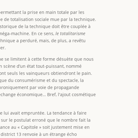
ermettant la prise en main totale par les
me de totalisation sociale mue par la technique.
historique de la technique doit être couplée à
 méga-machine. En ce sens,
le totalitarisme
hnique a perduré, mais, de plus, a revêtu
er.
sme se limitent à cette forme désuète que nous
en scène d’un état tout-puissant, nommé
nt seuls les vainqueurs obtiendront le pain.
tique du consumérisme et du spectacle, la
nachroniquement par voie de propagande
re-échange économique… Bref, l'ajout cosmétique
e lui avait empruntée. La tendance à faire
sur le postulat erroné que le nombre fait la
tance au « Capitole » soit justement mise en
u district 13 renvoie à un étrange écho