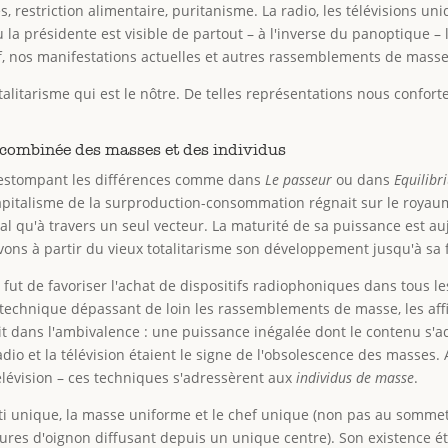
es, restriction alimentaire, puritanisme. La radio, les télévisions u
la présidente est visible de partout – à l'inverse du panoptique – 
, nos manifestations actuelles et autres rassemblements de mass
alitarisme qui est le nôtre. De telles représentations nous conforte
e combinée des masses et des individus
on estompant les différences comme dans
Le passeur
ou dans
Equilibr
capitalisme de la surproduction-consommation régnait sur le royaume
l qu'à travers un seul vecteur. La maturité de sa puissance est aujo
ervons à partir du vieux totalitarisme son développement jusqu'à sa 
fut de favoriser l'achat de dispositifs radiophoniques dans tous le
e technique dépassant de loin les rassemblements de masse, les affi
ait dans l'ambivalence : une puissance inégalée dont le contenu s'
radio et la télévision étaient le signe de l'obsolescence des masses
 télévision – ces techniques s'adressèrent aux
individus de masse
.
 parti unique, la masse uniforme et le chef unique (non pas au somm
res d'oignon diffusant depuis un unique centre). Son existence était