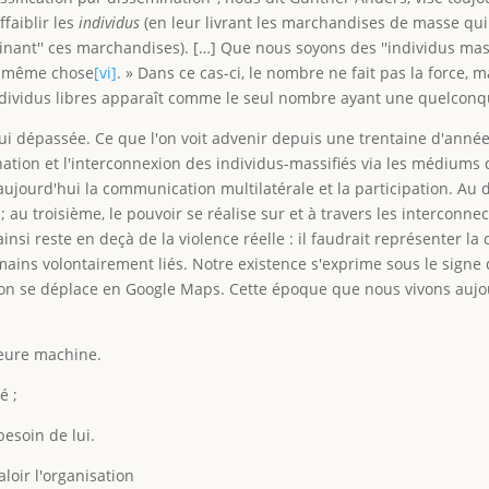
ffaiblir les
individus
(en leur livrant les marchandises de masse qui
inant'' ces marchandises). […] Que nous soyons des ''individus mass
 et même chose
[vi]
. » Dans ce cas-ci, le nombre ne fait pas la force, 
'individus libres apparaît comme le seul nombre ayant une quelconq
d'hui dépassée. Ce que l'on voit advenir depuis une trentaine d'anné
ination et l'interconnexion des individus-massifiés via les médiums 
ujourd'hui la communication multilatérale et la participation. Au 
; au troisième, le pouvoir se réalise sur et à travers les interconne
nsi reste en deçà de la violence réelle : il faudrait représenter la
mains volontairement liés. Notre existence s'exprime sous le signe d'
 se déplace en Google Maps. Cette époque que nous vivons aujourd
lleure machine.
é ;
besoin de lui.
loir l'organisation