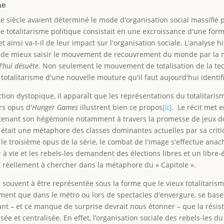
me
siècle avaient déterminé le mode d'organisation social massifié p
le totalitarisme politique consistait en une excroissance d'une for
 ainsi va-t-il de leur impact sur l'organisation sociale. L'analyse 
fin de mieux saisir le mouvement de recouvrement du monde par la
d'hui désuète
. Non seulement le mouvement de totalisation de la tec
totalitarisme d'une nouvelle mouture qu'il faut aujourd'hui identifi
ction dystopique, il apparaît que les représentations du totalitari
rs opus d'
Hunger Games
illustrent bien ce propos
[ii]
. Le récit met 
ntenant son hégémonie notamment à travers la promesse de jeux do
 » était une métaphore des classes dominantes actuelles par sa cri
s le troisième opus de la série, le combat de l'image s'effectue a
r à vie et les rebels-les demandent des élections libres et un lib
it réellement à chercher dans la métaphore du « Capitole ».
 souvent à être représentée sous la forme que le vieux totalitarism
ment que dans le métro ou lors de spectacles d'envergure, se base 
nant – et ce manque de surprise devrait nous étonner – que la résis
sée et centralisée. En effet, l’organisation sociale des rebels-les d