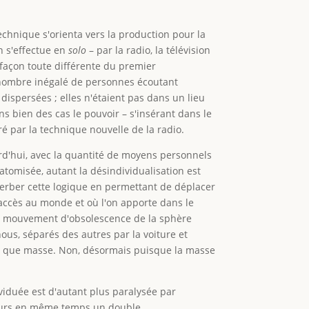
echnique s'orienta vers la production pour la
n s'effectue en
solo
– par la radio, la télévision
 façon toute différente du premier
un nombre inégalé de personnes écoutant
spersées ; elles n'étaient pas dans un lieu
dans bien des cas le pouvoir – s'insérant dans le
uré par la technique nouvelle de la radio.
urd'hui, avec la quantité de moyens personnels
 atomisée, autant la désindividualisation est
acerber cette logique en permettant de déplacer
 accès au monde et où l'on apporte dans le
me mouvement d'obsolescence de la sphère
nous, séparés des autres par la voiture et
tant que masse. Non, désormais puisque la masse
dividuée est d'autant plus paralysée par
oujours en même temps un double