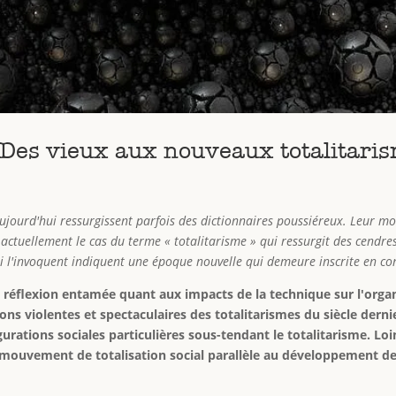
) Des vieux aux nouveaux totalitari
jourd'hui ressurgissent parfois des dictionnaires poussiéreux. Leur mob
 actuellement le cas du terme « totalitarisme » qui ressurgit des cendres
i l'invoquent indiquent une époque nouvelle qui demeure inscrite en con
la réflexion entamée quant aux impacts de la technique sur l'organ
ns violentes et spectaculaires des totalitarismes du siècle derni
urations sociales particulières sous-tendant le totalitarisme. Loi
 mouvement de totalisation social parallèle au développement de