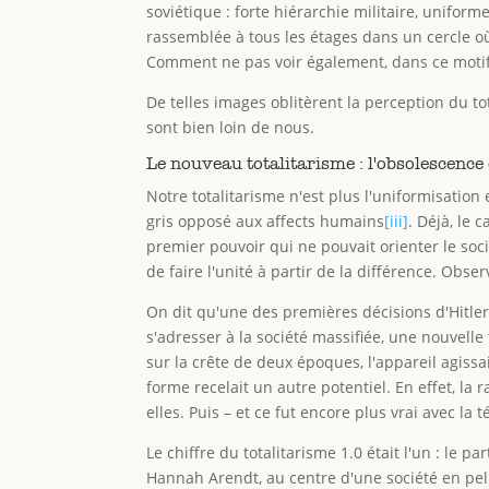
soviétique : forte hiérarchie militaire, uniform
rassemblée à tous les étages dans un cercle où 
Comment ne pas voir également, dans ce motif
De telles images oblitèrent la perception du tot
sont bien loin de nous.
Le nouveau totalitarisme : l'obsolescenc
Notre totalitarisme n'est plus l'uniformisati
gris opposé aux affects humains
[iii]
. Déjà, le 
premier pouvoir qui ne pouvait orienter le socia
de faire l'unité à partir de la différence. Obs
On dit qu'une des premières décisions d'Hitler 
s'adresser à la société massifiée, une nouvell
sur la crête de deux époques, l'appareil agiss
forme recelait un autre potentiel. En effet, la 
elles. Puis – et ce fut encore plus vrai avec la
Le chiffre du totalitarisme 1.0 était l'un : le
Hannah Arendt, au centre d'une société en pelu