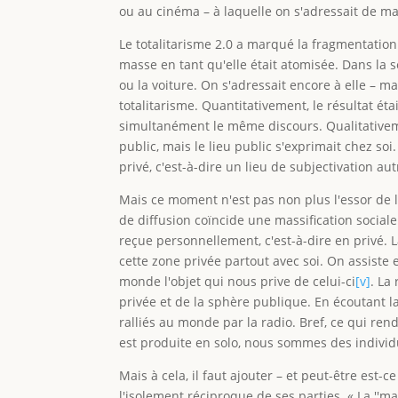
ou au cinéma – à laquelle on s'adressait de ma
Le totalitarisme 2.0 a marqué la fragmentation 
masse en tant qu'elle était atomisée. Dans la
ou la voiture. On s'adressait encore à elle – 
totalitarisme. Quantitativement, le résultat é
simultanément le même discours. Qualitativeme
public, mais le lieu public s'exprimait chez soi.
privé, c'est-à-dire un lieu de subjectivation au
Mais ce moment n'est pas non plus l'essor de l
de diffusion coïncide une massification sociale
reçue personnellement, c'est-à-dire en privé. 
cette zone privée partout avec soi. On assist
monde l'objet qui nous prive de celui-ci
[v]
. La
privée et de la sphère publique. En écoutant la
ralliés au monde par la radio. Bref, ce qui re
est produite en solo, nous sommes des individ
Mais à cela, il faut ajouter – et peut-être est-
l'isolement réciproque de ses parties. « La ''