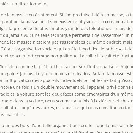
nière unidirectionnelle.
de la masse, son éclatement. Si l'on produisait déjà en masse, la t
 séparation, la masse perd son existence physique : la consommatio
malgré la présence de plus en plus grande des téléphones – mais de
tait du jamais vu : une telle technique permettait de rassembler 
nt, les masses n'étaient pas rassemblées au même endroit, mais di
 C'était l'organisation sociale qui en était modifiée, le public – et 
tre et conçu à tort comme non-politique. Le collectif avait été fract
'individu comme le prétend le discours sur l'individualisme. Aujo
 inégalée. Jamais il n'y a eu moins d'individus. Autant la masse est
La multiplication des appareils individuels portables ne fait qu'ex
e encore une fois à un double mouvement où l'appareil privé donne
 radio et la voiture sont les deux faces complémentaires d'un mê
 radio dans la voiture, nous sommes à la fois à l'extérieur et chez 
nd solitaire, coupé des autres, est aussi ce qui nous constitue en 
us massifiés.
ce là un des buts d'une telle organisation sociale – que la masse in
massification par dissémination'', nous dit Günther Anders, vise t