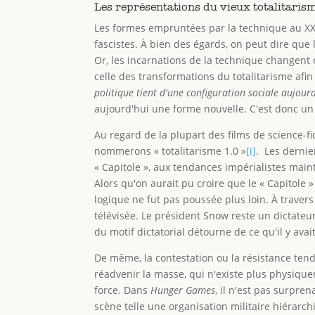
Les représentations du vieux totalitaris
Les formes empruntées par la technique au XXe 
fascistes. À bien des égards, on peut dire que 
Or, les incarnations de la technique changent et
celle des transformations du totalitarisme a
politique tient d'une configuration sociale aujour
aujourd'hui une forme nouvelle. C'est donc un 
Au regard de la plupart des films de science-fi
nommerons « totalitarisme 1.0 »
[i]
. Les dernie
« Capitole », aux tendances impérialistes mai
Alors qu'on aurait pu croire que le « Capitole
logique ne fut pas poussée plus loin. À traver
télévisée. Le président Snow reste un dictateu
du motif dictatorial détourne de ce qu'il y ava
De même, la contestation ou la résistance tend
réadvenir la masse, qui n'existe plus physique
force. Dans
Hunger Games
, il n'est pas surpre
scène telle une organisation militaire hiérarchi