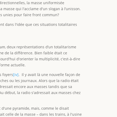
nidirectionnelles, la masse uniformisée
la masse qui l'acclame d'un slogan à l’unisson.
es unies pour faire front commun?
nt dans l'idée que ces situations totalitaires
ium
, deux représentations d’un totalitarisme
 de la différence. Bien faible était ce
urd'hui d'orienter la multiplicité, c'est-à-dire
forme actuelle.
s foyers
[iv]
. Il y avait là une nouvelle façon de
ches ou les journaux. Alors que la radio était
adressait encore aux masses tandis que sa
. Au début, la radio s'adressait aux masses chez
et d'une pyramide, mais, comme le disait
 celle de la masse – dans les trains, à l'usine