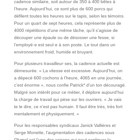
cadence similaire, soit autour de 350 à 400 bêtes à
l’heure. Aujourd’hui, ce sont plus de 600 porcs qui
défilent toutes les heures sur le tapis, selon les témoins.
Pour un quart de sept heures, cela représente plus de
4000 répétitions d’une même tâche, qu’il s’agisse de
découper une épaule ou de désosser une fesse, si
l’employé·e est seul·e à son poste. Le tout dans un
environnement froid, humide et bruyant.
Pour plusieurs travailleur·ses, la cadence actuelle est
démesurée. « La vitesse est excessive. Aujourd’hui, on
a dépecé 600 cochons à l’heure, 4065 en une journée,
c’est énorme », nous confie Patrick* d’un ton découragé.
Malgré son intérêt pour ce métier, il déplore aujourd’hui
la charge de travail qui pèse sur les ouvriers. « Je vais
te le dire, ce n’est pas humain. Il faut être très, très fort
mentalement et physiquement. »
Pour les responsables syndicaux Janick Vallières et
Serge Monette, l’augmentation des cadences sous
Olymel est l’une des raisons qui peut expliquer la