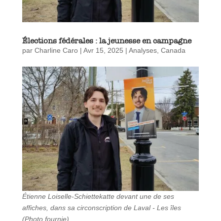
Élections fédérales : la jeunesse en campagne
par
Charline Caro
|
Avr 15, 2025
|
Analyses
,
Canada
Étienne Loiselle-Schiettekatte devant une de ses
affiches, dans sa circonscription de Laval - Les îles
(Photo fournie)