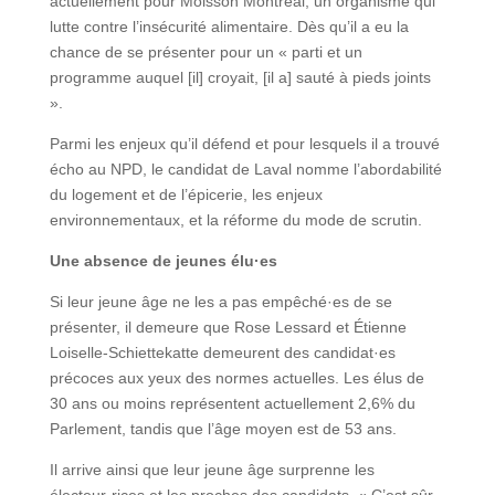
actuellement pour Moisson Montréal, un organisme qui
lutte contre l’insécurité alimentaire. Dès qu’il a eu la
chance de se présenter pour un « parti et un
programme auquel [il] croyait, [il a] sauté à pieds joints
».
Parmi les enjeux qu’il défend et pour lesquels il a trouvé
écho au NPD, le candidat de Laval nomme l’abordabilité
du logement et de l’épicerie, les enjeux
environnementaux, et la réforme du mode de scrutin.
Une absence de jeunes élu·es
Si leur jeune âge ne les a pas empêché·es de se
présenter, il demeure que Rose Lessard et Étienne
Loiselle-Schiettekatte demeurent des candidat·es
précoces aux yeux des normes actuelles. Les élus de
30 ans ou moins représentent actuellement 2,6% du
Parlement, tandis que l’âge moyen est de 53 ans.
Il arrive ainsi que leur jeune âge surprenne les
électeur·rices et les proches des candidats. « C’est sûr