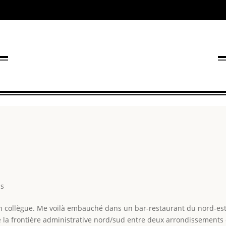
ns
en collègue. Me voilà embauché dans un bar-restaurant du nord-est d
a frontière administrative nord/sud entre deux arrondissements de