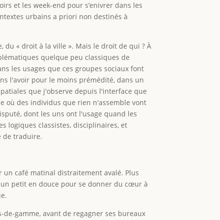
soirs et les week-end pour s’enivrer dans les
textes urbains a priori non destinés à
u « droit à la ville ». Mais le droit de qui ? À
 problématiques quelque peu classiques de
dans les usages que ces groupes sociaux font
ans l'avoir pour le moins prémédité, dans un
tiales que j'observe depuis l'interface que
ême où des individus que rien n'assemble vont
isputé, dont les uns ont l'usage quand les
logiques classistes, disciplinaires, et
e de traduire.
r un café matinal distraitement avalé. Plus
ter un petit en douce pour se donner du cœur à
que.
 bas-de-gamme, avant de regagner ses bureaux