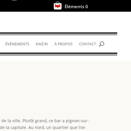
Éléments 0
.
ÉVÉNEMENTS
KAIÉ:RI
À PROPOS
CONTACT
e la ville. Plutôt grand, ce bar a pignon-sur-
 la capitale. Au nord, un quartier que l’on