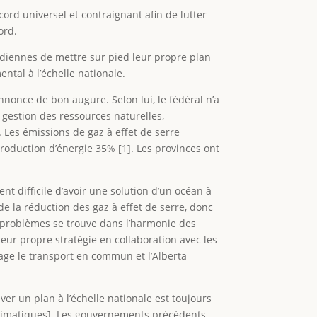
ord universel et contraignant afin de lutter
ord.
adiennes de mettre sur pied leur propre plan
ntal à l’échelle nationale.
annonce de bon augure. Selon lui, le fédéral n’a
a gestion des ressources naturelles,
l. Les émissions de gaz à effet de serre
roduction d’énergie 35% [1]. Les provinces ont
nt difficile d’avoir une solution d’un océan à
de la réduction des gaz à effet de serre, donc
ux problèmes se trouve dans l’harmonie des
leur propre stratégie en collaboration avec les
age le transport en commun et l’Alberta
er un plan à l’échelle nationale est toujours
 climatiques]. Les gouvernements précédents