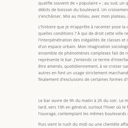
qualifie souvent de « populaire » ; au sud, un 
débits de boisson du boulevard. Un croisement
s'enchâsser. Moi au milieu, avec mon plateau, 
L'histoire que je m'apprête à raconter pose la q
quelles conditions ? À qui de droit cette ville
l'interpénétration des inégalités de classes e
d'un espace urbain. Mon imagination sociologiq
ensemble de phénomènes complexes fait de ren
représente le bar. J'entends ce terme d'interf
être amenés, quotidiennement, à se croiser san
autres en font un usage strictement marchand. 
finalement d'exclusions de certaines formes d
Le bar ouvre de 9h du matin à 2h du soir. Le ma
tard, vers 10h en général, surtout l'hiver où 
l'ouvrage, contemplant les mêmes boulevards q
Puis vient le rush du midi ou une clientèle a