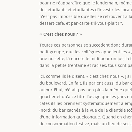
pour ne réapparaître que le lendemain, même he
des étudiants et étudiantes d'investir les loc
n'est pas impossible qu'elles se retrouvent à 
dessert-café, et par-carte-s'il-vous-plait ! ”.
« C'est chez nous ? »
Toutes ces personnes se succèdent donc durant
petit groupe, que les collègues appellent les «
une noisette, là encore le midi pour un jus, là 
dans la petite trentaine et racisés, tous sont 
Ici, comme ils le disent, « c'est chez nous ». 
du boulevard. En fait, ils parlent aussi du bar e
aujourd'hui, n'était pas non plus la même quelq
quartier et qu'à ce titre l'usage que les gars e
cafés ils les prennent systématiquement à empo
(nord) du bar cachés à la vue de la clientèle (
d'une information quelconque. Quand on cherch
de consommation festive, mais un lieu de socia