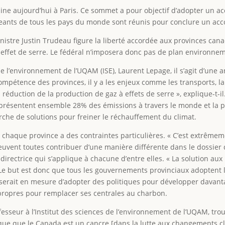
ine aujourd’hui à Paris. Ce sommet a pour objectif d’adopter un acc
eants de tous les pays du monde sont réunis pour conclure un acc
nistre Justin Trudeau figure la liberté accordée aux provinces can
 effet de serre. Le fédéral n’imposera donc pas de plan environneme
 de l’environnement de l’UQAM (ISE), Laurent Lepage, il s’agit d’une 
a compétence des provinces, il y a les enjeux comme les transports, l
 réduction de la production de gaz à effets de serre », explique-t-i
représentent ensemble 28% des émissions à travers le monde et la p
erche de solutions pour freiner le réchauffement du climat.
 chaque province a des contraintes particulières. « C’est extrêmeme
peuvent toutes contribuer d’une manière différente dans le dossier 
 directrice qui s’applique à chacune d’entre elles. « La solution a
t. Le but est donc que tous les gouvernements provinciaux adoptent 
c serait en mesure d’adopter des politiques pour développer davant
 propres pour remplacer ses centrales au charbon.
seur à l’Institut des sciences de l’environnement de l’UQAM, trouv
lique que le Canada est un cancre [dans la lutte aux changements