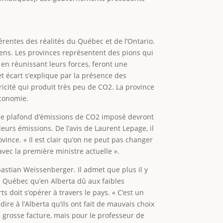
férentes des réalités du Québec et de l’Ontario.
diens. Les provinces représentent des pions qui
 en réunissant leurs forces, feront une
t écart s’explique par la présence des
icité qui produit très peu de CO2. La province
économie.
t le plafond d’émissions de CO2 imposé devront
rs émissions. De l’avis de Laurent Lepage, il
ovince. « Il est clair qu’on ne peut pas changer
avec la première ministre actuelle ».
ebastian Weissenberger. Il admet que plus il y
au Québec qu’en Alberta dû aux faibles
s doit s’opérer à travers le pays. « C’est un
re à l’Alberta qu’ils ont fait de mauvais choix
ne grosse facture, mais pour le professeur de