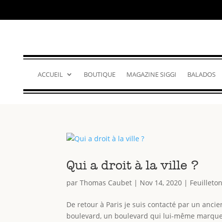
ACCUEIL
BOUTIQUE
MAGAZINE SIGGI
BALADOS
Qui a droit à la ville ?
par
Thomas Caubet
|
Nov 14, 2020
|
Feuilleto
De retour à Paris je suis contacté par un anci
boulevard, un boulevard qui lui-même marque l