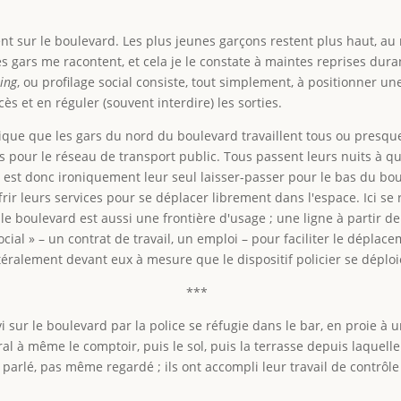
nt sur le boulevard. Les plus jeunes garçons restent plus haut, au 
Les gars me racontent, et cela je le constate à maintes reprises dura
ing
, ou profilage social consiste, tout simplement, à positionner u
ès et en réguler (souvent interdire) les sorties.
nique que les gars du nord du boulevard travaillent tous ou presque 
pour le réseau de transport public. Tous passent leurs nuits à quad
 est donc ironiquement leur seul laisser-passer pour le bas du bou
rir leurs services pour se déplacer librement dans l'espace. Ici se r
le boulevard est aussi une frontière d'usage ; une ligne à partir de l
ial » – un contrat de travail, un emploi – pour faciliter le déplacem
littéralement devant eux à mesure que le dispositif policier se déplo
***
i sur le boulevard par la police se réfugie dans le bar, en proie à 
tral à même le comptoir, puis le sol, puis la terrasse depuis laquel
 parlé, pas même regardé ; ils ont accompli leur travail de contrôle