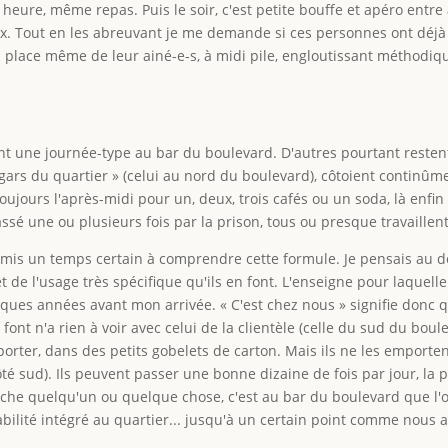
ure, même repas. Puis le soir, c'est petite bouffe et apéro entre 
aux. Tout en les abreuvant je me demande si ces personnes ont déjà
la place même de leur ainé-e-s, à midi pile, engloutissant méthodi
 une journée-type au bar du boulevard. D'autres pourtant restent 
 gars du quartier » (celui au nord du boulevard), côtoient continûm
toujours l'après-midi pour un, deux, trois cafés ou un soda, là enfin
passé une ou plusieurs fois par la prison, tous ou presque travaillen
J'ai mis un temps certain à comprendre cette formule. Je pensais au d
t de l'usage très spécifique qu'ils en font. L'enseigne pour laquelle j
ues années avant mon arrivée. « C'est chez nous » signifie donc que,
n font n'a rien à voir avec celui de la clientèle (celle du sud du bo
rter, dans des petits gobelets de carton. Mais ils ne les emportent 
côté sud). Ils peuvent passer une bonne dizaine de fois par jour, la
e quelqu'un ou quelque chose, c'est au bar du boulevard que l'on 
bilité intégré au quartier... jusqu'à un certain point comme nous a