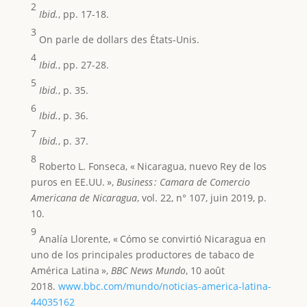
2
Ibid.
, pp. 17-18.
3
On parle de dollars des États-Unis.
4
Ibid.
, pp. 27-28.
5
Ibid.
, p. 35.
6
Ibid.
, p. 36.
7
Ibid.
, p. 37.
8
Roberto L. Fonseca, « Nicaragua, nuevo Rey de los
puros en EE.UU. »,
Business : Camara de Comercio
Americana de Nicaragua
, vol. 22, n° 107, juin 2019, p.
10.
9
Analía Llorente, « Cómo se convirtió Nicaragua en
uno de los principales productores de tabaco de
América Latina »,
BBC News Mundo
, 10 août
2018.
www.bbc.com/mundo/noticias-america-latina-
44035162