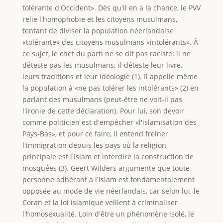
tolérante d'Occident». Dès qu'il en a la chance, le PVV
relie l'homophobie et les citoyens musulmans,
tentant de diviser la population néerlandaise
«tolérante» des citoyens musulmans «intolérants». À
ce sujet, le chef du parti ne se dit pas raciste: il ne
déteste pas les musulmans; il déteste leur livre,
leurs traditions et leur idéologie (1). Il appelle même
la population à «ne pas tolérer les intolérants» (2) en
parlant des musulmans (peut-être ne voit-il pas
l'ironie de cette déclaration). Pour lui, son devoir
comme politicien est d'empêcher «l'islamisation des
Pays-Bas», et pour ce faire, il entend freiner
l'immigration depuis les pays où la religion
principale est l'Islam et interdire la construction de
mosquées (3). Geert Wilders argumente que toute
personne adhérant à l'Islam est fondamentalement
opposée au mode de vie néerlandais, car selon lui, le
Coran et la loi islamique veillent à criminaliser
l'homosexualité. Loin d'être un phénomène isolé, le