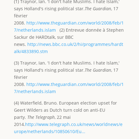
(1) Traynor, Ian. 'I don't hate Muslims. I hate Islam,'
says Holland's rising political star.
The Guardian
, 17
février
2008.
http://www.theguardian.com/world/2008/feb/1
7/netherlands.islam
(2) Entrevue donnée à Stephen
Sackur de HARDtalk, sur BBC
news.
http://news.bbc.co.uk/2/hi/programmes/hardt
alk/4833890.stm
(3) Traynor, Ian. 'I don't hate Muslims. I hate Islam,'
says Holland's rising political star.
The Guardian
, 17
février
2008.
http://www.theguardian.com/world/2008/feb/1
7/netherlands.islam
(4) Waterfield, Bruno. European election upset for
Geert Wilders as Dutch turn cold on anti-EU
party.
The Telegraph
, 22 mai
2014.
http://www.telegraph.co.uk/news/worldnews/e
urope/netherlands/10850610/Eu...