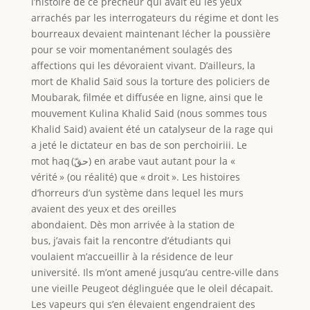
l’histoire de ce prêcheur qui avait eu les yeux
arrachés par les interrogateurs du régime et dont les
bourreaux devaient maintenant lécher la poussière
pour se voir momentanément soulagés des
affections qui les dévoraient vivant. D’ailleurs, la
mort de Khalid Saïd sous la torture des policiers de
Moubarak, filmée et diffusée en ligne, ainsi que le
mouvement Kulina Khalid Said (nous sommes tous
Khalid Said) avaient été un catalyseur de la rage qui
a jeté le dictateur en bas de son perchoiriii. Le
mot haq (حقّ) en arabe vaut autant pour la «
vérité » (ou réalité) que « droit ». Les histoires
d’horreurs d’un système dans lequel les murs
avaient des yeux et des oreilles
abondaient. Dès mon arrivée à la station de
bus, j’avais fait la rencontre d’étudiants qui
voulaient m’accueillir à la résidence de leur
université. Ils m’ont amené jusqu’au centre-ville dans
une vieille Peugeot déglinguée que le oleil décapait.
Les vapeurs qui s’en élevaient engendraient des