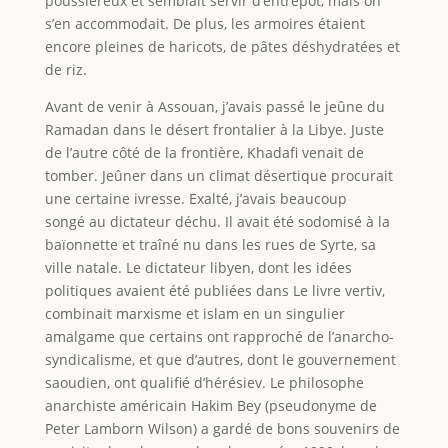
poussiéreux et semblait servir d’entrepôt, mais on
s’en accommodait. De plus, les armoires étaient
encore pleines de haricots, de pâtes déshydratées et
de riz.
Avant de venir à Assouan, j’avais passé le jeûne du
Ramadan dans le désert frontalier à la Libye. Juste
de l’autre côté de la frontière, Khadafi venait de
tomber. Jeûner dans un climat désertique procurait
une certaine ivresse. Exalté, j’avais beaucoup
songé au dictateur déchu. Il avait été sodomisé à la
baïonnette et traîné nu dans les rues de Syrte, sa
ville natale. Le dictateur libyen, dont les idées
politiques avaient été publiées dans Le livre vertiv,
combinait marxisme et islam en un singulier
amalgame que certains ont rapproché de l’anarcho-
syndicalisme, et que d’autres, dont le gouvernement
saoudien, ont qualifié d’hérésiev. Le philosophe
anarchiste américain Hakim Bey (pseudonyme de
Peter Lamborn Wilson) a gardé de bons souvenirs de