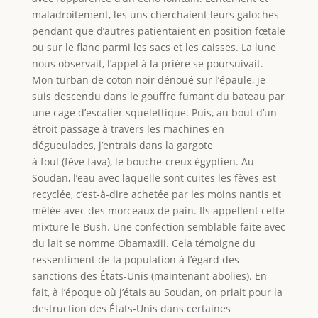
maladroitement, les uns cherchaient leurs galoches
pendant que d’autres patientaient en position fœtale
ou sur le flanc parmi les sacs et les caisses. La lune
nous observait, l’appel à la prière se poursuivait.
Mon turban de coton noir dénoué sur l’épaule, je
suis descendu dans le gouffre fumant du bateau par
une cage d’escalier squelettique. Puis, au bout d’un
étroit passage à travers les machines en
dégueulades, j’entrais dans la gargote
à foul (fève fava), le bouche-creux égyptien. Au
Soudan, l’eau avec laquelle sont cuites les fèves est
recyclée, c’est-à-dire achetée par les moins nantis et
mêlée avec des morceaux de pain. Ils appellent cette
mixture le Bush. Une confection semblable faite avec
du lait se nomme Obamaxiii. Cela témoigne du
ressentiment de la population à l’égard des
sanctions des États-Unis (maintenant abolies). En
fait, à l’époque où j’étais au Soudan, on priait pour la
destruction des États-Unis dans certaines