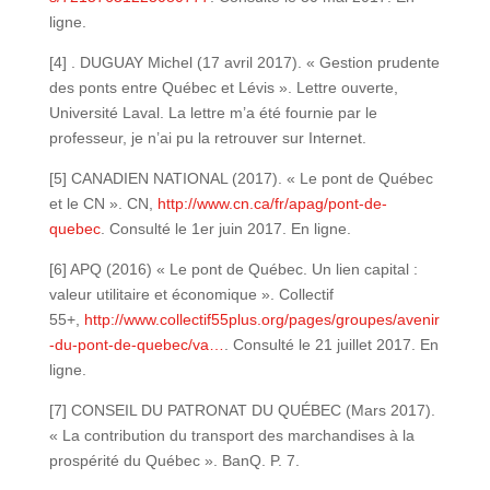
ligne.
[4] . DUGUAY Michel (17 avril 2017). « Gestion prudente
des ponts entre Québec et Lévis ». Lettre ouverte,
Université Laval. La lettre m’a été fournie par le
professeur, je n’ai pu la retrouver sur Internet.
[5] CANADIEN NATIONAL (2017). « Le pont de Québec
et le CN ». CN,
http://www.cn.ca/fr/apag/pont-de-
quebec
. Consulté le 1er juin 2017. En ligne.
[6] APQ (2016) « Le pont de Québec. Un lien capital :
valeur utilitaire et économique ». Collectif
55+,
http://www.collectif55plus.org/pages/groupes/avenir
-du-pont-de-quebec/va…
. Consulté le 21 juillet 2017. En
ligne.
[7] CONSEIL DU PATRONAT DU QUÉBEC (Mars 2017).
« La contribution du transport des marchandises à la
prospérité du Québec ». BanQ. P. 7.