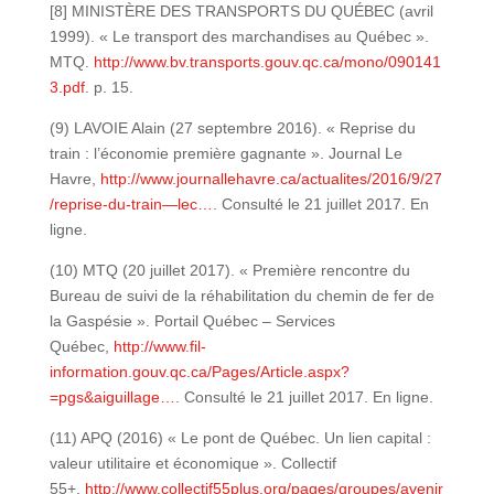
[8] MINISTÈRE DES TRANSPORTS DU QUÉBEC (avril
1999). « Le transport des marchandises au Québec ».
MTQ.
http://www.bv.transports.gouv.qc.ca/mono/090141
3.pdf
. p. 15.
(9) LAVOIE Alain (27 septembre 2016). « Reprise du
train : l’économie première gagnante ». Journal Le
Havre,
http://www.journallehavre.ca/actualites/2016/9/27
/reprise-du-train—lec…
. Consulté le 21 juillet 2017. En
ligne.
(10) MTQ (20 juillet 2017). « Première rencontre du
Bureau de suivi de la réhabilitation du chemin de fer de
la Gaspésie ». Portail Québec – Services
Québec,
http://www.fil-
information.gouv.qc.ca/Pages/Article.aspx?
=pgs&aiguillage…
. Consulté le 21 juillet 2017. En ligne.
(11) APQ (2016) « Le pont de Québec. Un lien capital :
valeur utilitaire et économique ». Collectif
55+,
http://www.collectif55plus.org/pages/groupes/avenir