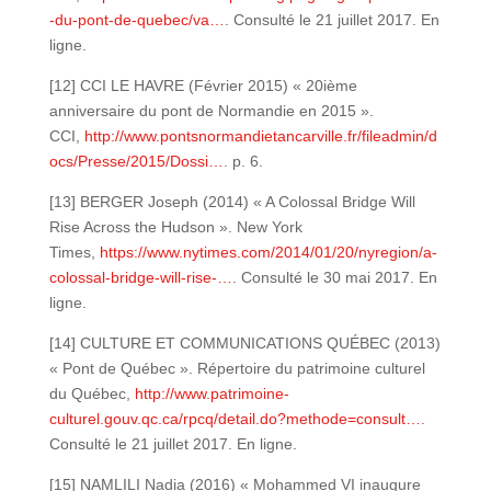
-du-pont-de-quebec/va…
. Consulté le 21 juillet 2017. En
ligne.
[12] CCI LE HAVRE (Février 2015) « 20ième
anniversaire du pont de Normandie en 2015 ».
CCI,
http://www.pontsnormandietancarville.fr/fileadmin/d
ocs/Presse/2015/Dossi…
. p. 6.
[13] BERGER Joseph (2014) « A Colossal Bridge Will
Rise Across the Hudson ». New York
Times,
https://www.nytimes.com/2014/01/20/nyregion/a-
colossal-bridge-will-rise-…
. Consulté le 30 mai 2017. En
ligne.
[14] CULTURE ET COMMUNICATIONS QUÉBEC (2013)
« Pont de Québec ». Répertoire du patrimoine culturel
du Québec,
http://www.patrimoine-
culturel.gouv.qc.ca/rpcq/detail.do?methode=consult…
.
Consulté le 21 juillet 2017. En ligne.
[15] NAMLILI Nadia (2016) « Mohammed VI inaugure