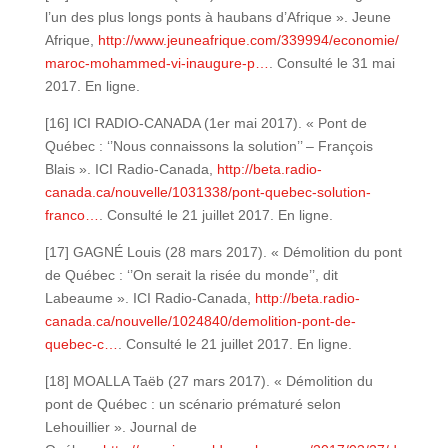
l’un des plus longs ponts à haubans d’Afrique ». Jeune
Afrique,
http://www.jeuneafrique.com/339994/economie/
maroc-mohammed-vi-inaugure-p…
. Consulté le 31 mai
2017. En ligne.
[16] ICI RADIO-CANADA (1er mai 2017). « Pont de
Québec : ‘’Nous connaissons la solution’’ – François
Blais ». ICI Radio-Canada,
http://beta.radio-
canada.ca/nouvelle/1031338/pont-quebec-solution-
franco…
. Consulté le 21 juillet 2017. En ligne.
[17] GAGNÉ Louis (28 mars 2017). « Démolition du pont
de Québec : ‘’On serait la risée du monde’’, dit
Labeaume ». ICI Radio-Canada,
http://beta.radio-
canada.ca/nouvelle/1024840/demolition-pont-de-
quebec-c…
. Consulté le 21 juillet 2017. En ligne.
[18] MOALLA Taëb (27 mars 2017). « Démolition du
pont de Québec : un scénario prématuré selon
Lehouillier ». Journal de