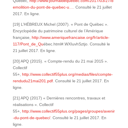
Québec,
http://www.journaldequebec.com/2017/03/27/d
emolition-du-pont-de-quebec-u…
. Consulté le 21 juillet
2017. En ligne.
[19] L’HÉBREUX Michel (2007). « Pont de Québec ».
Encyclopédie du patrimoine culturel de l’Amérique
française,
http://www.ameriquefrancaise.org/fr/article-
117/Pont_de_Qu
ébec.html#.WXIuvhSztjo. Consulté le
21 juillet 2017. En ligne.
[20] APQ (2015). « Compte-rendu du 21 mai 2015 ».
Collectif
55+,
http://www.collectif55plus.org/medias/files/compte-
rendudu21mai201.pdf
. Consulté le 21 juillet 2017. En
ligne.
[21] APQ (2017) « Dernières rencontres, travaux et
réalisations ». Collectif
55+,
http://www.collectif55plus.org/pages/groupes/avenir
-du-pont-de-quebec/
. Consulté le 21 juillet 2017. En
ligne.