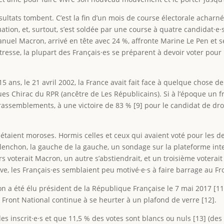
ésultats tombent. C’est la fin d’un mois de course électorale acharn
ion, et, surtout, s’est soldée par une course à quatre candidat·e·s
uel Macron, arrivé en tête avec 24 %, affronte Marine Le Pen et se
resse, la plupart des Français·es se préparent à devoir voter pour u
 15 ans, le 21 avril 2002, la France avait fait face à quelque chose 
ues Chirac du RPR (ancêtre de Les Républicains). Si à l’époque un fr
assemblements, à une victoire de 83 % [9] pour le candidat de dro
es étaient moroses. Hormis celles et ceux qui avaient voté pour les d
lenchon, la gauche de la gauche, un sondage sur la plateforme inte
ers voterait Macron, un autre s’abstiendrait, et un troisième voterait 
ive, les Français·es semblaient peu motivé·e·s à faire barrage au Fr
 a été élu président de la République Française le 7 mai 2017 [11
 Front National continue à se heurter à un plafond de verre [12].
des inscrit·e·s et que 11,5 % des votes sont blancs ou nuls [13] (de