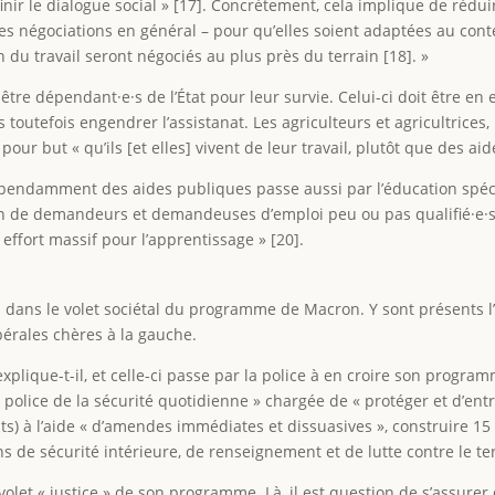
ir le dialogue social » [17]. Concrètement, cela implique de réduire 
des négociations en général – pour qu’elles soient adaptées au conte
on du travail seront négociés au plus près du terrain [18]. »
 être dépendant·e·s de l’État pour leur survie. Celui-ci doit être e
ns toutefois engendrer l’assistanat. Les agriculteurs et agricultrices
our but « qu’ils [et elles] vivent de leur travail, plutôt que des ai
épendamment des aides publiques passe aussi par l’éducation spéc
on de demandeurs et demandeuses d’emploi peu ou pas qualifié·e·s p
 effort massif pour l’apprentissage » [20].
i dans le volet sociétal du programme de Macron. Y sont présents l’i
bérales chères à la gauche.
explique-t-il, et celle-ci passe par la police à en croire son progra
« police de la sécurité quotidienne » chargée de « protéger et d’entre
s) à l’aide « d’amendes immédiates et dissuasives », construire 15
 de sécurité intérieure, de renseignement et de lutte contre le ter
 volet « justice » de son programme. Là, il est question de s’assure