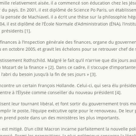
le relativement aisée, il a commencé son éducation chez les Jésuit
du pays. En 2001, il est diplômé de Science Po Paris, un établiss
a pensée de Machiavel, il a écrit une thèse sur la philosophie hégél
 il est diplômé de l’École Normale d’Administration (ÉNA), l’instit
 présidents [1].
 finances à l’Inspection générale des finances, organe du gouvernem
mu en octobre 2005, et gravit les échelons pour se retrouver chef d
tissement Rothschild. Malgré le fait qu’il n’arrive que dix jours ava
ozart de la finance » [2]. Dans ce cadre, il s’occupe d’importantes
l’abri du besoin jusqu’à la fin de ses jours » [3].
rencontre un certain François Hollande. Celui-ci, qui sera élu présid
ntre à l’Élysée comme conseiller du nouveau président [4].
isent leur tournant libéral, et font sortir du gouvernement trois 
mplir le poste, l’équipe exécutive opte pour le renouveau. De leu
 prend poste dans un des ministères les plus importants.
 est mitigé. D’un côté Macron incarne parfaitement la nouvelle po
roversé. Parmi les propositions, la plus polémique concerne la légali