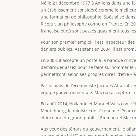
Né le 21 décembre 1977 à Amiens dans une famil
un établissement considéré comme le meilleur 
une formation de philosophie. Spécialisé dans l
Ricœur, un philosophe connu en France. En 2004,
française et où sont passés quasiment tous les
Pour son premier emploi, il est inspecteur des
deniers publics. Assistant en 2004, il est pro
En 2008, il accepte un poste à la banque d’inves
démarquer assez pour se faire surnommer le « M
permettront, selon ses propres dires, d’être « à 
Par le biais de l’économiste Jacques Attali, il 
équipe gouvernementale. Macron accepte, et re
En août 2014, Hollande et Manuel Valls concrét
Montebourg, le ministre de l’économie. Pour re
et inconnu du grand public : Emmanuel Macron
Aux yeux des ténors du gouvernement, le bilan
un projet de loi [5] qui est pour le moins cont