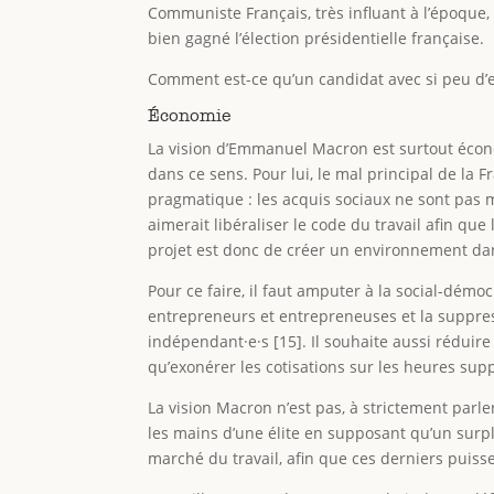
Communiste Français, très influant à l’époque,
bien gagné l’élection présidentielle française.
Comment est-ce qu’un candidat avec si peu d’e
Économie
La vision d’Emmanuel Macron est surtout écono
dans ce sens. Pour lui, le mal principal de la 
pragmatique : les acquis sociaux ne sont pas 
aimerait libéraliser le code du travail afin qu
projet est donc de créer un environnement dans
Pour ce faire, il faut amputer à la social-dé
entrepreneurs et entrepreneuses et la suppress
indépendant·e·s [15]. Il souhaite aussi réduire
qu’exonérer les cotisations sur les heures sup
La vision Macron n’est pas, à strictement parler
les mains d’une élite en supposant qu’un surplu
marché du travail, afin que ces derniers puiss