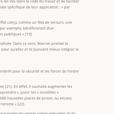
les lois dans le code du travail et de faciliter
xte spécifique de leur application : « par
n effet conçu comme un filet de secours, une
, par exemple, bénéficieront d’un
des publiques » [19].
ialisée. Dans ce sens, Macron promet la
our qu’elles et ils puissent mieux intégrer le
ntérêt pour la sécurité et les forces de l’ordre
mme [21]. En effet, il souhaite augmenter les
prendre », punir les « incivilités »
 000 nouvelles places de prison, ou encore,
rorisme » [22].
r que toutes les peines soient exécutées et de