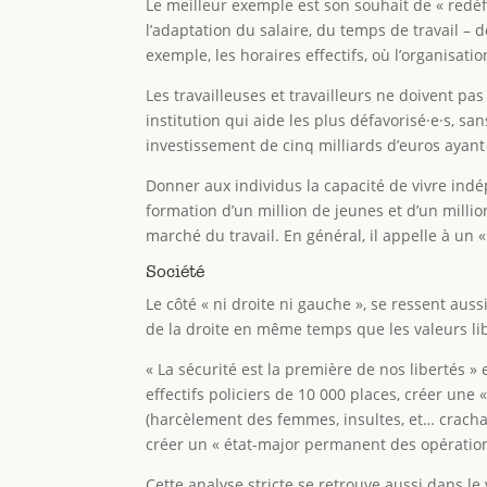
Le meilleur exemple est son souhait de « redéfin
l’adaptation du salaire, du temps de travail – 
exemple, les horaires effectifs, où l’organisati
Les travailleuses et travailleurs ne doivent pas
institution qui aide les plus défavorisé·e·s, sa
investissement de cinq milliards d’euros ayant p
Donner aux individus la capacité de vivre ind
formation d’un million de jeunes et d’un milli
marché du travail. En général, il appelle à un «
Société
Le côté « ni droite ni gauche », se ressent auss
de la droite en même temps que les valeurs li
« La sécurité est la première de nos libertés » 
effectifs policiers de 10 000 places, créer une 
(harcèlement des femmes, insultes, et… crachat
créer un « état-major permanent des opérations
Cette analyse stricte se retrouve aussi dans le