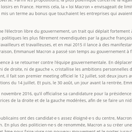
 loisirs en France. Hormis cela, la « loi Macron » envisageait de li
 et a mis un terme au bonus que touchaient les entreprises qui avai
e l’électron libre du gouvernement, un trait qui déplait fortement 
olitiques les plus fièrement revendiquées par la gauche française 
ravailleurs et travailleuses, et en mai 2015 il lance à des manifesta
u à raison, Emmanuel Macron a passé son temps au gouvernement à 
ommence à se retourner contre l’équipe gouvernementale. En déplac
 ni de droite, ni de gauche », cristallise les ambitions personnelles
, il fait son premier meeting officiel le 12 juillet, soit deux jours
tions du 14 juillet. Et puis, le 30 août, un jour avant la rentrée,
6 novembre 2016, qu’il officialise sa candidature pour la présidenc
trices de la droite et de la gauche modérées, afin de se faire un nid
 Républicains ont des candidat·e·s assez éloigné·e·s du centre, Macro
ion. En plus des politicien·ne·s de renommée, Macron a su créer u
et âme pour faire vivre son nouveau mouvement et le porter jusqu’à