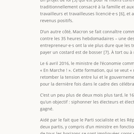
traditionnellement consacré à la famille et aux
travailleurs et travailleuses licencié·e·s [6],
revenus positifs.
D’un autre côté, Macron se fait connaître comm
contre les 35 heures hebdomadaires – une des p
entrepreneur·e·s ont la vie plus dure que les t
payer un costard est de bosser [7]. À tort o
Le 6 avril 2016, le ministre de l’économie c
« En Marche ! ». Cette formation, qui se veut «
retomber la tension entre lui et le gouvernement
pour la dernière fois dans le cadre des célébra
C’est un peu plus de deux mois plus tard, le 1
qu’un objectif : siphonner les électeurs et élec
gagné.
Aidé par le fait que le Parti socialiste et les
deux partis, y compris d’un ministre en fonct
de tous les horizons se sont impliquées corps 