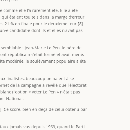
ée comme elle l’a rarement été. Elle a été
 qui étaient tou·te·s dans la marge d’erreur
s 21 % en finale pour le deuxième tour [8].
n·e candidat·e dont ils et elles n’avait pas
de semblable : Jean-Marie Le Pen, le père de
ont républicain s’était formé et avait mené,
ite modérée, le soulèvement populaire a été
eux finalistes, beaucoup peinaient à se
rnet de la campagne a révélé que l’électorat
blanc (l’option « voter Le Pen » n’était pas
ont National.
]. Ce score, bien en deçà de celui obtenu par
s taux jamais vus depuis 1969, quand le Parti