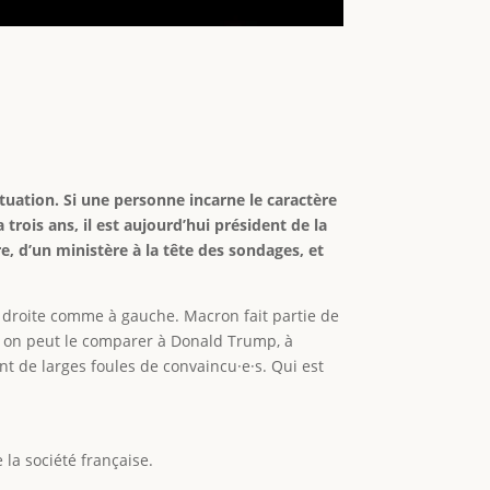
tuation. Si une personne incarne le caractère
rois ans, il est aujourd’hui président de la
e, d’un ministère à la tête des sondages, et
 à droite comme à gauche. Macron fait partie de
re, on peut le comparer à Donald Trump, à
nt de larges foules de convaincu·e·s. Qui est
la société française.