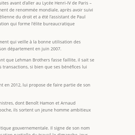
es avant d’aller au Lycée Henri-IV de Paris –
ement de renommée mondiale, après avoir suivi
ienne du droit et a été l’assistant de Paul
ution qui forme l’élite bureaucratique
ent qui veille à la bonne utilisation des
e son département en juin 2007.
nt que Lehman Brothers fasse faillite, il sait se
 transactions, si bien que ses bénéfices lui
ent en 2012, lui propose de faire partie de son
ministres, dont Benoît Hamon et Arnaud
r poche, ils sortent un jeune homme ambitieux
litique gouvernementale. Il signe de son nom
sation partielle du travail le dimanche, jour