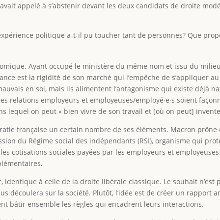
 avait appelé à s’abstenir devant les deux candidats de droite modé
xpérience politique a-t-il pu toucher tant de personnes? Que propo
mique. Ayant occupé le ministère du même nom et issu du milieu de
France est la rigidité de son marché qui l’empêche de s’appliquer au
mauvais en soi, mais ils alimentent l’antagonisme qui existe déjà 
e les relations employeurs et employeuses/employé·e·s soient façonn
 lequel on peut « bien vivre de son travail et [où on peut] invente
mocratie française un certain nombre de ses éléments. Macron prône
ion du Régime social des indépendants (RSI), organisme qui protège
 les cotisations sociales payées par les employeurs et employeuses p
plémentaires.
, identique à celle de la droite libérale classique. Le souhait n’est 
s découlera sur la société. Plutôt, l’idée est de créer un rapport am
ent bâtir ensemble les règles qui encadrent leurs interactions.