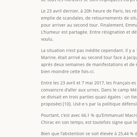
Le 23 avril dernier, à 20h heure de Paris, les r
emplie de scandales, de retournements de situat
pour arriver au second tour. Finalement, Emman
L’humeur est partagée. Entre résignation et dét
voulu.
La situation n’est pas inédite cependant. Il y a
Marine, était arrivé au second tour face à Jacq
après deux semaines de manifestations et de r
bien moindre cette fois-ci.
Entre les 23 avril et 7 mai 2017, les Français·
convaincre d’aller aux urnes. Dans le camp Mé
se divisait en trois parties quasi égales : un ti
proposée) [10]. Usé·e·s par la politique défens
Pourtant, c’est avec 66,1 % qu’Emmanuel Macron
Chirac en son temps, est toutefois signe que le
Bien que l’abstention se soit élevée à 25,44 % 