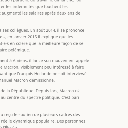
miter les indemnités que touchent les
ent augmenté les salaires après deux ans de
à ses collègues. En août 2014, il se prononce
–, en janvier 2015 il explique que les
nt·e·s en colère que la meilleure façon de se
faire polémique.
ement à Amiens, il lance son mouvement appelé
 de Macron. Visiblement peu intéressé à faire
 avant que François Hollande ne soit interviewé
 Emmanuel Macron démissionne.
e de la République. Depuis lors, Macron n’a
 au centre du spectre politique. C’est pari
n a reçu le soutien de plusieurs cadres des
ne réelle dynamique populaire. Des personnes
 l’Élysée.