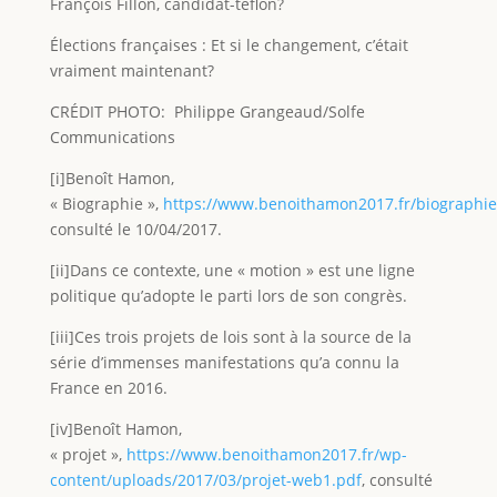
François Fillon, candidat-téflon?
Élections françaises : Et si le changement, c’était
vraiment maintenant?
CRÉDIT PHOTO: Philippe Grangeaud/Solfe
Communications
[i]Benoît Hamon,
« Biographie »,
https://www.benoithamon2017.fr/biographie
consulté le 10/04/2017.
[ii]Dans ce contexte, une « motion » est une ligne
politique qu’adopte le parti lors de son congrès.
[iii]Ces trois projets de lois sont à la source de la
série d’immenses manifestations qu’a connu la
France en 2016.
[iv]Benoît Hamon,
« projet »,
https://www.benoithamon2017.fr/wp-
content/uploads/2017/03/projet-web1.pdf
, consulté