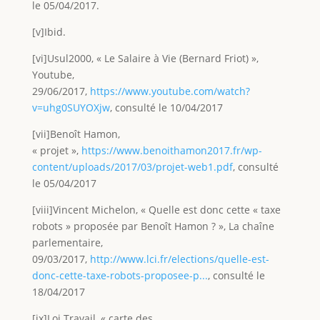
le 05/04/2017.
[v]Ibid.
[vi]Usul2000, « Le Salaire à Vie (Bernard Friot) »,
Youtube,
29/06/2017,
https://www.youtube.com/watch?
v=uhg0SUYOXjw
, consulté le 10/04/2017
[vii]Benoît Hamon,
« projet »,
https://www.benoithamon2017.fr/wp-
content/uploads/2017/03/projet-web1.pdf
, consulté
le 05/04/2017
[viii]Vincent Michelon, « Quelle est donc cette « taxe
robots » proposée par Benoît Hamon ? », La chaîne
parlementaire,
09/03/2017,
http://www.lci.fr/elections/quelle-est-
donc-cette-taxe-robots-proposee-p...
, consulté le
18/04/2017
[ix]Loi Travail, « carte des