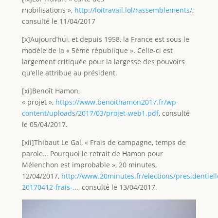
mobilisations »,
http://loitravail.lol/rassemblements/
,
consulté le 11/04/2017
[x]Aujourd’hui, et depuis 1958, la France est sous le
modèle de la « 5ème république ». Celle-ci est
largement critiquée pour la largesse des pouvoirs
qu’elle attribue au président.
[xi]Benoît Hamon,
« projet »,
https://www.benoithamon2017.fr/wp-
content/uploads/2017/03/projet-web1.pdf
, consulté
le 05/04/2017.
[xii]Thibaut Le Gal, « Frais de campagne, temps de
parole… Pourquoi le retrait de Hamon pour
Mélenchon est improbable », 20 minutes,
12/04/2017,
http://www.20minutes.fr/elections/presidentiel
20170412-frais-...
, consulté le 13/04/2017.