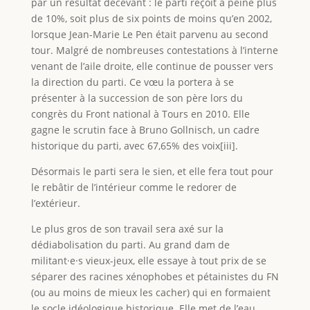
par un résultat décevant : le parti reçoit à peine plus
de 10%, soit plus de six points de moins qu’en 2002,
lorsque Jean-Marie Le Pen était parvenu au second
tour. Malgré de nombreuses contestations à l’interne
venant de l’aile droite, elle continue de pousser vers
la direction du parti. Ce vœu la portera à se
présenter à la succession de son père lors du
congrès du Front national à Tours en 2010. Elle
gagne le scrutin face à Bruno Gollnisch, un cadre
historique du parti, avec 67,65% des voix[iii].
Désormais le parti sera le sien, et elle fera tout pour
le rebâtir de l’intérieur comme le redorer de
l’extérieur.
Le plus gros de son travail sera axé sur la
dédiabolisation du parti. Au grand dam de
militant·e·s vieux-jeux, elle essaye à tout prix de se
séparer des racines xénophobes et pétainistes du FN
(ou au moins de mieux les cacher) qui en formaient
le socle idéologique historique. Elle met de l’eau