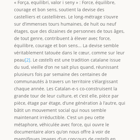
« Força, equilibri, valor i seny » : Force, équilibre,
courage et bon sens, soutient la devise des
castelliers et castellières. Le long-métrage s’ouvre
sur d’immenses tours humaines, de huit ou neuf
étages, que des dizaines de personnes de tous âges,
de tout genre, contribuent à élever avec force,
équilibre, courage et bon sens... La devise semble
véritablement tatouée dans le cœur, comme sur leur
peau
[2]
. Le
castells
est une tradition catalane issue
du sud, vieille d’on ne sait plus quand, réunissant
plusieurs fois par semaine des centaines de
communautés à travers un territoire s’élargissant
chaque année. Les Catalan-e-s co-construisent la
grande tour de leur culture, et c’est elle, pièce par
pièce, étage par étage, d’une génération à l’autre, qui
bâtit un mouvement social qui nous semble
maintenant irréductible. C’est un peu cette
métaphore, véhiculée avec force, qui ouvre le
documentaire alors qu’on nous offre à voir de
magnifiques images d’un concours de
castells
en