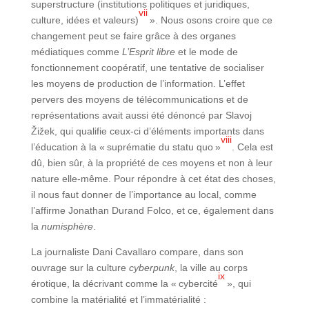
superstructure (institutions politiques et juridiques,
vii
culture, idées et valeurs)
». Nous osons croire que ce
changement peut se faire grâce à des organes
médiatiques comme
L’Esprit libre
et le mode de
fonctionnement coopératif, une tentative de socialiser
les moyens de production de l’information. L’effet
pervers des moyens de télécommunications et de
représentations avait aussi été dénoncé par Slavoj
Žižek, qui qualifie ceux-ci d’éléments importants dans
viii
l’éducation à la « suprématie du statu quo »
. Cela est
dû, bien sûr, à la propriété de ces moyens et non à leur
nature elle-même. Pour répondre à cet état des choses,
il nous faut donner de l’importance au local, comme
l’affirme Jonathan Durand Folco, et ce, également dans
la
numisphère
.
La journaliste Dani Cavallaro compare, dans son
ouvrage sur la culture
cyberpunk
, la ville au corps
ix
érotique, la décrivant comme la « cybercité
», qui
combine la matérialité et l’immatérialité :