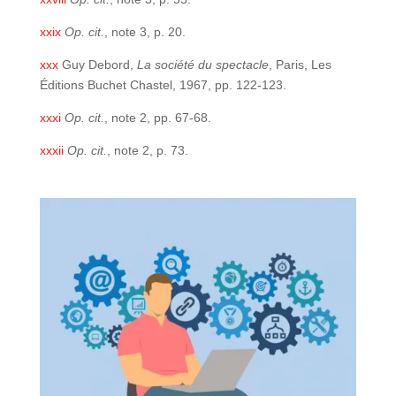
xxix
Op. cit.
, note 3, p. 20.
xxx
Guy Debord,
La société du spectacle
, Paris, Les
Éditions Buchet Chastel, 1967, pp. 122-123.
xxxi
Op. cit.
, note 2, pp. 67-68.
xxxii
Op. cit.
, note 2, p. 73.