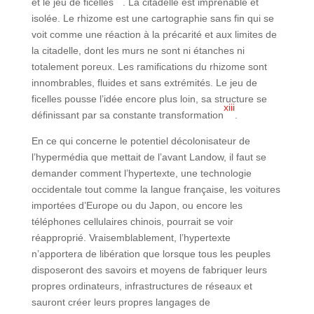
et le jeu de ficelles
. La citadelle est imprenable et
isolée. Le rhizome est une cartographie sans fin qui se
voit comme une réaction à la précarité et aux limites de
la citadelle, dont les murs ne sont ni étanches ni
totalement poreux. Les ramifications du rhizome sont
innombrables, fluides et sans extrémités. Le jeu de
ficelles pousse l’idée encore plus loin, sa structure se
xiii
définissant par sa constante transformation
.
En ce qui concerne le potentiel décolonisateur de
l’hypermédia que mettait de l’avant Landow, il faut se
demander comment l’hypertexte, une technologie
occidentale tout comme la langue française, les voitures
importées d’Europe ou du Japon, ou encore les
téléphones cellulaires chinois, pourrait se voir
réapproprié. Vraisemblablement, l’hypertexte
n’apportera de libération que lorsque tous les peuples
disposeront des savoirs et moyens de fabriquer leurs
propres ordinateurs, infrastructures de réseaux et
sauront créer leurs propres langages de