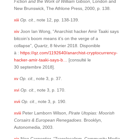
Fiction and the Work of William Gibson
, London and
New Brunswick, The Athlone Press, 2000, p. 138.
xiii
Op. cit.
, note 12, pp. 138-139.
xiv
Joon Ian Wong, “Anarchist hacker Amir Taaki says
bitcoin’s boom means it’s on the verge of a
collapse”,
Quartz
, 8 février 2018. Disponible
à :
https://qz.com/1192640/anarchist-cryptocurrency-
hacker-amir-taaki-says-b…
[consulté le
30 septembre 2018].
xv
Op. cit.
, note 3, p. 37.
xvi
Op. cit.
, note 3, p. 170.
xvii
Op. cit.
, note 3, p. 190.
xviii
Peter Lamborn Wilson,
Pirate Utopias: Moorish
Corsairs & European Renegadoes
. Brooklyn,
Autonomedia, 2003.
xix
Nico Carpentier, “Translocalism, Community Media