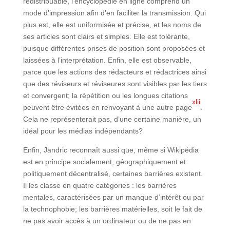
redistribuable, l’encyclopédie en ligne comprend un
mode d’impression afin d’en faciliter la transmission. Qui
plus est, elle est uniformisée et précise, et les noms de
ses articles sont clairs et simples. Elle est tolérante,
puisque différentes prises de position sont proposées et
laissées à l’interprétation. Enfin, elle est observable,
parce que les actions des rédacteurs et rédactrices ainsi
que des réviseurs et réviseures sont visibles par les tiers
et convergent; la répétition ou les longues citations
xlii
peuvent être évitées en renvoyant à une autre page
.
Cela ne représenterait pas, d’une certaine manière, un
idéal pour les médias indépendants?
Enfin, Jandric reconnaît aussi que, même si Wikipédia
est en principe socialement, géographiquement et
politiquement décentralisé, certaines barrières existent.
Il les classe en quatre catégories : les barrières
mentales, caractérisées par un manque d’intérêt ou par
la technophobie; les barrières matérielles, soit le fait de
ne pas avoir accès à un ordinateur ou de ne pas en