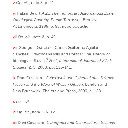
v
Op. cit.
, note 3, p. 41.
vi
Hakim Bey,
T.A.Z.: The Temporary Autonomous Zone,
Ontological Anarchy, Poetic Terrorism
, Brooklyn,
Autonomedia, 1985, p. 98, notre traduction.
vii
Op. cit.
, note 3, p. 49.
viii
George I. García et Carlos Guillermo Aguilar
Sánchez, “Psychoanalysis and Politics: The Theory of
Ideology in Slavoj Žižek”,
International Journal of Žižek
Studies
, 2, 3, 2008, pp. 125-141.
ix
Dani Cavallaro,
Cyberpunk and Cyberculture: Science
Fiction and the Work of William Gibson
, London and
New Brunswick, The Athlone Press, 2000, p. 133.
x
Loc. cit.
xi
Op. cit.
, note 3, p. 12.
xii
Dani Cavallaro,
Cyberpunk and Cyberculture: Science