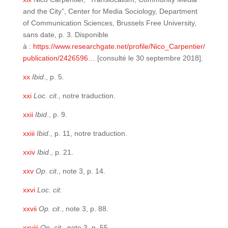
and the City”, Center for Media Sociology, Department
of Communication Sciences, Brussels Free University,
sans date, p. 3. Disponible
à :
https://www.researchgate.net/profile/Nico_Carpentier/
publication/2426596…
[consulté le 30 septembre 2018].
xx
Ibid
., p. 5.
xxi
Loc. cit.
, notre traduction.
xxii
Ibid
., p. 9.
xxiii
Ibid
., p. 11, notre traduction.
xxiv
Ibid
., p. 21.
xxv
Op. cit.
, note 3, p. 14.
xxvi
Loc. cit.
xxvii
Op. cit.
, note 3, p. 88.
xxviii
Op. cit.
, note 3, p. 55.