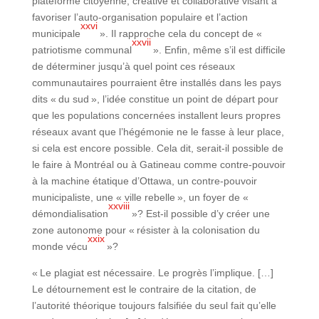
plateforme citoyenne, créative et collaborative visant à
favoriser l’auto-organisation populaire et l’action
xxvi
municipale
». Il rapproche cela du concept de «
xxvii
patriotisme communal
». Enfin, même s’il est difficile
de déterminer jusqu’à quel point ces réseaux
communautaires pourraient être installés dans les pays
dits « du sud », l’idée constitue un point de départ pour
que les populations concernées installent leurs propres
réseaux avant que l’hégémonie ne le fasse à leur place,
si cela est encore possible. Cela dit, serait-il possible de
le faire à Montréal ou à Gatineau comme contre-pouvoir
à la machine étatique d’Ottawa, un contre-pouvoir
municipaliste, une « ville rebelle », un foyer de «
xxviii
démondialisation
»? Est-il possible d’y créer une
zone autonome pour « résister à la colonisation du
xxix
monde vécu
»?
« Le plagiat est nécessaire. Le progrès l’implique. […]
Le détournement est le contraire de la citation, de
l’autorité théorique toujours falsifiée du seul fait qu’elle