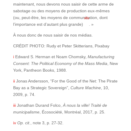
maintenant, nous devons nous saisir de cette arme de
sabotage ou des moyens de production eux-mêmes
(ou, peut-être, les moyens de communication, dont
xlv
l’importance est d’autant plus grande)
. »
À nous donc de nous saisir de nos médias.
CRÉDIT PHOTO: Rudy et Peter Skitterians, Pixabay
i
Edward S. Herman et Noam Chomsky,
Manufacturing
Consent: The Political Economy of the Mass Media
, New
York, Pantheon Books, 1988.
ii
Jonas Andersson, “For the Good of the Net: The Pirate
Bay as a Strategic Sovereign”,
Culture Machine
, 10,
2009, p. 74.
iii
Jonathan Durand Folco,
À nous la ville! Traité de
municipalisme
, Écosociété, Montréal, 2017, p. 25.
iv
Op. cit.
, note 3, p. 27-32.