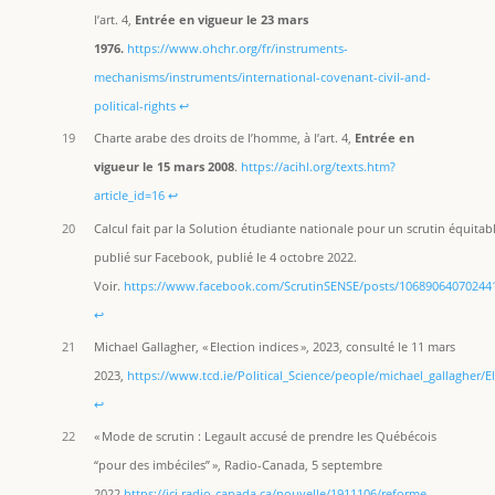
l’art. 4,
Entrée en vigueur le 23 mars
1976.
https://www.ohchr.org/fr/instruments-
mechanisms/instruments/international-covenant-civil-and-
political-rights
↩︎
19
Charte arabe des droits de l’homme, à l’art. 4,
Entrée en
vigueur le 15 mars 2008
.
https://acihl.org/texts.htm?
article_id=16
↩︎
20
Calcul fait par la Solution étudiante nationale pour un scrutin équitabl
publié sur Facebook, publié le 4 octobre 2022.
Voir.
https://www.facebook.com/ScrutinSENSE/posts/10689064070244
↩︎
21
Michael Gallagher, « Election indices », 2023, consulté le 11 mars
2023,
https://www.tcd.ie/Political_Science/people/michael_gallagher/E
↩︎
22
« Mode de scrutin : Legault accusé de prendre les Québécois
“pour des imbéciles” », Radio-Canada, 5 septembre
2022
https://ici.radio-canada.ca/nouvelle/1911106/reforme-