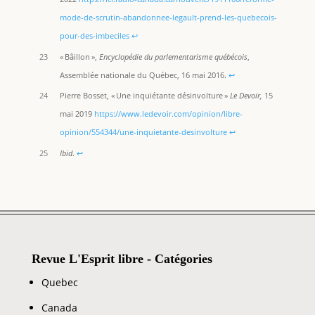
mode-de-scrutin-abandonnee-legault-prend-les-quebecois-
pour-des-imbeciles
↩︎
23
« Bâillon »,
Encyclopédie du parlementarisme québécois
,
Assemblée nationale du Québec, 16 mai 2016.
↩︎
24
Pierre Bosset, « Une inquiétante désinvolture »
Le Devoir,
15
mai 2019
https://www.ledevoir.com/opinion/libre-
opinion/554344/une-inquietante-desinvolture
↩︎
25
Ibid
.
↩︎
Revue L'Esprit libre - Catégories
Quebec
Canada