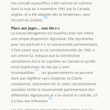
l’on connaît aujourd’hui a été conclue en catimini
dans la nuit du 4 novembre 1981 par le Canada
anglais, et a été adoptée dès le lendemain, sans
10
l’accord du Québec
.
Place aux juges… non élu·e·s
La clause dérogatoire est toutefois bien loin d’être
une simple disposition législative. Elle représente,
pour ses partisan·e·s, la souveraineté parlementaire.
Il faut savoir que la Loi constitutionnelle de 1982, à
son article 52, indique que la Constitution
canadienne est la loi suprême au Canada et qu’elle
rend inopérantes les lois qui y sont
11
incompatibles
. Les gouvernements ne peuvent
donc pas légiférer sans respecter la Charte
canadienne. Autrement dit, le cadre constitutionnel
canadien limite la souveraineté parlementaire des
différentes législatures et il en donne le contrôle, s’il
12
y a lieu, aux tribunaux
.
Les lois adoptées devant être compatibles avec la