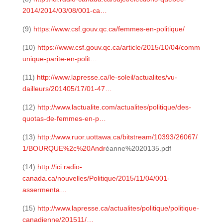
2014/2014/03/08/001-ca…
(9)
https://www.csf.gouv.qc.ca/femmes-en-politique/
(10)
https://www.csf.gouv.qc.ca/article/2015/10/04/comm
unique-parite-en-polit…
(11)
http://www.lapresse.ca/le-soleil/actualites/vu-
dailleurs/201405/17/01-47…
(12)
http://www.lactualite.com/actualites/politique/des-
quotas-de-femmes-en-p…
(13)
http://www.ruor.uottawa.ca/bitstream/10393/26067/
1/BOURQUE%2c%20Andr
éanne%2020135.pdf
(14)
http://ici.radio-
canada.ca/nouvelles/Politique/2015/11/04/001-
assermenta…
(15)
http://www.lapresse.ca/actualites/politique/politique-
canadienne/201511/…