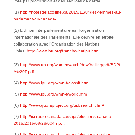
vote par procuration et des services de garde.
(1)
http://notesdelacolline.ca/2015/11/04/les-femmes-au-
parlement-du-canada-…
(2) L’Union interparlementaire est l’organisation
internationale des Parlements. Elle oeuvre en étroite
collaboration avec l’Organisation des Nations
Unies.
http://www.ipu.org/french/whatipu.htm
(3)
http://www.un.org/womenwatch/daw/beijing/pdf/BDPf
A%20F.pdf
(4)
http://www.ipu.org/wmn-f/classif.htm
(5)
http://www.ipu.org/wmn-f/world.htm
(6)
http://www.quotaproject.org/uid/search.cfm#
(7)
http://ici.radio-canada.ca/sujet/elections-canada-
2015/2015/08/28/004-np…
(8)
http://ici.radio-canada.ca/sujet/elections-quebec-