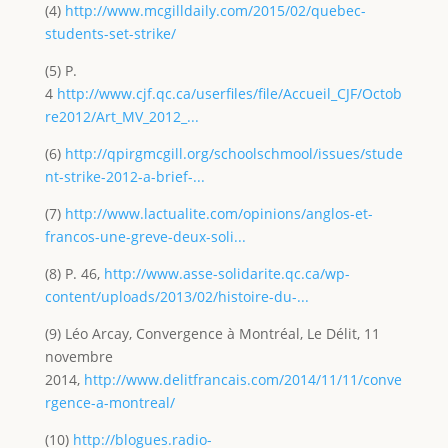
(4)
http://www.mcgilldaily.com/2015/02/quebec-
students-set-strike/
(5) P.
4
http://www.cjf.qc.ca/userfiles/file/Accueil_CJF/Octob
re2012/Art_MV_2012_...
(6)
http://qpirgmcgill.org/schoolschmool/issues/stude
nt-strike-2012-a-brief-...
(7)
http://www.lactualite.com/opinions/anglos-et-
francos-une-greve-deux-soli...
(8) P. 46,
http://www.asse-solidarite.qc.ca/wp-
content/uploads/2013/02/histoire-du-...
(9) Léo Arcay, Convergence à Montréal, Le Délit, 11
novembre
2014,
http://www.delitfrancais.com/2014/11/11/conve
rgence-a-montreal/
(10)
http://blogues.radio-